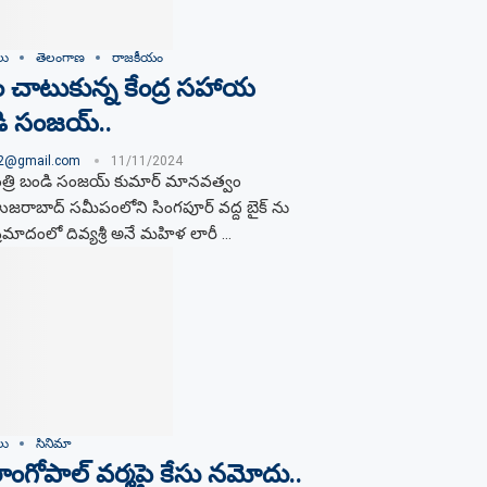
లు
తెలంగాణ
రాజకీయం
చాటుకున్న కేంద్ర సహాయ
డి సంజయ్..
02@gmail.com
11/11/2024
త్రి బండి సంజయ్ కుమార్ మానవత్వం
ుజరాబాద్ సమీపంలోని సింగపూర్ వద్ద బైక్ ను
. ప్రమాదంలో దివ్యశ్రీ అనే మహిళ లారీ …
లు
సినిమా
ాంగోపాల్ వర్మపై కేసు నమోదు..