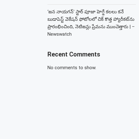
‘జన నాయగన్’ స్టార్ పూజా హెగ్డే కలలు కనే
బుడాపెస్ట్ వెకేషన్ ఫోటోలలో చిక్ కొత్త హ్యారీకట్‌ను
ప్రారంభించింది, నెటిజన్లు ప్రేమను ముంచెత్తారు | –
Newswatch
Recent Comments
No comments to show.