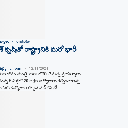
వార్తలు
రాజకీయం
శ్ కృషితో రాష్ట్రానికి మరో భారీ
02@gmail.com
12/11/2024
ుబడుల కోసం మంత్రి నారా లోకేశ్ చేస్తున్న ప్రయత్నాలు
నున్న 5 ఏళ్లలో 20 లక్షల ఉద్యోగాలు కల్పించాలన్న
ునేందుకు ఉద్యోగాల కల్పన సబ్ కమిటీ …