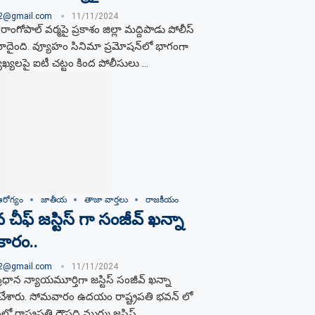
02@gmail.com
11/11/2024
ాంగోపాల్ వర్మపై ప్రకాశం జిల్లా మద్దిపాడు పోలీస్
నమోదైంది. వ్యూహం సినిమా ప్రమోషన్‌లో భాగంగా
్యలపై ఐటీ చట్టం కింద పోలీసులు …
రోగ్యం
జాతీయ
తాజా వార్తలు
రాజకీయం
ీఫ్ జస్టిస్ గా సంజీవ్ ఖన్నా
కారం..
02@gmail.com
11/11/2024
ధాన న్యాయమూర్తిగా జస్టిస్ సంజీవ్ ఖన్నా
 చేశారు. సోమవారం ఉదయం రాష్ట్రపతి భవన్ లో
ో రాష్ట్రపతి ద్రౌపది ముర్ము జస్టిస్ …