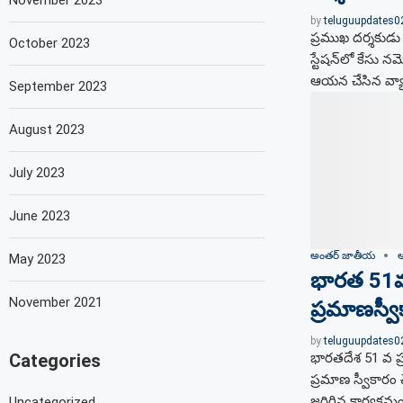
November 2023
by
teluguupdates
ప్రముఖ దర్శకుడు ర
October 2023
స్టేషన్‌లో కేసు 
ఆయన చేసిన వ్యాఖ
September 2023
August 2023
July 2023
June 2023
అంతర్ జాతీయ
ఆ
May 2023
భారత 51వ చ
November 2021
ప్రమాణస్వీ
by
teluguupdates
భారతదేశ 51 వ ప్ర
Categories
ప్రమాణ స్వీకారం
జరిగిన కార్యక్రమంల
Uncategorized