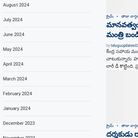
August 2024
క్రైమ్
తాజా వార్త
July 2024
మానవత్వం 
మంత్రి బం
June 2024
by
teluguupdates
May 2024
కేంద్ర సహాయ మం
చాటుకున్నారు. హ
April 2024
లారీ ఢీ కొట్టింది
March 2024
February 2024
January 2024
December 2023
క్రైమ్
తాజా వార్త
దర్శకుడు ర