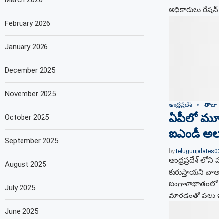
March 2026
అధికారులు రేషన్​
February 2026
January 2026
December 2025
November 2025
ఆంధ్రప్రదేశ్
తాజా 
ఏపీలో మూడ
October 2025
ఐఎండీ అలర్
September 2025
by
teluguupdates
ఆంధ్రప్రదేశ్ లోని
August 2025
కురుస్తాయని వాత
బంగాళాఖాతంలో ఏ
July 2025
మారడంతో పలు జిల్
June 2025