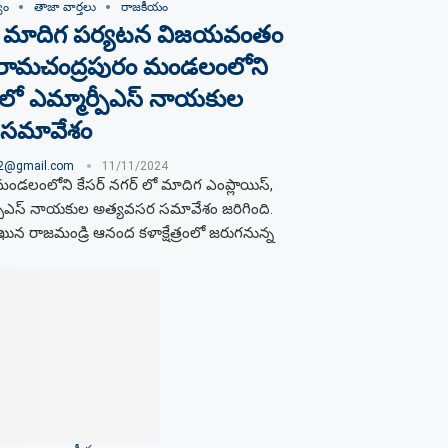
యం
తాజా వార్తలు
రాజకీయం
ణ మాదిగ పర్యటన విజయవంతం
 రామచంద్రపురం మండలంలోని
్ లో ఎమ్మార్పీఎస్ నాయకుల
 సమావేశం
02@gmail.com
11/11/2024
ండలంలోని కేసర్ నగర్ లో మాదిగ ఎంప్లాయిస్,
ర్పీఎస్ నాయకుల అత్యవసర సమావేశం జరిగింది.
ున రాజమండ్రి ఆనంద కళాక్షేత్రంలో జరుగనున్న