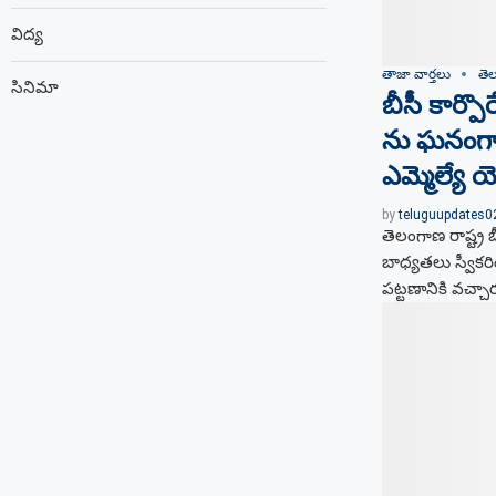
విద్య
తాజా వార్తలు
తె
సినిమా
బీసీ కార్పొర
ను ఘనంగా
ఎమ్మెల్యే యెన
by
teluguupdates
తెలంగాణ రాష్ట్ర బీ
బాధ్యతలు స్వీక
పట్టణానికి వచ్చ