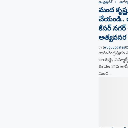
ఆంధ్రప్రదేశ్
ఆరోగ్
మంద కృష్
చేయండి..
కేసర్ నగర
అత్యవసర
by
teluguupdates
రామచంద్రపురం మ
లాయర్లు, ఎమ్మా
ఈ నెల 21వ తారీఖ
మంద …