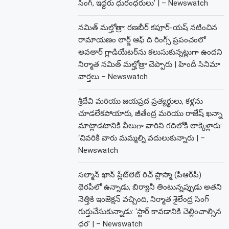
సింగ్, ఇద్దరు ధురంధరులు’ | – Newswatch
నమిత్ మల్హోత్రా: రణబీర్ కపూర్-యష్ నటించిన
రామాయణం లార్డ్ ఆఫ్ ది రింగ్స్ ప్రపంచంలో
అవతార్ గ్లాడియేటర్‌ను కలుసుకున్నట్లుగా ఉందని
నిర్మాత నమిత్ మల్హోత్రా చెప్పారు | హిందీ సినిమా
వార్తలు – Newswatch
శ్రీదేవి మరియు జయప్రద ప్రత్యర్థులు, కళ్లను
చూడలేకపోయారు, జీతేంద్ర మరియు రాజేష్ ఖన్నా
మాట్లాడటానికి వీలుగా వారిని గదిలోకి లాక్కెళ్లారు:
‘చివరికి వారు మమ్మల్ని వదులుకున్నారు | –
Newswatch
సల్మాన్ ఖాన్ ప్లేట్‌లెట్ రిచ్ ప్లాస్మా (పిఆర్‌పి)
థెరపీలో ఉన్నాడు, బిర్యానీ తింటున్నప్పుడు అతని
నెత్తికి ఇంజెక్షన్ వచ్చింది, నిర్మాత శైలేంద్ర సింగ్
గుర్తుచేసుకున్నాడు: ‘స్టార్ కావడానికి చెల్లించాల్సిన
ధర’ | – Newswatch