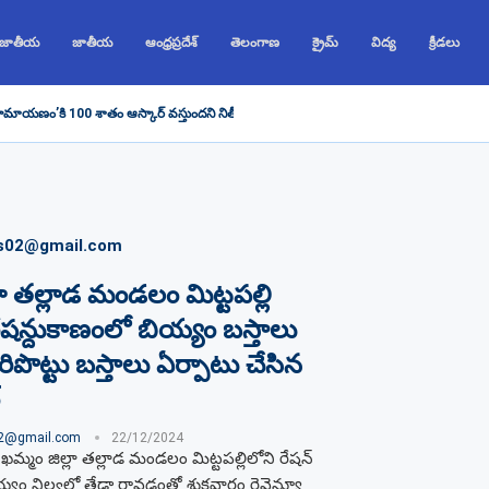
 జాతీయ
జాతీయ
ఆంధ్రప్రదేశ్
తెలంగాణ
క్రైమ్
విద్య
క్రీడలు
రామాయణం’కి 100 శాతం ఆస్కార్ వస్తుందని నితీష్ భరద్వాజ్ చెప్పారు, రణబీర్...
s02@gmail.com
లా తల్లాడ మండలం మిట్టపల్లి
ేషన్దుకాణంలో బియ్యం బస్తాలు
రిపొట్టు బస్తాలు ఏర్పాటు చేసిన
02@gmail.com
22/12/2024
 ఖమ్మం జిల్లా తల్లాడ మండలం మిట్టపల్లిలోని రేషన్​
ం నిల్వల్లో తేడా రావడంతో శుక్రవారం రెవెన్యూ