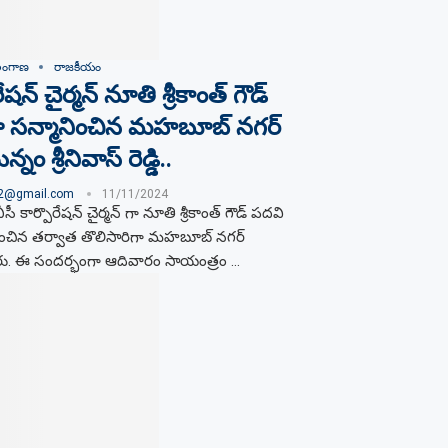
లంగాణ
రాజకీయం
ేషన్ చైర్మన్ నూతి శ్రీకాంత్ గౌడ్
 సన్మానించిన మహబూబ్ నగర్
్నం శ్రీనివాస్ రెడ్డి..
02@gmail.com
11/11/2024
సీ కార్పొరేషన్ చైర్మన్ గా నూతి శ్రీకాంత్ గౌడ్ పదవి
రించిన తర్వాత తొలిసారిగా మహబూబ్ నగర్
ారు. ఈ సందర్భంగా ఆదివారం సాయంత్రం …