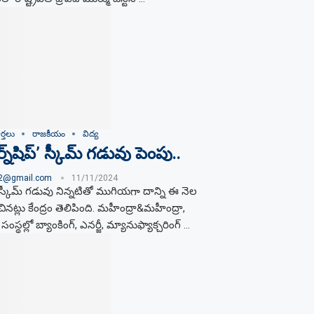
్తలు
రాజకీయం
విద్య
‌షిప్’ స్కీమ్‌ గడువు పెంపు..
02@gmail.com
11/11/2024
’ స్కీమ్‌ గడువు నిన్నటితో ముగియగా దాన్ని ఈ నెల
ినట్లు కేంద్రం తెలిపింది. మహీంద్రా&మహీంద్రా,
ంస్థల్లో బ్యాంకింగ్, ఎనర్జీ, మ్యానుఫ్యాక్చరింగ్ …