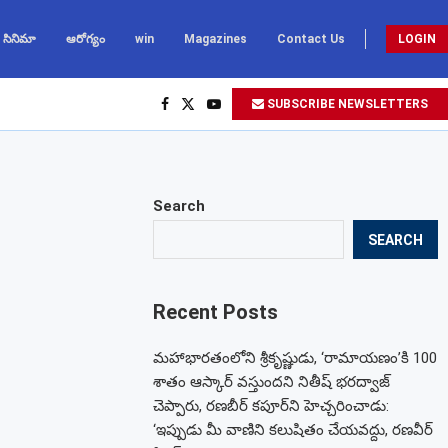
సినిమా
ఆరోగ్యం
win
Magazines
Contact Us
LOGIN
SUBSCRIBE NEWSLETTERS
Search
SEARCH
Recent Posts
మహాభారతంలోని శ్రీకృష్ణుడు, ‘రామాయణం’కి 100
శాతం ఆస్కార్ వస్తుందని నితీష్ భరద్వాజ్
చెప్పారు, రణబీర్ కపూర్‌ని హెచ్చరించాడు:
‘ఇప్పుడు మీ వాణిని కలుషితం చేయవద్దు, రణవీర్