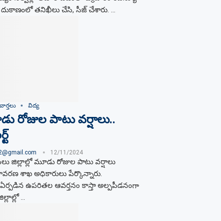
 దుకాణంలో తనిఖీలు చేసి, సీజ్​ చేశారు. …
వార్తలు
విద్య
ు రోజుల పాటు వర్షాలు..
ట్
02@gmail.com
12/11/2024
 పలు జిల్లాల్లో మూడు రోజుల పాటు వర్షాలు
ావరణ శాఖ అధికారులు పేర్కొన్నారు.
ర్పడిన ఉపరితల ఆవర్తనం కాస్తా అల్పపీడనంగా
లాల్లో …