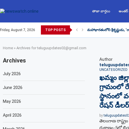
తాజా వార్తలు
అంతర్
Friday, August 7, 2026
TOP POSTS
మహాభారతంలోని శ్రీకృష్ణుడు, ‘
Home
»
Archives for teluguupdates02@gmail.com
Author
Archives
teluguupdate
UNCATEGORIZED
July 2026
ఖమ్మం జిల్
గ్రామంలో ర
June 2026
స్థానంలో వ
May 2026
రేషన్ డీలర్
April 2026
by
teluguupdates
తెలంగాణ రాష్ట్రం
దుకాణం-5లో బియ్య