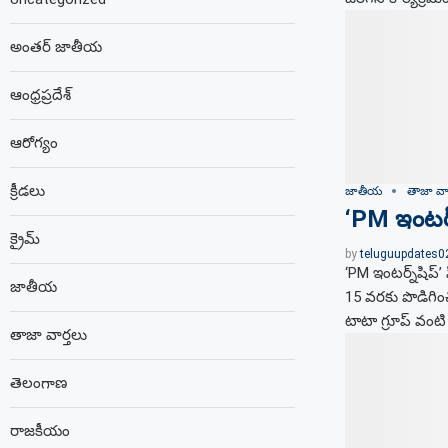
అంతర్ జాతీయ
ఆంధ్రప్రదేశ్
ఆరోగ్యం
క్రీడలు
జాతీయ
తాజా వార
‘PM ఇంటర్న్
క్రైమ్
by
teluguupdates
‘PM ఇంటర్న్‌షిప్
జాతీయ
15 వరకు పొడిగించ
టాటా గ్రూప్ వంటి స
తాజా వార్తలు
తెలంగాణ
రాజకీయం