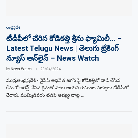
ఆంధ్రప్రదేశ్
టీడీపీలో చేరిన కోడికత్తి శ్రీను ఫ్యామిలీ… –
Latest Telugu News | తెలుగు బ్రేకింగ్
న్యూస్ ఆన్‌లైన్ – News Watch
by
News Watch
28/04/2024
ముద్ర,ఆంధ్రప్రదేశ్:- వైసీపీ అధినేత జగన్ పై కోడికత్తితో దాడి చేసిన
కేసులో అరెస్ట్ చేసిన శ్రీనుతో పాటు ఆయన కుటుంబ సభ్యులు టీడీపీలో
చేరారు. ముమ్మిడివరం టీడీపీ అభ్యర్థి దాట్ల …