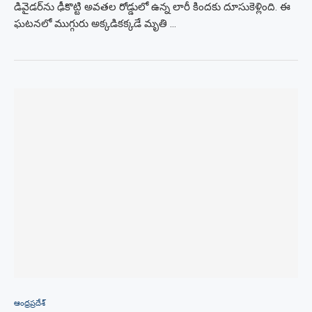
డివైడర్‌ను ఢీకొట్టి అవతల రోడ్డులో ఉన్న లారీ కిందకు దూసుకెళ్లింది. ఈ
ఘటనలో ముగ్గురు అక్కడికక్కడే మృతి …
ఆంధ్రప్రదేశ్