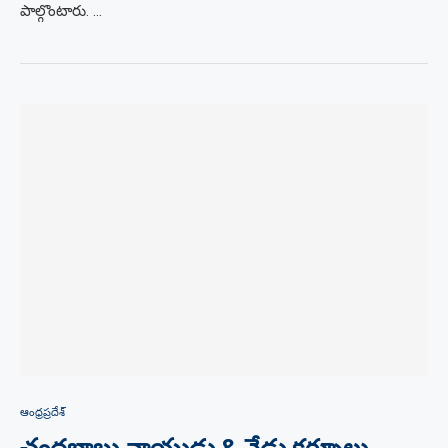
పాల్గొంటారు. …
ఆంధ్రప్రదేశ్