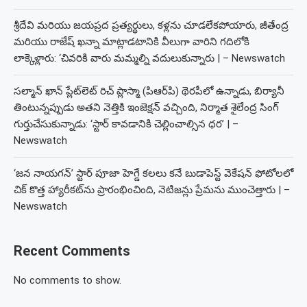
శ్రీదేవి మరియు జయప్రద ప్రత్యర్థులు, కళ్లను చూడలేకపోయారు, జీతేంద్ర
మరియు రాజేష్ ఖన్నా మాట్లాడటానికి వీలుగా వారిని గదిలోకి
లాక్కెళ్లారు: ‘చివరికి వారు మమ్మల్ని వదులుకున్నారు | – Newswatch
సల్మాన్ ఖాన్ ప్లేట్‌లెట్ రిచ్ ప్లాస్మా (పిఆర్‌పి) థెరపీలో ఉన్నాడు, బిర్యానీ
తింటున్నప్పుడు అతని నెత్తికి ఇంజెక్షన్ వచ్చింది, నిర్మాత శైలేంద్ర సింగ్
గుర్తుచేసుకున్నాడు: ‘స్టార్ కావడానికి చెల్లించాల్సిన ధర’ | –
Newswatch
‘జన నాయగన్’ స్టార్ పూజా హెగ్డే కలలు కనే బుడాపెస్ట్ వెకేషన్ ఫోటోలలో
చిక్ కొత్త హ్యారీకట్‌ను ప్రారంభించింది, నెటిజన్లు ప్రేమను ముంచెత్తారు | –
Newswatch
Recent Comments
No comments to show.