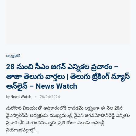
ఆంధ్రప్రదేశ్
28 నుంచి సీఎం జగన్‌ ఎన్నికల ప్రచారం –
తాజా తెలుగు వార్తలు | తెలుగు బ్రేకింగ్ న్యూస్
ఆన్‌లైన్ – News Watch
by
News Watch
26/04/2024
మరోసారి విజయంతో అధికారంలోకి రావడమే లక్ష్యంగా ఈ నెల 28న
వైఎస్సార్‌సీపీ అధ్యక్షుడు, ముఖ్యమంత్రి వైఎస్‌ జగన్‌మోహన్‌రెడ్డి ఎన్నికల
ప్రచార భేరి మోగించనున్నారు. ప్రతి రోజూ మూడు అసెంబ్లీ
నియోజకవర్గాల్లో …