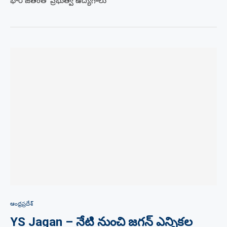
భారీ జీతంతో ప్రభుత్వ ఉద్యోగాలు
ఆంధ్రప్రదేశ్
YS Jagan – నేటి నుంచి జగన్ ఎన్నికల