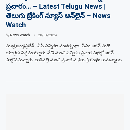
ప్రచారం… – Latest Telugu News |
తెలుగు బ్రేకింగ్ న్యూస్ ఆన్‌లైన్ – News
Watch
by
News Watch
28/04/2024
ముద్ర,ఆంధ్రప్రదేశ్:- ఏపీ ఎన్నికల సందర్బంగా.. సీఎం జగన్ మరో
యాత్రకు సిద్ధమయ్యారు. నేటి నుంచి ఎన్నికల ప్రచార సభల్లో జగన్
పాల్గొననున్నారు. తాడిపత్రి నుంచి ప్రచార సభలు ప్రారంభం కానున్నాయి.
…