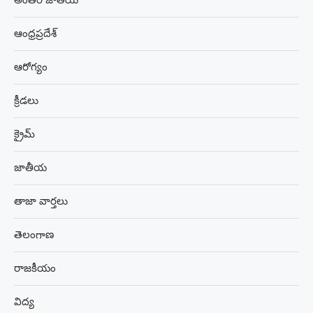
అంతర్ జాతీయ
ఆంధ్రప్రదేశ్
ఆరోగ్యం
క్రీడలు
క్రైమ్
జాతీయ
తాజా వార్తలు
తెలంగాణ
రాజకీయం
విద్య