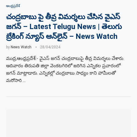
ఆంధ్రప్రదేశ్
చంద్రబాబు పై తీవ్ర విమర్శలు చేసిన వైఎస్
జగన్ – Latest Telugu News | తెలుగు
బ్రేకింగ్ న్యూస్ ఆన్‌లైన్ – News Watch
by
News Watch
28/04/2024
ముద్ర,ఆంధ్రప్రదేశ్:- వైఎస్‌ జగన్‌ చంద్రబాబుపై తీవ్ర విమర్శలు చేశారు.
ఆదివారం తిరుపతి జిల్లా వెంకటగిరిలో జరిగిన ఎన్నికల ప్రచారంలో
జగన్‌ మాట్లాడారు. ఎన్నికల్లో చంద్రబాబు సాధ్యం కాని హామీలతో
మరోసారి …