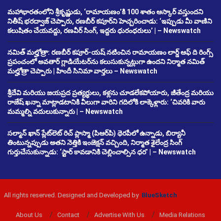
మహాభారతంలోని శ్రీకృష్ణుడు, ‘రామాయణం’కి 100 శాతం ఆస్కార్ వస్తుందని
నితీష్ భరద్వాజ్ చెప్పారు, రణబీర్ కపూర్‌ని హెచ్చరించాడు: ‘ఇప్పుడు మీ వాణిని
కలుషితం చేయవద్దు, రణవీర్ సింగ్, ఇద్దరు ధురంధరులు’ | – Newswatch
నమిత్ మల్హోత్రా: రణబీర్ కపూర్-యష్ నటించిన రామాయణం లార్డ్ ఆఫ్ ది రింగ్స్
ప్రపంచంలో అవతార్ గ్లాడియేటర్‌ను కలుసుకున్నట్లుగా ఉందని నిర్మాత నమిత్
మల్హోత్రా చెప్పారు | హిందీ సినిమా వార్తలు – Newswatch
శ్రీదేవి మరియు జయప్రద ప్రత్యర్థులు, కళ్లను చూడలేకపోయారు, జీతేంద్ర మరియు
రాజేష్ ఖన్నా మాట్లాడటానికి వీలుగా వారిని గదిలోకి లాక్కెళ్లారు: ‘చివరికి వారు
మమ్మల్ని వదులుకున్నారు | – Newswatch
సల్మాన్ ఖాన్ ప్లేట్‌లెట్ రిచ్ ప్లాస్మా (పిఆర్‌పి) థెరపీలో ఉన్నాడు, బిర్యానీ
తింటున్నప్పుడు అతని నెత్తికి ఇంజెక్షన్ వచ్చింది, నిర్మాత శైలేంద్ర సింగ్
గుర్తుచేసుకున్నాడు: ‘స్టార్ కావడానికి చెల్లించాల్సిన ధర’ | – Newswatch
All rights reserved. Designed and Developed by
BlueSketch
About Us
Contact
Advertise With Us
Media Relations