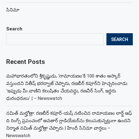
సినిమా
Search
SEARCH
Recent Posts
మహాభారతంలోని శ్రీకృష్ణుడు, ‘రామాయణం’కి 100 శాతం ఆస్కార్
వస్తుందని నితీష్ భరద్వాజ్ చెప్పారు, రణబీర్ కపూర్‌ని హెచ్చరించాడు:
‘ఇప్పుడు మీ వాణిని కలుషితం చేయవద్దు, రణవీర్ సింగ్, ఇద్దరు
ధురంధరులు’ | – Newswatch
నమిత్ మల్హోత్రా: రణబీర్ కపూర్-యష్ నటించిన రామాయణం లార్డ్ ఆఫ్
ది రింగ్స్ ప్రపంచంలో అవతార్ గ్లాడియేటర్‌ను కలుసుకున్నట్లుగా ఉందని
నిర్మాత నమిత్ మల్హోత్రా చెప్పారు | హిందీ సినిమా వార్తలు –
Newswatch