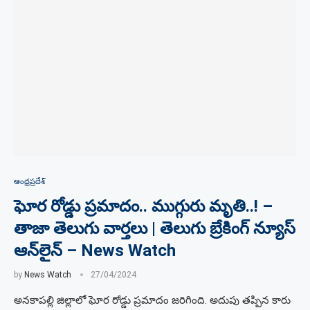
ఆంధ్రప్రదేశ్
ఘోర రోడ్డు ప్రమాదం.. ముగ్గురు మృతి..! –
తాజా తెలుగు వార్తలు | తెలుగు బ్రేకింగ్ న్యూస్
ఆన్‌లైన్ – News Watch
by
News Watch
27/04/2024
అనకాపల్లి జిల్లాలో ఘోర రోడ్డు ప్రమాదం జరిగింది. అదుపు తప్పిన కారు