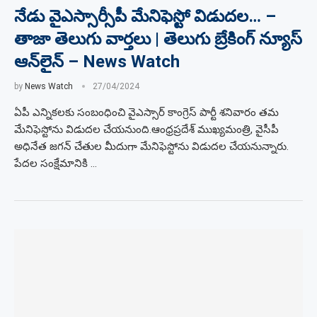
నేడు వైఎస్సార్సీపీ మేనిఫెస్టో విడుదల… –
తాజా తెలుగు వార్తలు | తెలుగు బ్రేకింగ్ న్యూస్
ఆన్‌లైన్ – News Watch
by
News Watch
27/04/2024
ఏపీ ఎన్నికలకు సంబంధించి వైఎస్సార్ కాంగ్రెస్ పార్టీ శనివారం తమ
మేనిఫెస్టోను విడుదల చేయనుంది.ఆంధ్రప్రదేశ్ ముఖ్యమంత్రి, వైసీపీ
అధినేత జగన్ చేతుల మీదుగా మేనిఫెస్టోను విడుదల చేయనున్నారు.
పేదల సంక్షేమానికి …