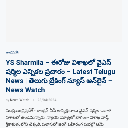
ఆంధ్రప్రదేశ్
YS Sharmila – ఈరోజు విశాఖలో వైఎస్
షర్మిల ఎన్నికల ప్రచారం – Latest Telugu
News | తెలుగు బ్రేకింగ్ న్యూస్ ఆన్‌లైన్ –
News Watch
by
News Watch
28/04/2024
ముద్ర,ఆంధ్రప్రదేశ్:- కాంగ్రెస్ ఏపీ అధ్యక్షురాలు వైఎస్ షర్మిల ఇవాళ
విశాఖలో ఉండనున్నారు. న్యాయ యాత్రలో భాగంగా విశాఖ నార్త్,
శ్రీకాకుళంలోని టెక్కలి, పలాసలో జరిగే బహిరంగ సభల్లో ఆమె