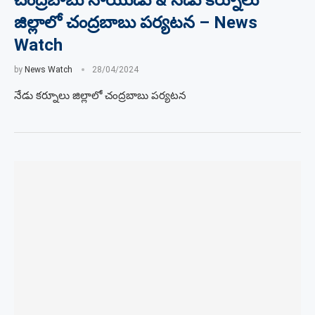
చంద్రబాబు నాయుడు & నేడు కర్నూలు
జిల్లాలో చంద్రబాబు పర్యటన – News
Watch
by
News Watch
28/04/2024
నేడు కర్నూలు జిల్లాలో చంద్రబాబు పర్యటన