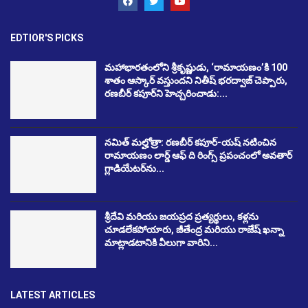
EDTIOR'S PICKS
మహాభారతంలోని శ్రీకృష్ణుడు, ‘రామాయణం’కి 100
శాతం ఆస్కార్ వస్తుందని నితీష్ భరద్వాజ్ చెప్పారు,
రణబీర్ కపూర్‌ని హెచ్చరించాడు:...
నమిత్ మల్హోత్రా: రణబీర్ కపూర్-యష్ నటించిన
రామాయణం లార్డ్ ఆఫ్ ది రింగ్స్ ప్రపంచంలో అవతార్
గ్లాడియేటర్‌ను...
శ్రీదేవి మరియు జయప్రద ప్రత్యర్థులు, కళ్లను
చూడలేకపోయారు, జీతేంద్ర మరియు రాజేష్ ఖన్నా
మాట్లాడటానికి వీలుగా వారిని...
LATEST ARTICLES