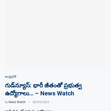
ఆంధ్రప్రదేశ్
గుడ్‌న్యూస్: భారీ జీతంతో ప్రభుత్వ
ఉద్యోగాలు… – News Watch
by
News Watch
28/04/2024