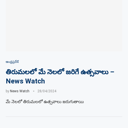
ఆంధ్రప్రదేశ్
తిరుమలలో మే నెలలో జరిగే ఉత్సవాలు –
News Watch
by
News Watch
28/04/2024
మే నెలలో తిరుమలలో ఉత్సవాలు జరుగుతాయి