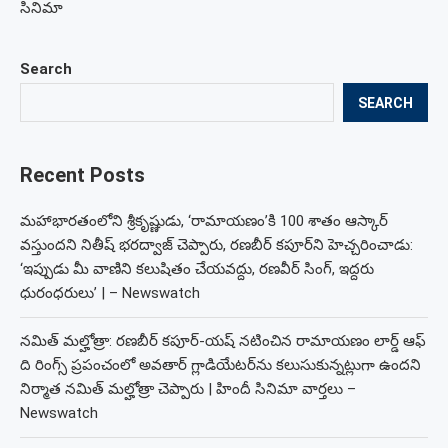
సినిమా
Search
SEARCH
Recent Posts
మహాభారతంలోని శ్రీకృష్ణుడు, ‘రామాయణం’కి 100 శాతం ఆస్కార్
వస్తుందని నితీష్ భరద్వాజ్ చెప్పారు, రణబీర్ కపూర్‌ని హెచ్చరించాడు:
‘ఇప్పుడు మీ వాణిని కలుషితం చేయవద్దు, రణవీర్ సింగ్, ఇద్దరు
ధురంధరులు’ | – Newswatch
నమిత్ మల్హోత్రా: రణబీర్ కపూర్-యష్ నటించిన రామాయణం లార్డ్ ఆఫ్
ది రింగ్స్ ప్రపంచంలో అవతార్ గ్లాడియేటర్‌ను కలుసుకున్నట్లుగా ఉందని
నిర్మాత నమిత్ మల్హోత్రా చెప్పారు | హిందీ సినిమా వార్తలు –
Newswatch