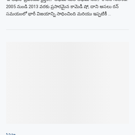
2005 నుండి 2013 వరకు ప్రసారమైన కామెడీ షో, దాని అసలు రన్
సమయంలో భారీ విజయాన్ని సాధించింది మరియు ఇప్పటికీ …
సినిమా