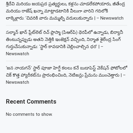
శ్రీదేవి మరియు జయప్రద ప్రత్యర్థులు, కళ్లను చూడలేకపోయారు, జీతేంద్ర
మరియు రాజేష్ ఖన్నా మాట్లాడటానికి వీలుగా వారిని గదిలోకి
లాక్కెళ్లారు: ‘చివరికి వారు మమ్మల్ని వదులుకున్నారు | – Newswatch
సల్మాన్ ఖాన్ ప్లేట్‌లెట్ రిచ్ ప్లాస్మా (పిఆర్‌పి) థెరపీలో ఉన్నాడు, బిర్యానీ
తింటున్నప్పుడు అతని నెత్తికి ఇంజెక్షన్ వచ్చింది, నిర్మాత శైలేంద్ర సింగ్
గుర్తుచేసుకున్నాడు: ‘స్టార్ కావడానికి చెల్లించాల్సిన ధర’ | –
Newswatch
‘జన నాయగన్’ స్టార్ పూజా హెగ్డే కలలు కనే బుడాపెస్ట్ వెకేషన్ ఫోటోలలో
చిక్ కొత్త హ్యారీకట్‌ను ప్రారంభించింది, నెటిజన్లు ప్రేమను ముంచెత్తారు | –
Newswatch
Recent Comments
No comments to show.