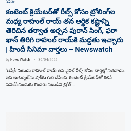
సినిమా
కంటెంట్ క్రియేటర్‌తో రీల్స్ కోసం ట్రోలింగ్‌ల
మధ్య రాహుల్ రాయ్ తన ఆర్థిక కష్టాన్ని
తెరిచిన తర్వాత అర్చన పురాన్ సింగ్, ఫరా
ఖాన్ తిరిగి రాహుల్ రాయ్‌కి మద్దతు ఇచ్చారు
| హిందీ సినిమా వార్తలు – Newswatch
by
News Watch
30/04/2026
‘ఆషికీ’ నటుడు రాహుల్ రాయ్ తన వైరల్ రీల్స్ కోసం వార్తల్లో నిలిచాడు,
ఇది ఇంటర్నెట్‌ను షాక్‌కు గురి చేసింది. కంటెంట్ క్రియేటర్‌తో కలిసి
పనిచేసినందుకు కొందరు నటుడిని ట్రోల్ …