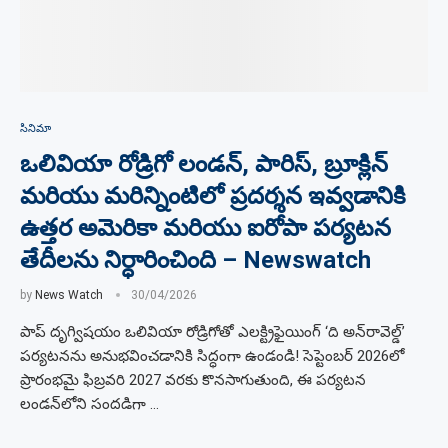
సినిమా
ఒలివియా రోడ్రిగో లండన్, పారిస్, బ్రూక్లిన్
మరియు మరిన్నింటిలో ప్రదర్శన ఇవ్వడానికి
ఉత్తర అమెరికా మరియు ఐరోపా పర్యటన
తేదీలను నిర్ధారించింది – Newswatch
by
News Watch
30/04/2026
పాప్ దృగ్విషయం ఒలివియా రోడ్రిగోతో ఎలక్ట్రిఫైయింగ్ ‘ది అన్‌రావెల్డ్’
పర్యటనను అనుభవించడానికి సిద్ధంగా ఉండండి! సెప్టెంబర్ 2026లో
ప్రారంభమై ఫిబ్రవరి 2027 వరకు కొనసాగుతుంది, ఈ పర్యటన
లండన్‌లోని సందడిగా …