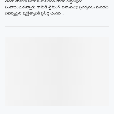
తనకు తానుగా బహుళ-మిలియన్-డాలర్ గుర్తింపును
సంపాదించుకున్నాడు. కామెడీ టైమింగ్, బహుముఖ ప్రదర్శనలు మరియు
విభిన్నమైన వ్యక్తిత్వానికి ప్రసిద్ధి చెందిన …