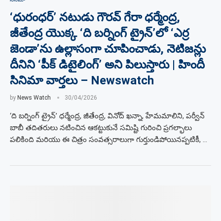
‘ధురంధర్’ నటుడు గౌరవ్ గేరా ధర్మేంద్ర,
జీతేంద్ర యొక్క ‘ది బర్నింగ్ ట్రైన్’లో ‘ఎర్ర
జెండా’ను ఉల్లాసంగా చూపించాడు, నెటిజన్లు
దీనిని ‘పీక్ డిటైలింగ్’ అని పిలుస్తారు | హిందీ
సినిమా వార్తలు – Newswatch
by
News Watch
30/04/2026
‘ది బర్నింగ్ ట్రైన్’ ధర్మేంద్ర, జీతేంద్ర, వినోద్ ఖన్నా, హేమమాలిని, పర్వీన్
బాబీ తదితరులు నటించిన ఆకట్టుకునే సమిష్టి గురించి ప్రగల్భాలు
పలికింది మరియు ఈ చిత్రం సంవత్సరాలుగా గుర్తుండిపోయినప్పటికీ, …