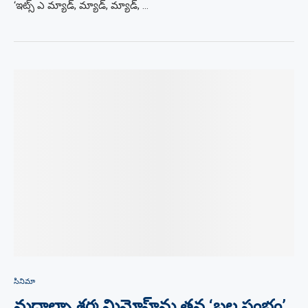
‘ఇట్స్ ఎ మ్యాడ్, మ్యాడ్, మ్యాడ్, …
సినిమా
మదాల్సా శర్మ మిమోహ్‌ను తన ‘బల స్తంభం’