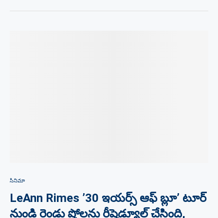
సినిమా
LeAnn Rimes ’30 ఇయర్స్ ఆఫ్ బ్లూ’ టూర్
నుండి రెండు షోలను రీషెడ్యూల్ చేసింది,