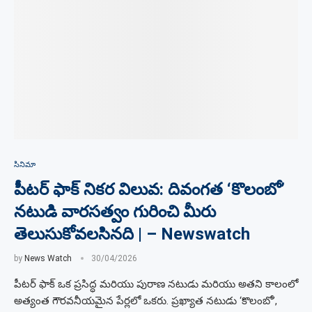
సినిమా
పీటర్ ఫాక్ నికర విలువ: దివంగత ‘కొలంబో’
నటుడి వారసత్వం గురించి మీరు
తెలుసుకోవలసినది | – Newswatch
by
News Watch
30/04/2026
పీటర్ ఫాక్ ఒక ప్రసిద్ధ మరియు పురాణ నటుడు మరియు అతని కాలంలో
అత్యంత గౌరవనీయమైన పేర్లలో ఒకరు. ప్రఖ్యాత నటుడు ‘కొలంబో’,