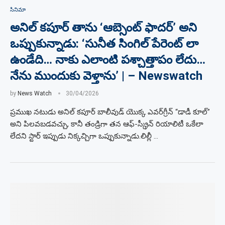
సినిమా
అనిల్ కపూర్ తాను ‘ఆబ్సెంట్ ఫాదర్’ అని
ఒప్పుకున్నాడు: ‘సునీత సింగిల్ పేరెంట్ లా
ఉండేది… నాకు ఎలాంటి పశ్చాత్తాపం లేదు…
నేను ముందుకు వెళ్తాను’ | – Newswatch
by
News Watch
30/04/2026
ప్రముఖ నటుడు అనిల్ కపూర్ బాలీవుడ్ యొక్క ఎవర్‌గ్రీన్ “డాడీ కూల్”
అని పిలవబడవచ్చు, కానీ తండ్రిగా తన ఆఫ్-స్క్రీన్ రియాలిటీ ఒకేలా
లేదని స్టార్ ఇప్పుడు నిక్కచ్చిగా ఒప్పుకున్నాడు.లిల్లీ …