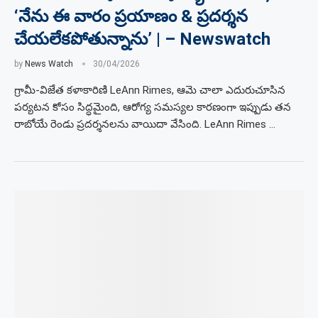
‘నేను ఈ వారం ప్రయాణం & ప్రదర్శన
చేయలేకపోతున్నాను’ | – Newswatch
by
News Watch
30/04/2026
గ్రామీ-విజేత కళాకారిణి LeAnn Rimes, ఆమె చాలా ఎదురుచూసిన
పర్యటన కోసం సిద్ధమైంది, ఆరోగ్య సమస్యల కారణంగా ఇప్పుడు తన
రాబోయే రెండు ప్రదర్శనలను వాయిదా వేసింది. LeAnn Rimes …