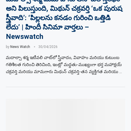
అని పిలుస్తుంది, మిథున్ చక్రవర్తి ‘ఒక పురుష
స్త్రీవాది’: ‘పిల్లలను కనడం గురించి ఒత్తిడి
లేదు’ | హిందీ సినిమా వార్తలు –
Newswatch
by
News Watch
30/04/2026
మదాల్సా శర్మ ఇటీవలి చాట్‌లో స్త్రీవాదం, వివాహం మరియు కుటుంబ
గతిశీలత గురించి తెరిచింది, ఇంట్లో మద్దతు-ముఖ్యంగా భర్త మహాక్షయ్
చక్రవర్తి మరియు మామగారు మిథున్ చక్రవర్తి-తన వ్యక్తిగత మరియు …