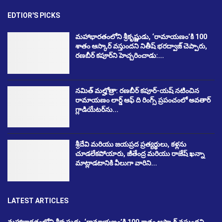
EDTIOR'S PICKS
మహాభారతంలోని శ్రీకృష్ణుడు, ‘రామాయణం’కి 100
శాతం ఆస్కార్ వస్తుందని నితీష్ భరద్వాజ్ చెప్పారు,
రణబీర్ కపూర్‌ని హెచ్చరించాడు:...
నమిత్ మల్హోత్రా: రణబీర్ కపూర్-యష్ నటించిన
రామాయణం లార్డ్ ఆఫ్ ది రింగ్స్ ప్రపంచంలో అవతార్
గ్లాడియేటర్‌ను...
శ్రీదేవి మరియు జయప్రద ప్రత్యర్థులు, కళ్లను
చూడలేకపోయారు, జీతేంద్ర మరియు రాజేష్ ఖన్నా
మాట్లాడటానికి వీలుగా వారిని...
LATEST ARTICLES
మహాభారతంలోని శ్రీకృష్ణుడు, ‘రామాయణం’కి 100 శాతం ఆస్కార్ వస్తుందని