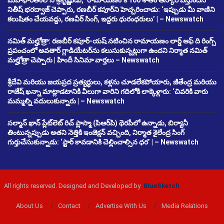
నితీష్ భరద్వాజ్ చెప్పారు, రణబీర్ కపూర్‌ని హెచ్చరించాడు: ‘ఇప్పుడు మీ వాణిని
కలుషితం చేయవద్దు, రణవీర్ సింగ్, ఇద్దరు ధురంధరులు’ | – Newswatch
నమిత్ మల్హోత్రా: రణబీర్ కపూర్-యష్ నటించిన రామాయణం లార్డ్ ఆఫ్ ది రింగ్స్
ప్రపంచంలో అవతార్ గ్లాడియేటర్‌ను కలుసుకున్నట్లుగా ఉందని నిర్మాత నమిత్
మల్హోత్రా చెప్పారు | హిందీ సినిమా వార్తలు – Newswatch
శ్రీదేవి మరియు జయప్రద ప్రత్యర్థులు, కళ్లను చూడలేకపోయారు, జీతేంద్ర మరియు
రాజేష్ ఖన్నా మాట్లాడటానికి వీలుగా వారిని గదిలోకి లాక్కెళ్లారు: ‘చివరికి వారు
మమ్మల్ని వదులుకున్నారు | – Newswatch
సల్మాన్ ఖాన్ ప్లేట్‌లెట్ రిచ్ ప్లాస్మా (పిఆర్‌పి) థెరపీలో ఉన్నాడు, బిర్యానీ
తింటున్నప్పుడు అతని నెత్తికి ఇంజెక్షన్ వచ్చింది, నిర్మాత శైలేంద్ర సింగ్
గుర్తుచేసుకున్నాడు: ‘స్టార్ కావడానికి చెల్లించాల్సిన ధర’ | – Newswatch
All rights reserved. Designed and Developed by
BlueSketch
About Us
Contact
Advertise With Us
Media Relations