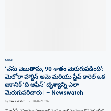
సినిమా
‘నేను చెబుతాను, 90 శాతం మెరుగుపడింది’:
మెలోరా హార్డిన్ ఆమె మరియు స్టీవ్ కారెల్ ఒక
ఐకానిక్ ‘ది ఆఫీస్’ దృశ్యాన్ని ఎలా
మెరుగుపరిచారు | – Newswatch
by
News Watch
30/04/2026
‘ది ఆఫీస్’ ప్రపంచవ్యాప్తంగా అభిమానుల అభిమానంగా కొనసాగుతోంది.