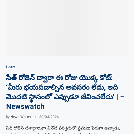
సినిమా
సేత్ రోజెన్ ద్వారా ఈ రోజు యొక్క కోట్:
‘మీరు భయపడాల్సిన అవసరం లేదు, ఇది
మొదటి స్థానంలో ఎప్పుడూ జీవించలేదు’ | –
Newswatch
by
News Watch
30/04/2026
సేథ్ రోజెన్ దశాబ్దాలుగా వినోద పరిశ్రమలో ప్రముఖ పేరుగా ఉన్నాడు,