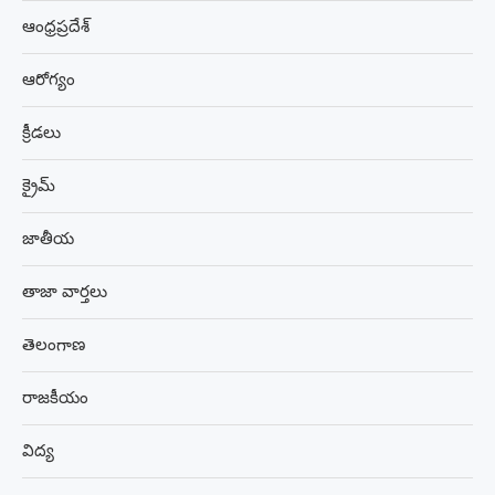
ఆంధ్రప్రదేశ్
ఆరోగ్యం
క్రీడలు
క్రైమ్
జాతీయ
తాజా వార్తలు
తెలంగాణ
రాజకీయం
విద్య