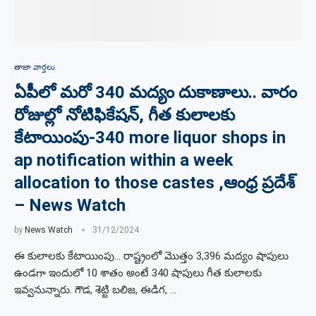
తాజా వార్తలు
ఏపీలో మరో 340 మద్యం దుకాణాలు.. వారం
రోజుల్లో నోటిఫికేషన్, గీత కులాలకు
కేటాయింపు-340 more liquor shops in
ap notification within a week
allocation to those castes ,ఆంధ్ర ప్రదేశ్
– News Watch
by
News Watch
31/12/2024
ఈ కులాలకు కేటాయింపు… రాష్ట్రంలో మొత్తం 3,396 మద్యం షాపులు
ఉండగా ఇందులో 10 శాతం అంటే 340 షాపులు గీత కులాలకు
ఇవ్వనున్నారు. గౌడ, శెట్టి బలిజ, ఈడిగ, …