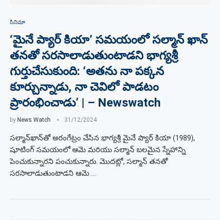
సినిమా
‘మైనే ప్యార్ కియా’ సమయంలో సల్మాన్ ఖాన్
తనతో సరసాలాడుతుంటాడని భాగ్యశ్రీ
గుర్తుచేసుకుంది: ‘అతను నా పక్కన
కూర్చున్నాడు, నా చెవిలో పాడటం
ప్రారంభించాడు’ | – Newswatch
by
News Watch
31/12/2024
సల్మాన్‌ఖాన్‌తో అరంగేట్రం చేసిన భాగ్యశ్రీ మైనే ప్యార్ కియా (1989),
షూటింగ్ సమయంలో ఆమె మరియు సల్మాన్ బలమైన స్నేహాన్ని
పెంచుకున్నారని పంచుకున్నారు. మొదట్లో, సల్మాన్ తనతో
సరసాలాడుతుంటాడని ఆమె …