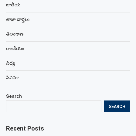
జాతీయ
తాజా వార్తలు
తెలంగాణ
రాజకీయం
విద్య
సినిమా
Search
SEARCH
Recent Posts