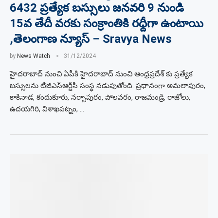
6432 ప్రత్యేక బస్సులు జనవరి 9 నుండి
15వ తేదీ వరకు సంక్రాంతికి రద్దీగా ఉంటాయి
,తెలంగాణ న్యూస్ – Sravya News
by
News Watch
31/12/2024
హైదరాబాద్ నుంచి ఏపీకి హైదరాబాద్ నుంచి ఆంధ్రప్రదేశ్ కు ప్రత్యేక
బస్సులను టీజీఎస్ఆర్టీసీ సంస్థ నడుపుతోంది. ప్రధానంగా అమలాపురం,
కాకినాడ, కందుకూరు, నర్సాపురం, పోలవరం, రాజమండ్రి, రాజోలు,
ఉదయగిరి, విశాఖపట్నం, …