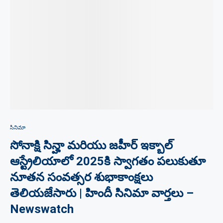
సినిమా
సోనాక్షి సిన్హా మరియు జహీర్ ఇక్బాల్
ఆస్ట్రేలియాలో 2025కి స్వాగతం పలుకుతూ
నూతన సంవత్సర శుభాకాంక్షలు
తెలియజేసారు | హిందీ సినిమా వార్తలు –
Newswatch