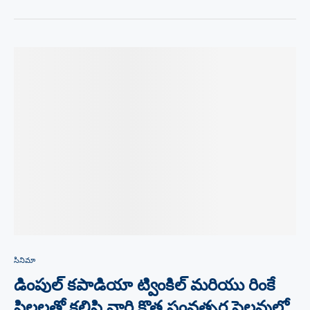
సినిమా
డింపుల్ కపాడియా ట్వింకిల్ మరియు రింకే
పిల్లలతో కలిసి వారి కొత్త సంవత్సర సెలవుల్లో