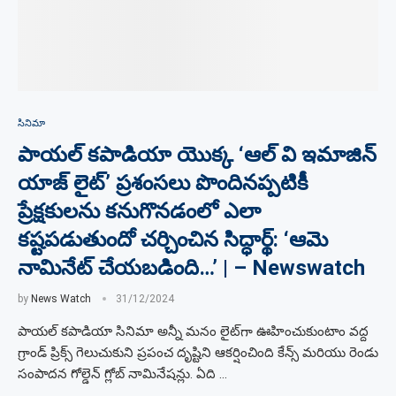
సినిమా
పాయల్ కపాడియా యొక్క ‘ఆల్ వి ఇమాజిన్
యాజ్ లైట్’ ప్రశంసలు పొందినప్పటికీ
ప్రేక్షకులను కనుగొనడంలో ఎలా
కష్టపడుతుందో చర్చించిన సిద్ధార్థ్: ‘ఆమె
నామినేట్ చేయబడింది…’ | – Newswatch
by
News Watch
31/12/2024
పాయల్ కపాడియా సినిమా అన్నీ మనం లైట్‌గా ఊహించుకుంటాం వద్ద
గ్రాండ్ ప్రిక్స్ గెలుచుకుని ప్రపంచ దృష్టిని ఆకర్షించింది కేన్స్ మరియు రెండు
సంపాదన గోల్డెన్ గ్లోబ్ నామినేషన్లు. ఏది …