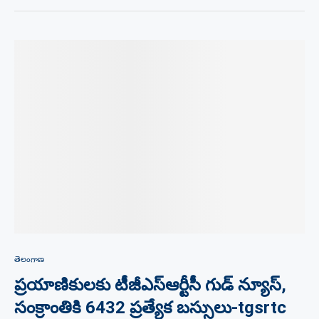
తెలంగాణ
ప్రయాణికులకు టీజీఎస్ఆర్టీసీ గుడ్ న్యూస్,
సంక్రాంతికి 6432 ప్రత్యేక బస్సులు-tgsrtc