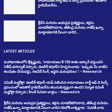
రామాయణం లార్డ్ ఆఫ్ ది రింగ్స్ ప్రపంచంలో అవతార్
గ్లాడియేటర్‌ను...
శ్రీదేవి మరియు జయప్రద ప్రత్యర్థులు, కళ్లను
చూడలేకపోయారు, జీతేంద్ర మరియు రాజేష్ ఖన్నా
మాట్లాడటానికి వీలుగా వారిని...
LATEST ARTICLES
మహాభారతంలోని శ్రీకృష్ణుడు, ‘రామాయణం’కి 100 శాతం ఆస్కార్ వస్తుందని
నితీష్ భరద్వాజ్ చెప్పారు, రణబీర్ కపూర్‌ని హెచ్చరించాడు: ‘ఇప్పుడు మీ వాణిని
కలుషితం చేయవద్దు, రణవీర్ సింగ్, ఇద్దరు ధురంధరులు’ | – Newswatch
నమిత్ మల్హోత్రా: రణబీర్ కపూర్-యష్ నటించిన రామాయణం లార్డ్ ఆఫ్ ది రింగ్స్
ప్రపంచంలో అవతార్ గ్లాడియేటర్‌ను కలుసుకున్నట్లుగా ఉందని నిర్మాత నమిత్
మల్హోత్రా చెప్పారు | హిందీ సినిమా వార్తలు – Newswatch
శ్రీదేవి మరియు జయప్రద ప్రత్యర్థులు, కళ్లను చూడలేకపోయారు, జీతేంద్ర మరియు
రాజేష్ ఖన్నా మాట్లాడటానికి వీలుగా వారిని గదిలోకి లాక్కెళ్లారు: ‘చివరికి వారు