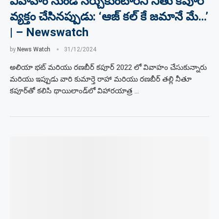
వివాహం నుండి నేర్చుకుంటారని నీతు కపూర్
వ్యక్తం చేసినప్పుడు: ‘ఆజ్ కల్ కే జమానే మే…’
| – Newswatch
by
News Watch
31/12/2024
అలియా భట్ మరియు రణబీర్ కపూర్ 2022 లో వివాహం చేసుకున్నారు
మరియు ఇప్పుడు వారి కుమార్తె రాహా మరియు రణబీర్ తల్లి నీతూ
కపూర్‌తో కలిసి థాయిలాండ్‌లో విహారయాత్ర …