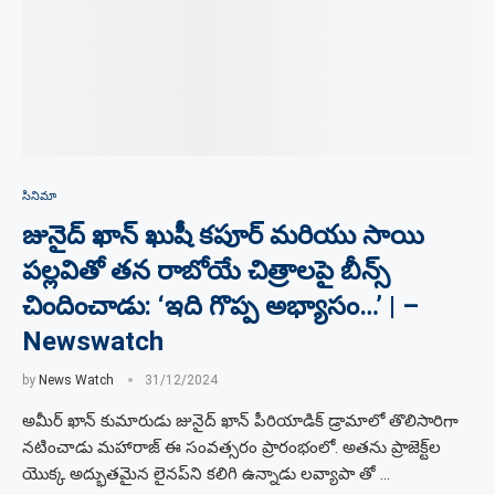
సినిమా
జునైద్ ఖాన్ ఖుషీ కపూర్ మరియు సాయి
పల్లవితో తన రాబోయే చిత్రాలపై బీన్స్
చిందించాడు: ‘ఇది గొప్ప అభ్యాసం…’ | –
Newswatch
by
News Watch
31/12/2024
అమీర్ ఖాన్ కుమారుడు జునైద్ ఖాన్ పీరియాడిక్ డ్రామాలో తొలిసారిగా
నటించాడు మహారాజ్ ఈ సంవత్సరం ప్రారంభంలో. అతను ప్రాజెక్ట్‌ల
యొక్క అద్భుతమైన లైనప్‌ని కలిగి ఉన్నాడు లవ్యాపా తో …