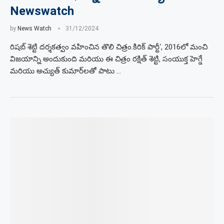
Newswatch
by
News Watch
31/12/2024
రిషబ్ శెట్టి దర్శకత్వం వహించిన తొలి చిత్రం.కిరిక్ పార్టీ‘, 2016లో మంచి
విజయాన్ని అందుకుంది మరియు ఈ చిత్రం రక్షిత్ శెట్టి, సంయుక్త హెగ్డే
మరియు అచ్యుత్ కుమార్‌లతో పాటు …