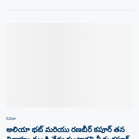
సినిమా
అలియా భట్ మరియు రణబీర్ కపూర్ తన