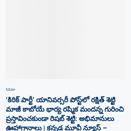
సినిమా
‘కిరిక్ పార్టీ’ యానివర్సరీ పోస్ట్‌లో రక్షిత్ శెట్టి
మాజీ కాబోయే భార్య రష్మిక మందన్న గురించి
ప్రస్తావించకుండా రిషబ్ శెట్టి: అభిమానులు
ఊహాగానాలు | కన్నడ మూవీ న్యూస్ –