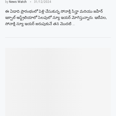
by
News Watch
31/12/2024
ఈ ఏడాది ప్రారంభంలో పెళ్లి చేసుకున్న సోనాక్షి సిన్హా మరియు జహీర్
ఇక్బాల్ ఆస్ట్రేలియాలో సెలవులో న్యూ ఇయర్ మోగిస్తున్నారు. ఇటీవల,
సోనాక్షి న్యూ ఇయర్ జరుపుకునే తన మొదటి …