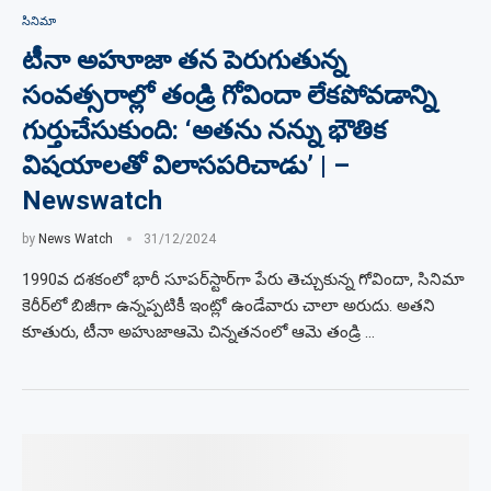
సినిమా
టీనా అహూజా తన పెరుగుతున్న
సంవత్సరాల్లో తండ్రి గోవిందా లేకపోవడాన్ని
గుర్తుచేసుకుంది: ‘అతను నన్ను భౌతిక
విషయాలతో విలాసపరిచాడు’ | –
Newswatch
by
News Watch
31/12/2024
1990వ దశకంలో భారీ సూపర్‌స్టార్‌గా పేరు తెచ్చుకున్న గోవిందా, సినిమా
కెరీర్‌లో బిజీగా ఉన్నప్పటికీ ఇంట్లో ఉండేవారు చాలా అరుదు. అతని
కూతురు, టీనా అహుజాఆమె చిన్నతనంలో ఆమె తండ్రి …