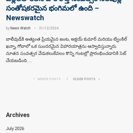
సంతోషకరమైన భంగిమలో ఉంది –
Newswatch
by
News Watch
31/12/2024
బాలీవుడ్‌కి అత్యంత ప్రియమైన జంట, అక్షయ్ కుమార్ మరియు ట్వింకిల్
ఖన్నా, గోవాలో ఒక సుందరమైన విహారయాత్రను ఆస్వాదిస్తున్నారు.
నూతన సంవత్సర వేడుకలుకేవలం కొన్ని గంటల్లో ప్రారంభించడానికి సెట్
చేయబడింది. …
NEWER POSTS
OLDER POSTS
Archives
July 2026