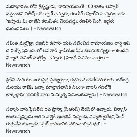
మహాభారతంలోని శ్రీకృష్ణుడు, ‘రామాయణం’కి 100 శాతం ఆస్కార్
వస్తుందని నితీష్ భరద్వాజ్ చెప్పారు, రణబీర్ కపూర్‌ని హెచ్చరించాడు:
‘ఇప్పుడు మీ వాణిని కలుషితం చేయవద్దు, రణవీర్ సింగ్, ఇద్దరు
ధురంధరులు’ | – Newswatch
నమిత్ మల్హోత్రా: రణబీర్ కపూర్-యష్ నటించిన రామాయణం లార్డ్ ఆఫ్
ది రింగ్స్ ప్రపంచంలో అవతార్ గ్లాడియేటర్‌ను కలుసుకున్నట్లుగా ఉందని
నిర్మాత నమిత్ మల్హోత్రా చెప్పారు | హిందీ సినిమా వార్తలు –
Newswatch
శ్రీదేవి మరియు జయప్రద ప్రత్యర్థులు, కళ్లను చూడలేకపోయారు, జీతేంద్ర
మరియు రాజేష్ ఖన్నా మాట్లాడటానికి వీలుగా వారిని గదిలోకి
లాక్కెళ్లారు: ‘చివరికి వారు మమ్మల్ని వదులుకున్నారు | – Newswatch
సల్మాన్ ఖాన్ ప్లేట్‌లెట్ రిచ్ ప్లాస్మా (పిఆర్‌పి) థెరపీలో ఉన్నాడు, బిర్యానీ
తింటున్నప్పుడు అతని నెత్తికి ఇంజెక్షన్ వచ్చింది, నిర్మాత శైలేంద్ర సింగ్
గుర్తుచేసుకున్నాడు: ‘స్టార్ కావడానికి చెల్లించాల్సిన ధర’ | –
Newswatch