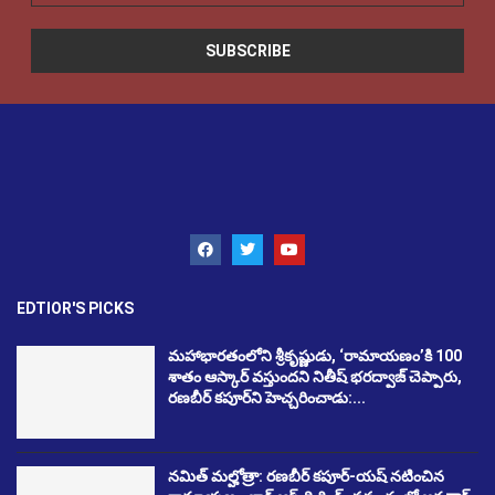
EDTIOR'S PICKS
మహాభారతంలోని శ్రీకృష్ణుడు, ‘రామాయణం’కి 100
శాతం ఆస్కార్ వస్తుందని నితీష్ భరద్వాజ్ చెప్పారు,
రణబీర్ కపూర్‌ని హెచ్చరించాడు:...
నమిత్ మల్హోత్రా: రణబీర్ కపూర్-యష్ నటించిన