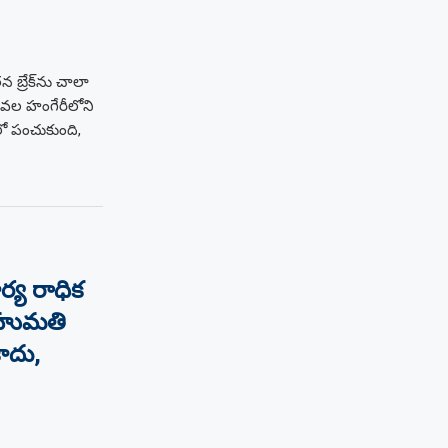
 బ్రేక్‌ను చాలా
ీవల హంగేరీలోని
లో పంచుకుంది,
్య రాధిక
బహుమతి
ాదు,