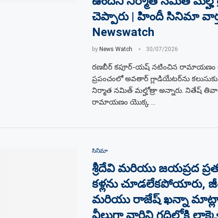
ఉందని నిర్మాత నమిత్ మల్హోత
చెప్పారు | హిందీ సినిమా వార
Newswatch
by
News Watch
30/07/2026
రణబీర్ కపూర్-యష్ నటించిన రామాయణం లార్డ
ప్రపంచంలో అవతార్ గ్లాడియేటర్‌ను కలుసుకున
నిర్మాత నమిత్ మల్హోత్రా అన్నారు. నితేష్ తివ
రామాయణం యొక్క …
సినిమా
శ్రీదేవి మరియు జయప్రద ప్రత్
కళ్లను చూడలేకపోయారు, జీత
మరియు రాజేష్ ఖన్నా మాట్ల
వీలుగా వారిని గదిలోకి లాక్కెళ