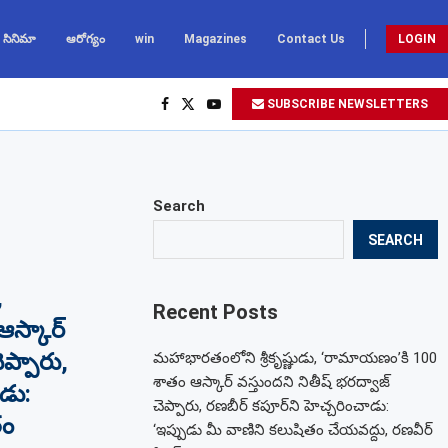
సినిమా
ఆరోగ్యం
win
Magazines
Contact Us
LOGIN
SUBSCRIBE NEWSLETTERS
Search
SEARCH
,
Recent Posts
స్కార్
ెప్పారు,
మహాభారతంలోని శ్రీకృష్ణుడు, ‘రామాయణం’కి 100
శాతం ఆస్కార్ వస్తుందని నితీష్ భరద్వాజ్
ాడు:
చెప్పారు, రణబీర్ కపూర్‌ని హెచ్చరించాడు:
తం
‘ఇప్పుడు మీ వాణిని కలుషితం చేయవద్దు, రణవీర్