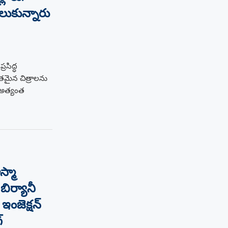
లుకున్నారు
రసిద్ధ
మైన చిత్రాలను
 అత్యంత
స్మా
బిర్యానీ
ఇంజెక్షన్
్