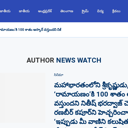
 జాతీయ
జాతీయ
ఆంధ్రప్రదేశ్
తెలంగాణ
క్రైమ్
విద్య
క్రీడలు
రామాయణం’కి 100 శాతం ఆస్కార్ వస్తుందని నితీష్ భరద్వాజ్ చెప్పారు, రణబీర్...
AUTHOR
NEWS WATCH
సినిమా
మహాభారతంలోని శ్రీకృష్ణుడు
‘రామాయణం’కి 100 శాతం ఆ
వస్తుందని నితీష్ భరద్వాజ్ చ
రణబీర్ కపూర్‌ని హెచ్చరించ
‘ఇప్పుడు మీ వాణిని కలుషి