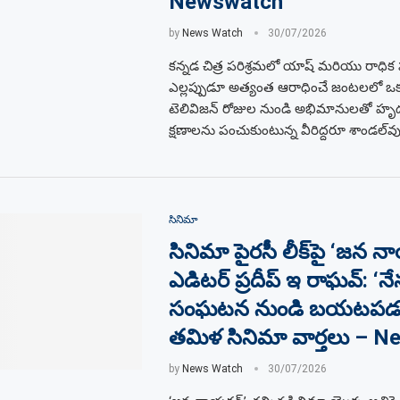
Newswatch
by
News Watch
30/07/2026
కన్నడ చిత్ర పరిశ్రమలో యాష్ మరియు రాధిక 
ఎల్లప్పుడూ అత్యంత ఆరాధించే జంటలలో ఒ
టెలివిజన్ రోజుల నుండి అభిమానులతో హ
క్షణాలను పంచుకుంటున్న వీరిద్దరూ శాండల్‌వు
సినిమా
సినిమా పైరసీ లీక్‌పై ‘జన 
ఎడిటర్ ప్రదీప్ ఇ రాఘవ్: ‘నే
సంఘటన నుండి బయటపడలే
తమిళ సినిమా వార్తలు – 
by
News Watch
30/07/2026