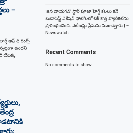
్రా
్తలు –
‘జన నాయగన్’ స్టార్ పూజా హెగ్డే కలలు కనే
బుడాపెస్ట్ వెకేషన్ ఫోటోలలో చిక్ కొత్త హ్యారీకట్‌ను
ప్రారంభించింది, నెటిజన్లు ప్రేమను ముంచెత్తారు | –
Newswatch
్ ఆఫ్ ది రింగ్స్
్నట్లుగా ఉందని
Recent Comments
ారీ యొక్క
No comments to show.
యర్థులు,
ేంద్ర
ాడటానికి
్లారు: