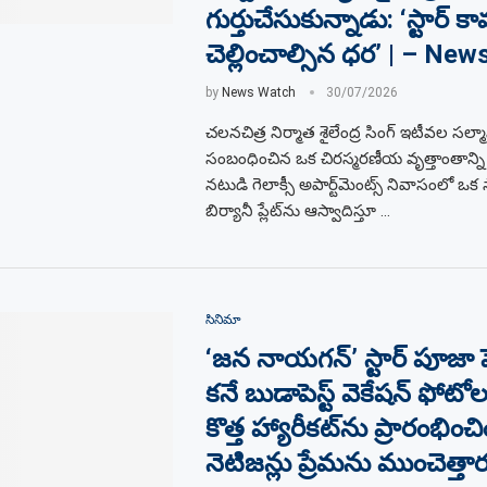
గుర్తుచేసుకున్నాడు: ‘స్టార్ కా
చెల్లించాల్సిన ధర’ | – Ne
by
News Watch
30/07/2026
చలనచిత్ర నిర్మాత శైలేంద్ర సింగ్ ఇటీవల సల్మాన
సంబంధించిన ఒక చిరస్మరణీయ వృత్తాంతాన్ని
నటుడి గెలాక్సీ అపార్ట్‌మెంట్స్ నివాసంలో 
బిర్యానీ ప్లేట్‌ను ఆస్వాదిస్తూ …
సినిమా
‘జన నాయగన్’ స్టార్ పూజా హ
కనే బుడాపెస్ట్ వెకేషన్ ఫోటోల
కొత్త హ్యారీకట్‌ను ప్రారంభించి
నెటిజన్లు ప్రేమను ముంచెత్తార