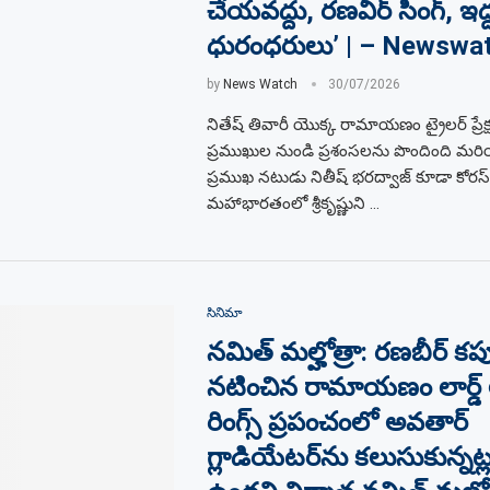
చేయవద్దు, రణవీర్ సింగ్, ఇద్
ధురంధరులు’ | – Newswa
by
News Watch
30/07/2026
నితేష్ తివారీ యొక్క రామాయణం ట్రైలర్ ప్రే
ప్రముఖుల నుండి ప్రశంసలను పొందింది మర
ప్రముఖ నటుడు నితీష్ భరద్వాజ్ కూడా కోరస్‌
మహాభారతంలో శ్రీకృష్ణుని …
సినిమా
నమిత్ మల్హోత్రా: రణబీర్ క
నటించిన రామాయణం లార్డ్ 
రింగ్స్ ప్రపంచంలో అవతార్
గ్లాడియేటర్‌ను కలుసుకున్నట్