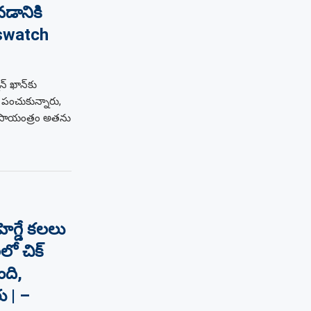
వడానికి
wswatch
్ ఖాన్‌కు
 పంచుకున్నారు,
ఒక సాయంత్రం అతను
ెగ్డే కలలు
లో చిక్
ంది,
ు | –