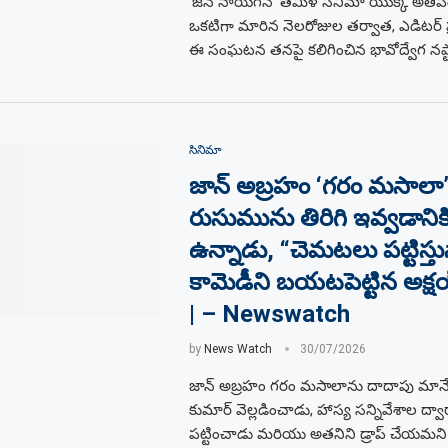
‘జన నాయగన్’ తమిళ సినిమా యొక్క అతిపెద్
ఒకటిగా మారిన నెలరోజుల తర్వాత, ఎడిటర్ ప
ఈ సంఘటన తనపై కలిగించిన భావోద్వేగ నష్టా
సినిమా
జాన్ అబ్రహం ‘గరం మసాలా
రుసుమును తిరిగి ఇవ్వడానికి 
ఉన్నాడు, “చెమటలు పట్టిస్తు
కామెడీని బయటపెట్టిన అక్ష
| – Newswatch
by
News Watch
30/07/2026
జాన్ అబ్రహం గరం మసాలాను దాదాపు మానేసి
కుమార్ వెల్లడించాడు, హాస్య సన్నివేశాల ద్
పట్టించాడు మరియు అతనిని డ్రాప్ చేయమని