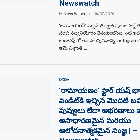
Newswatch
by
News Watch
30/07/2026
‘జన నాయగన్’ సక్సెస్ తర్వాత పూజా హెగ్డే తన
వరకు సద్వినియోగం చేసుకుంటోంది. నటి ఇట
బుడాపెస్ట్‌లో తన సెలవుదినాన్ని Instagram
ఆమె విశ్రాంతి …
సినిమా
‘రామాయణం’ స్టార్ యష్ భార
పండిట్‌కి ఇచ్చిన మొదటి 
పువ్వులు లేదా ఆభరణాలు క
అసాధారణమైన మరియు
ఆలోచనాత్మకమైన సంజ్ఞ | –