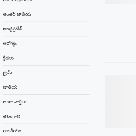
అంతర్ జాతీయ
ఆంధ్రప్రదేశ్
ఆరోగ్యం
క్రీడలు
క్రైమ్
జాతీయ
తాజా వార్తలు
తెలంగాణ
రాజకీయం