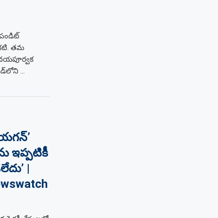
పండిట్
కటి. తమ
ృదయపూర్వక
డ్‌లోని …
నాయగన్’
ను ఇప్పటికీ
దు’ |
Newswatch