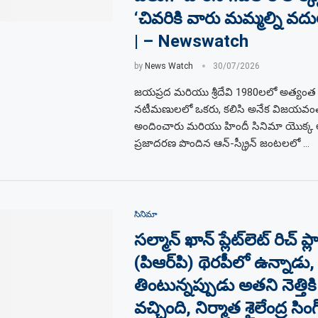
‘చివరికి వారు మమ్మల్ని వదు
| – Newswatch
by
News Watch
30/07/2026
జయప్రద మరియు శ్రీదేవి 1980లలో అత్యంత ప్
నటీమణులలో ఒకరు, కలిసి అనేక విజయవంత
అందించారు మరియు హిందీ సినిమా యొక్క
ప్రజాదరణ పొందిన ఆన్-స్క్రీన్ జంటలలో …
సినిమా
సల్మాన్ ఖాన్ ప్లేట్‌లెట్ రిచ్ ప్లా
(పిఆర్‌పి) థెరపీలో ఉన్నాడు, 
తింటున్నప్పుడు అతని నెత్తికి 
వచ్చింది, నిర్మాత శైలేంద్ర సింగ