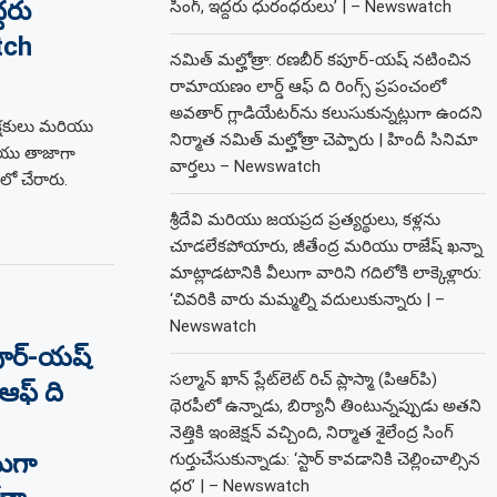
దరు
సింగ్, ఇద్దరు ధురంధరులు’ | – Newswatch
tch
నమిత్ మల్హోత్రా: రణబీర్ కపూర్-యష్ నటించిన
రామాయణం లార్డ్ ఆఫ్ ది రింగ్స్ ప్రపంచంలో
అవతార్ గ్లాడియేటర్‌ను కలుసుకున్నట్లుగా ఉందని
క్షకులు మరియు
నిర్మాత నమిత్ మల్హోత్రా చెప్పారు | హిందీ సినిమా
ియు తాజాగా
వార్తలు – Newswatch
లో చేరారు.
శ్రీదేవి మరియు జయప్రద ప్రత్యర్థులు, కళ్లను
చూడలేకపోయారు, జీతేంద్ర మరియు రాజేష్ ఖన్నా
మాట్లాడటానికి వీలుగా వారిని గదిలోకి లాక్కెళ్లారు:
‘చివరికి వారు మమ్మల్ని వదులుకున్నారు | –
Newswatch
పూర్-యష్
సల్మాన్ ఖాన్ ప్లేట్‌లెట్ రిచ్ ప్లాస్మా (పిఆర్‌పి)
ఆఫ్ ది
థెరపీలో ఉన్నాడు, బిర్యానీ తింటున్నప్పుడు అతని
నెత్తికి ఇంజెక్షన్ వచ్చింది, నిర్మాత శైలేంద్ర సింగ్
లుగా
గుర్తుచేసుకున్నాడు: ‘స్టార్ కావడానికి చెల్లించాల్సిన
ధర’ | – Newswatch