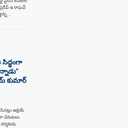
ద పైరసీ కేసులలో
్రదీప్ ఇ రాఘవ్
న్ని …
’
సిద్ధంగా
న్నాడు”
య్ కుమార్
నట్లు అక్షయ్
వారా చెమటలు
 దర్శకుడు