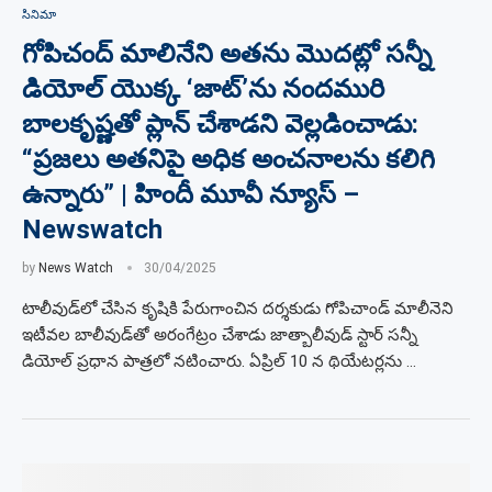
సినిమా
గోపిచంద్ మాలినేని అతను మొదట్లో సన్నీ
డియోల్ యొక్క ‘జాట్’ను నందమురి
బాలకృష్ణతో ప్లాన్ చేశాడని వెల్లడించాడు:
“ప్రజలు అతనిపై అధిక అంచనాలను కలిగి
ఉన్నారు” | హిందీ మూవీ న్యూస్ –
Newswatch
by
News Watch
30/04/2025
టాలీవుడ్‌లో చేసిన కృషికి పేరుగాంచిన దర్శకుడు గోపిచాండ్ మాలీనెని
ఇటీవల బాలీవుడ్‌తో అరంగేట్రం చేశాడు జాత్బాలీవుడ్ స్టార్ సన్నీ
డియోల్ ప్రధాన పాత్రలో నటించారు. ఏప్రిల్ 10 న థియేటర్లను …