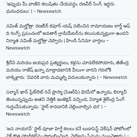
‘ఇప్పుడు మీ వాణిని కలుషితం చేయవద్దు, రణవీర్ సింగ్, ఇద్దరు
ధురంధరులు’ | – Newswatch
నమిత్ మల్హోత్రా: రణబీర్ కపూర్-యష్ నటించిన రామాయణం లార్డ్ ఆఫ్
ది రింగ్స్ ప్రపంచంలో అవతార్ గ్లాడియేటర్‌ను కలుసుకున్నట్లుగా ఉందని
నిర్మాత నమిత్ మల్హోత్రా చెప్పారు | హిందీ సినిమా వార్తలు –
Newswatch
శ్రీదేవి మరియు జయప్రద ప్రత్యర్థులు, కళ్లను చూడలేకపోయారు, జీతేంద్ర
మరియు రాజేష్ ఖన్నా మాట్లాడటానికి వీలుగా వారిని గదిలోకి
లాక్కెళ్లారు: ‘చివరికి వారు మమ్మల్ని వదులుకున్నారు | – Newswatch
సల్మాన్ ఖాన్ ప్లేట్‌లెట్ రిచ్ ప్లాస్మా (పిఆర్‌పి) థెరపీలో ఉన్నాడు, బిర్యానీ
తింటున్నప్పుడు అతని నెత్తికి ఇంజెక్షన్ వచ్చింది, నిర్మాత శైలేంద్ర సింగ్
గుర్తుచేసుకున్నాడు: ‘స్టార్ కావడానికి చెల్లించాల్సిన ధర’ | –
Newswatch
‘జన నాయగన్’ స్టార్ పూజా హెగ్డే కలలు కనే బుడాపెస్ట్ వెకేషన్ ఫోటోలలో
చిక్ కొత్త హ్యారీకట్‌ను ప్రారంభించింది, నెటిజన్లు ప్రేమను ముంచెత్తారు | –