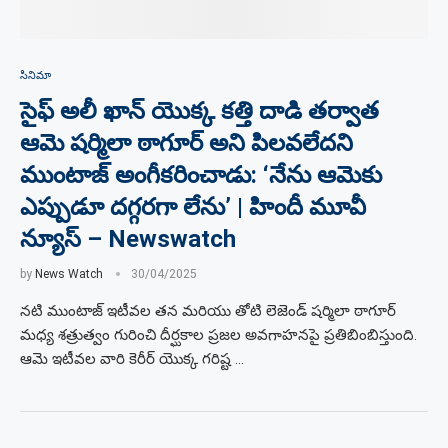
సినిమా
సైఫ్ అలీ ఖాన్ యొక్క కత్తి దాడి తర్వాత
ఆమె షర్మిలా ఠాగూర్ అని పిలవలేదని
ముంటాజ్ అంగీకరించాడు: ‘నేను ఆమెకు
ఎప్పుడూ దగ్గరగా లేను’ | హిందీ మూవీ
న్యూస్ – Newswatch
by
News Watch
30/04/2025
నటి ముంటాజ్ ఇటీవల తన మరియు తోటి లెజెండ్ షర్మిలా ఠాగూర్
మధ్య శత్రుత్వం గురించి దీర్ఘకాల ప్రజల అవగాహనపై ప్రతిబింబిస్తుంది.
ఆమె ఇటీవల వారి కెరీర్ యొక్క గరిష్ట …