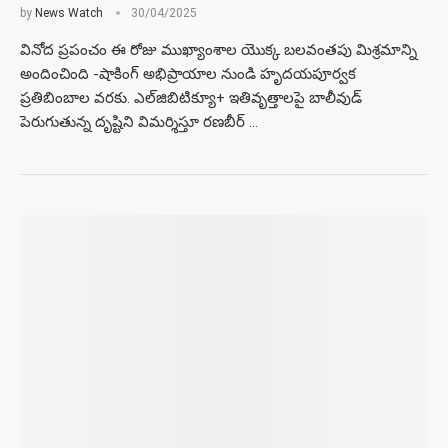
by
News Watch
30/04/2025
వినోద ప్రపంచం ఈ రోజు ముఖ్యాంశాల యొక్క బలవంతపు మిశ్రమాన్ని
అందించింది -షాకింగ్ అభిప్రాయాల నుండి హృదయపూర్వక
ప్రతిబింబాల వరకు. ఎల్‌జిబిటిక్యూ+ ఇతివృత్తాలపై బాలీవుడ్
పెరుగుతున్న దృష్టిని విమర్శిస్తూ రణబీర్ …