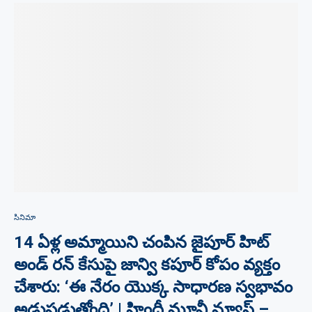
సినిమా
14 ఏళ్ల అమ్మాయిని చంపిన జైపూర్ హిట్
అండ్ రన్ కేసుపై జాన్వి కపూర్ కోపం వ్యక్తం
చేశారు: ‘ఈ నేరం యొక్క సాధారణ స్వభావం
అడ్డుపడుతోంది’ | హిందీ మూవీ న్యూస్ –