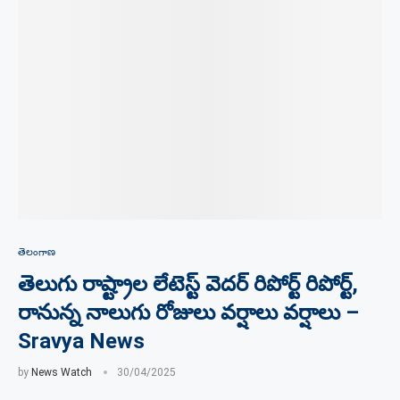
తెలంగాణ
తెలుగు రాష్ట్రాల లేటెస్ట్ వెదర్ రిపోర్ట్ రిపోర్ట్,
రానున్న నాలుగు రోజులు వర్షాలు వర్షాలు –
Sravya News
by
News Watch
30/04/2025