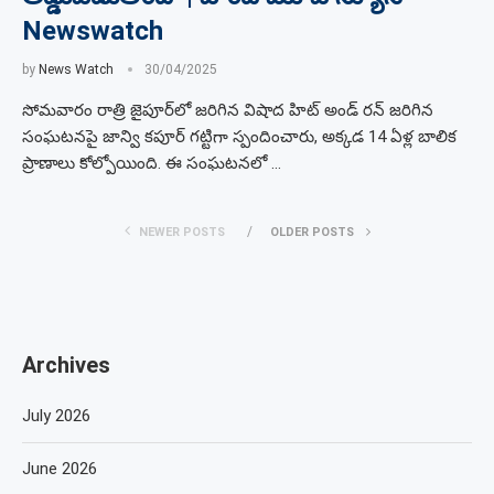
Newswatch
by
News Watch
30/04/2025
సోమవారం రాత్రి జైపూర్‌లో జరిగిన విషాద హిట్ అండ్ రన్ జరిగిన
సంఘటనపై జాన్వి కపూర్ గట్టిగా స్పందించారు, అక్కడ 14 ఏళ్ల బాలిక
ప్రాణాలు కోల్పోయింది. ఈ సంఘటనలో …
NEWER POSTS
OLDER POSTS
Archives
July 2026
June 2026