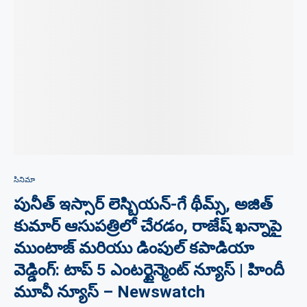
సినిమా
పునీత్ ఇస్సార్ లెస్బియన్-గే థీమ్స్, అజిత్
కుమార్ ఆసుపత్రిలో చేరడం, రాజేష్ ఖన్నాపై
ముంటాజ్ మరియు డింపుల్ కపాడియా
వెడ్డింగ్: టాప్ 5 ఎంటర్టైన్మెంట్ న్యూస్ | హిందీ
మూవీ న్యూస్ – Newswatch