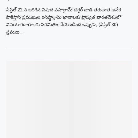
ఏప్రిల్ 22 న జరిగిన విషాద పహల్గామ్ టెర్రర్ దాడి తరువాత అనేక
పాకిస్తాన్ ప్రముఖుల ఇన్‌స్టాగ్రామ్ ఖాతాలకు ప్రాప్యత భారతదేశంలో
వినియోగదారులకు పరిమితం చేయబడింది.ఇప్పుడు, (ఏప్రిల్ 30)
ప్రముఖ …