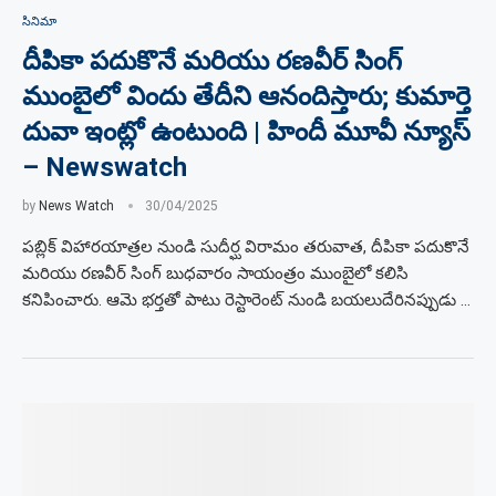
సినిమా
దీపికా పదుకొనే మరియు రణవీర్ సింగ్
ముంబైలో విందు తేదీని ఆనందిస్తారు; కుమార్తె
దువా ఇంట్లో ఉంటుంది | హిందీ మూవీ న్యూస్
– Newswatch
by
News Watch
30/04/2025
పబ్లిక్ విహారయాత్రల నుండి సుదీర్ఘ విరామం తరువాత, దీపికా పదుకొనే
మరియు రణవీర్ సింగ్ బుధవారం సాయంత్రం ముంబైలో కలిసి
కనిపించారు. ఆమె భర్తతో పాటు రెస్టారెంట్ నుండి బయలుదేరినప్పుడు …