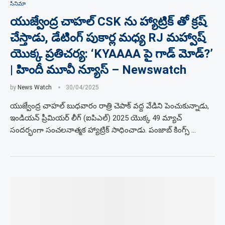
సినిమా
యుజ్వేంద్ర చాహల్ CSK ను హ్యాట్రిక్ తో క్రష్
చేస్తాడు, డేటింగ్ పుకార్ల మధ్య RJ మహ్వాష్
యొక్క ప్రతిచర్య: ‘KYAAAA పై గాడ్ మోడ్?’
| హిందీ మూవీ న్యూస్ – Newswatch
by
News Watch
30/04/2025
యుజ్వేంద్ర చాహల్ బుధవారం రాత్రి చెపాక్ వద్ద వేడిని పెంచుకున్నాడు,
ఇండియన్ ప్రీమియర్ లీగ్ (ఐపిఎల్) 2025 యొక్క 49 మ్యాచ్
సందర్భంగా సంచలనాత్మక హ్యాట్రిక్ సాధించాడు. పంజాబ్ కింగ్స్ …