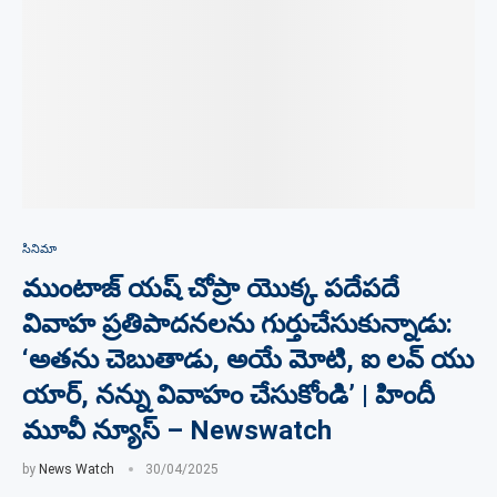
సినిమా
ముంటాజ్ యష్ చోప్రా యొక్క పదేపదే
వివాహ ప్రతిపాదనలను గుర్తుచేసుకున్నాడు:
‘అతను చెబుతాడు, అయే మోటి, ఐ లవ్ యు
యార్, నన్ను వివాహం చేసుకోండి’ | హిందీ
మూవీ న్యూస్ – Newswatch
by
News Watch
30/04/2025