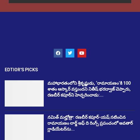
EDTIOR'S PICKS
మహాభారతంలోని శ్రీకృష్ణుడు, ‘రామాయణం’కి 100
శాతం ఆస్కార్ వస్తుందని నితీష్ భరద్వాజ్ చెప్పారు,
రణబీర్ కపూర్‌ని హెచ్చరించాడు:...
నమిత్ మల్హోత్రా: రణబీర్ కపూర్-యష్ నటించిన
రామాయణం లార్డ్ ఆఫ్ ది రింగ్స్ ప్రపంచంలో అవతార్
గ్లాడియేటర్‌ను...