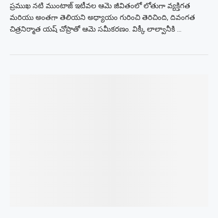
ప్రముఖ నటి ముంటాజ్ ఇటీవల ఆమె జీవితంలో లోతుగా వ్యక్తిగత
మరియు అంతగా తెలియని అధ్యాయం గురించి తెరిచింది, దివంగత
చిత్రనిర్మాత యష్ చోప్రాతో ఆమె సమీకరణం. విక్కీ లాల్వానీకి …