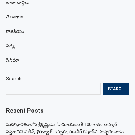
తాజా వార్తలు
తెలంగాణ
రాజకీయం
విద్య
సినిమా
Search
SEARCH
Recent Posts
మహాభారతంలోని శ్రీకృష్ణుడు, ‘రామాయణం’కి 100 శాతం ఆస్కార్
వస్తుందని నితీష్ భరద్వాజ్ చెప్పారు, రణబీర్ కపూర్‌ని హెచ్చరించాడు: