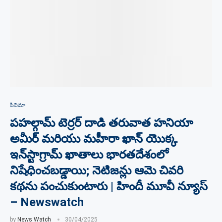
సినిమా
పహల్గామ్ టెర్రర్ దాడి తరువాత హనియా
అమీర్ మరియు మహీరా ఖాన్ యొక్క
ఇన్‌స్టాగ్రామ్ ఖాతాలు భారతదేశంలో
నిషేధించబడ్డాయి; నెటిజన్లు ఆమె చివరి
కథను పంచుకుంటారు | హిందీ మూవీ న్యూస్
– Newswatch
by
News Watch
30/04/2025