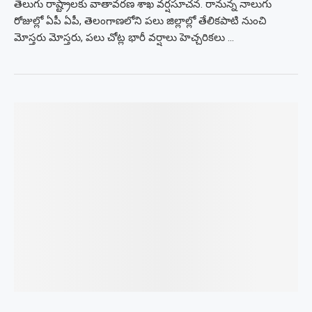
తెలుగు రాష్ట్రాలకు వాతావరణ శాఖ వర్షసూచన. రానున్న నాలుగు
రోజుల్లో ఏపీ ఏపీ, తెలంగాణలోని పలు జిల్లాల్లో తేలికపాటి నుంచి
మోస్తరు మోస్తరు, పలు చోట్ల భారీ వర్షాలు హెచ్చరికలు …