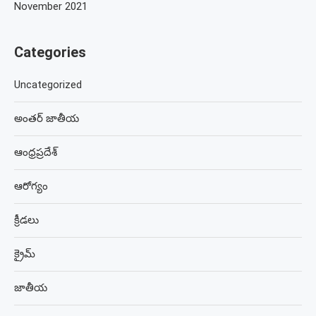
November 2021
Categories
Uncategorized
అంతర్ జాతీయ
ఆంధ్రప్రదేశ్
ఆరోగ్యం
క్రీడలు
క్రైమ్
జాతీయ