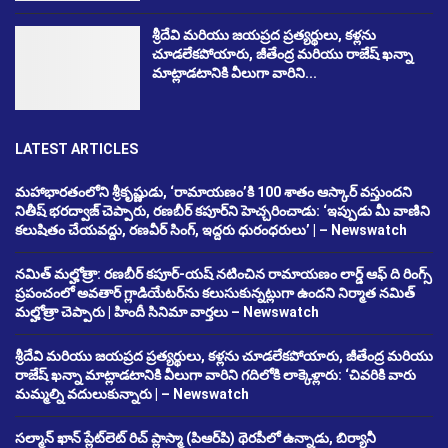
శ్రీదేవి మరియు జయప్రద ప్రత్యర్థులు, కళ్లను
చూడలేకపోయారు, జీతేంద్ర మరియు రాజేష్ ఖన్నా
మాట్లాడటానికి వీలుగా వారిని...
LATEST ARTICLES
మహాభారతంలోని శ్రీకృష్ణుడు, ‘రామాయణం’కి 100 శాతం ఆస్కార్ వస్తుందని
నితీష్ భరద్వాజ్ చెప్పారు, రణబీర్ కపూర్‌ని హెచ్చరించాడు: ‘ఇప్పుడు మీ వాణిని
కలుషితం చేయవద్దు, రణవీర్ సింగ్, ఇద్దరు ధురంధరులు’ | – Newswatch
నమిత్ మల్హోత్రా: రణబీర్ కపూర్-యష్ నటించిన రామాయణం లార్డ్ ఆఫ్ ది రింగ్స్
ప్రపంచంలో అవతార్ గ్లాడియేటర్‌ను కలుసుకున్నట్లుగా ఉందని నిర్మాత నమిత్
మల్హోత్రా చెప్పారు | హిందీ సినిమా వార్తలు – Newswatch
శ్రీదేవి మరియు జయప్రద ప్రత్యర్థులు, కళ్లను చూడలేకపోయారు, జీతేంద్ర మరియు
రాజేష్ ఖన్నా మాట్లాడటానికి వీలుగా వారిని గదిలోకి లాక్కెళ్లారు: ‘చివరికి వారు
మమ్మల్ని వదులుకున్నారు | – Newswatch
సల్మాన్ ఖాన్ ప్లేట్‌లెట్ రిచ్ ప్లాస్మా (పిఆర్‌పి) థెరపీలో ఉన్నాడు, బిర్యానీ