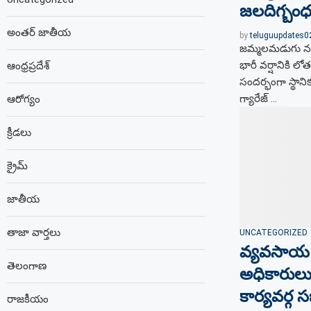
జలదిగ్బంధం
అంతర్ జాతీయ
by
teluguupdates
జమ్మలమడుగు నగర
భారీ వర్షానికి
ఆంధ్రప్రదేశ్
సందర్భంగా స్థానిక
గ్యారేజ్ …
ఆరోగ్యం
క్రీడలు
క్రైమ్
జాతీయ
తాజా వార్తలు
UNCATEGORIZED
వ్యవసాయ అగ్
తెలంగాణ
అధికారులు ని
కార్యవర్గ 
రాజకీయం