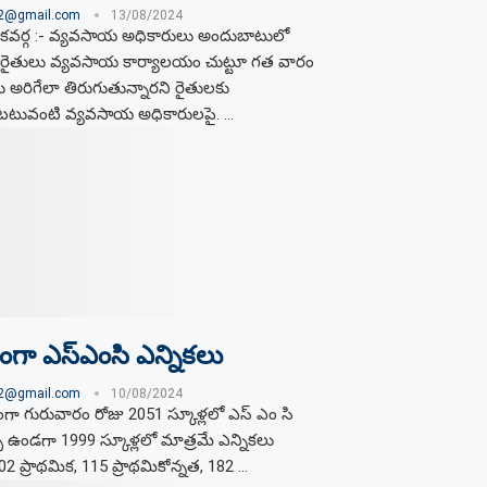
02@gmail.com
13/08/2024
ోజకవర్గ :- వ్యవసాయ అధికారులు అందుబాటులో
ైతులు వ్యవసాయ కార్యాలయం చుట్టూ గత వారం
ు అరిగేలా తిరుగుతున్నారని రైతులకు
టటువంటి వ్యవసాయ అధికారులపై. …
ప్తంగా ఎస్ఎంసి ఎన్నికలు
02@gmail.com
10/08/2024
్తంగా గురువారం రోజు 2051 స్కూళ్లలో ఎస్ ఎం సి
ి ఉండగా 1999 స్కూళ్లలో మాత్రమే ఎన్నికలు
2 ప్రాథమిక, 115 ప్రాథమికోన్నత, 182 …