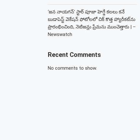
‘జన నాయగన్’ స్టార్ పూజా హెగ్డే కలలు కనే
బుడాపెస్ట్ వెకేషన్ ఫోటోలలో చిక్ కొత్త హ్యారీకట్‌ను
ప్రారంభించింది, నెటిజన్లు ప్రేమను ముంచెత్తారు | –
Newswatch
Recent Comments
No comments to show.