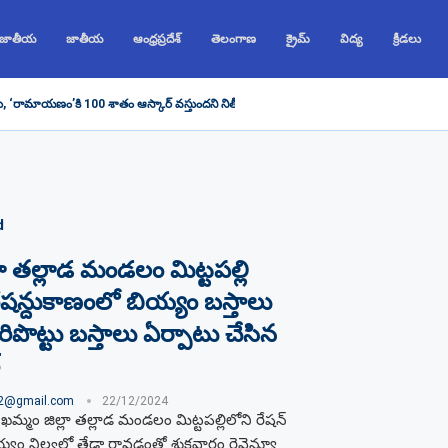
 జాతీయ
జాతీయ
ఆంధ్రప్రదేశ్
తెలంగాణ
క్రైమ్
విద్య
క్రీడలు
ు, ‘రామాయణం’కి 100 శాతం ఆస్కార్ వస్తుందని నితీష్ భరద్వాజ్ చెప్పారు, రణబీర్...
d
లా తల్లాడ మండలం మిట్టపల్లి
ేషన్దుకాణంలో బియ్యం బస్తాలు
రిపొట్టు బస్తాలు ఏర్పాటు చేసిన
02@gmail.com
22/12/2024
 ఖమ్మం జిల్లా తల్లాడ మండలం మిట్టపల్లిలోని రేషన్​
ం నిల్వల్లో తేడా రావడంతో శుక్రవారం రెవెన్యూ