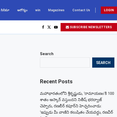
సినిమా
ఆరోగ్యం
win
Magazines
Contact Us
LOGIN
SUBSCRIBE NEWSLETTERS
Search
SEARCH
Recent Posts
మహాభారతంలోని శ్రీకృష్ణుడు, ‘రామాయణం’కి 100
శాతం ఆస్కార్ వస్తుందని నితీష్ భరద్వాజ్
చెప్పారు, రణబీర్ కపూర్‌ని హెచ్చరించాడు:
‘ఇప్పుడు మీ వాణిని కలుషితం చేయవద్దు, రణవీర్