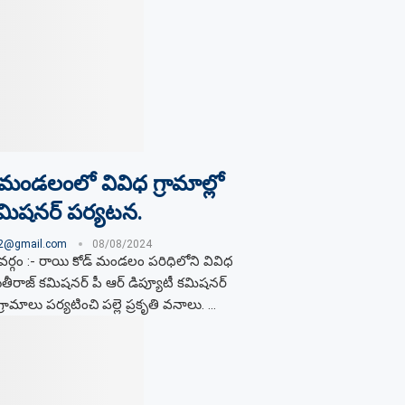
మండలంలో వివిధ గ్రామాల్లో
కమిషనర్ పర్యటన.
02@gmail.com
08/08/2024
్గం :- రాయి కోడ్ మండలం పరిధిలోని వివిధ
ీరాజ్ కమిషనర్ పీ ఆర్ డిప్యూటీ కమిషనర్
ామాలు పర్యటించి పల్లె ప్రకృతి వనాలు. …