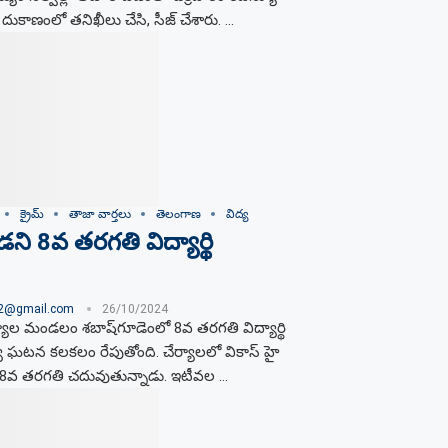
 దుకాణంలో తనిఖీలు చేసి, సీజ్​ చేశారు. …
క్రైమ్
తాజా వార్తలు
తెలంగాణ
విద్య
డ‌ని 8వ త‌ర‌గ‌తి విద్యార్థి
02@gmail.com
26/10/2024
చేర్యాల మండలం శబాష్‌గూడెంలో 8వ త‌ర‌గ‌తి విద్యార్థి
‌ట‌న క‌ల‌క‌లం రేపుతోంది. చేర్యాలలో వికాస్ హై
8వ త‌ర‌గ‌తి చ‌దువుతున్నాడు. ఇటీవ‌ల …