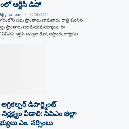
లో ఆర్టీసీ డిపో
02@gmail.com
20/08/2024
ంలోని పలు ప్రాంతాలు సోమవారం రాత్రి కురిసిన
 లోతట్టు ప్రాంతాలు జలమయమయ్యాయి. ఈ
 ఏపీఎస్ ఆర్టీసీ బస్సుల డిపో, బస్టాండ్, కార్మికుల
రికల్చర్ డిపార్ట్మెంట్
ర్లక్ష్యం వీడాలి: సిపిఎం జిల్లా
సభ్యులు ఎం. నర్సింలు