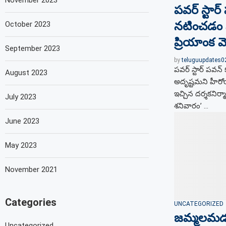
November 2023
పవర్ స్టార
నటించడం న
October 2023
ప్రియాంక 
September 2023
by
teluguupdates
పవర్ స్టార్ పవన
August 2023
అదృష్టమని హీరో
ఇచ్చిన దర్శకనిర
July 2023
శనివారం’ …
June 2023
May 2023
November 2021
Categories
UNCATEGORIZED
జమ్మలమడుగు
Uncategorized