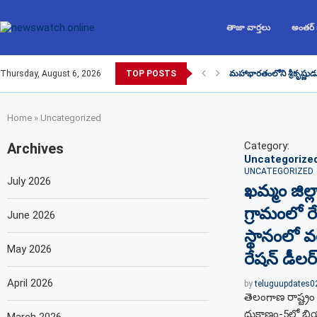
తాజా వార్తలు
అంతర్
Thursday, August 6, 2026
TOP POSTS
మహాభారతంలోని శ్రీకృష్ణుడ
Home
»
Uncategorized
Category:
Archives
Uncategorize
UNCATEGORIZED
July 2026
ఖమ్మం జిల్
గ్రామంలో ర
June 2026
స్థానంలో వ
May 2026
రేషన్ డీలర్
April 2026
by
teluguupdates
తెలంగాణ రాష్ట్రం
దుకాణం-5లో బియ్య