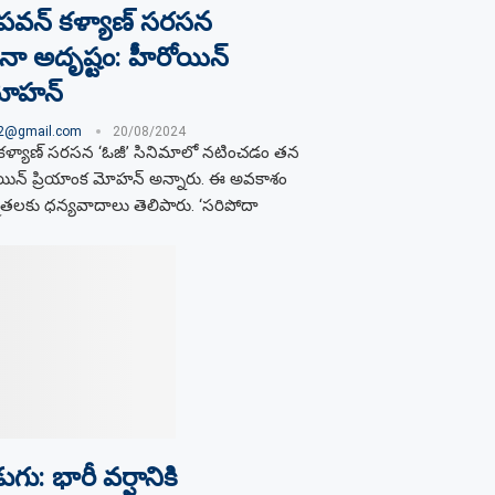
్ పవన్ కళ్యాణ్ సరసన
ా అదృష్టం: హీరోయిన్
మోహన్
02@gmail.com
20/08/2024
్ కళ్యాణ్ సరసన ‘ఓజీ’ సినిమాలో నటించడం తన
యిన్ ప్రియాంక మోహన్ అన్నారు. ఈ అవకాశం
్మాతలకు ధన్యవాదాలు తెలిపారు. ‘సరిపోదా
: భారీ వర్షానికి