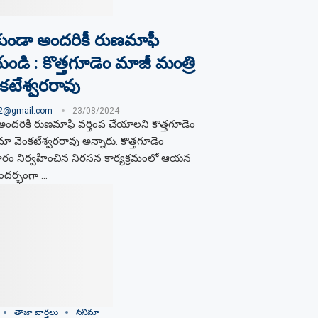
ేకుండా అందరికీ రుణమాఫీ
యండి : కొత్తగూడెం మాజీ మంత్రి
టేశ్వరరావు
02@gmail.com
23/08/2024
 అందరికీ రుణమాఫీ వర్తింప చేయాలని కొత్తగూడెం
ా వెంకటేశ్వరరావు అన్నారు. కొత్తగూడెం
ారం నిర్వహించిన నిరసన కార్యక్రమంలో ఆయన
సందర్భంగా …
తాజా వార్తలు
సినిమా