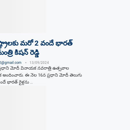
్ట్రాలకు మరో 2 వందే భారత్
మంత్రి కిషన్ రెడ్డి
02@gmail.com
13/09/2024
ప్రధాని మోదీ వినాయక నవరాత్రి ఉత్సవాల
 అందించారు. ఈ నెల 16న ప్రధాని మోదీ తెలుగు
త వందే భారత్ రైళ్లను …