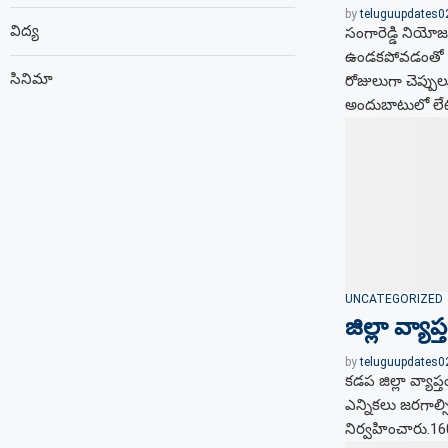
by
teluguupdates
విద్య
సంగారెడ్డి నియ
ఉండకపోవడంతో ర
సినిమా
రోజులుగా చెప్పుల
అందుబాటులో లే
UNCATEGORIZED
జిల్లా వ్యా
by
teluguupdates
కడప జిల్లా వ్యాప
ఎన్నికలు జరగాల్స
నిర్వహించారు.160