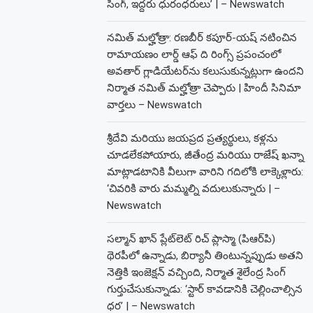
సింగ్, ఇద్దరు ధురంధరులు’ | – Newswatch
నమిత్ మల్హోత్రా: రణబీర్ కపూర్-యష్ నటించిన
రామాయణం లార్డ్ ఆఫ్ ది రింగ్స్ ప్రపంచంలో
అవతార్ గ్లాడియేటర్‌ను కలుసుకున్నట్లుగా ఉందని
నిర్మాత నమిత్ మల్హోత్రా చెప్పారు | హిందీ సినిమా
వార్తలు – Newswatch
శ్రీదేవి మరియు జయప్రద ప్రత్యర్థులు, కళ్లను
చూడలేకపోయారు, జీతేంద్ర మరియు రాజేష్ ఖన్నా
మాట్లాడటానికి వీలుగా వారిని గదిలోకి లాక్కెళ్లారు:
‘చివరికి వారు మమ్మల్ని వదులుకున్నారు | –
Newswatch
సల్మాన్ ఖాన్ ప్లేట్‌లెట్ రిచ్ ప్లాస్మా (పిఆర్‌పి)
థెరపీలో ఉన్నాడు, బిర్యానీ తింటున్నప్పుడు అతని
నెత్తికి ఇంజెక్షన్ వచ్చింది, నిర్మాత శైలేంద్ర సింగ్
గుర్తుచేసుకున్నాడు: ‘స్టార్ కావడానికి చెల్లించాల్సిన
ధర’ | – Newswatch