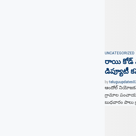
UNCATEGORIZED
రాయి కోడ్ 
డిప్యూటీ 
by
teluguupdates
ఆందోల్ నియోజకవర
గ్రామాల పంచాయత
బుధవారం పాలు గ్ర