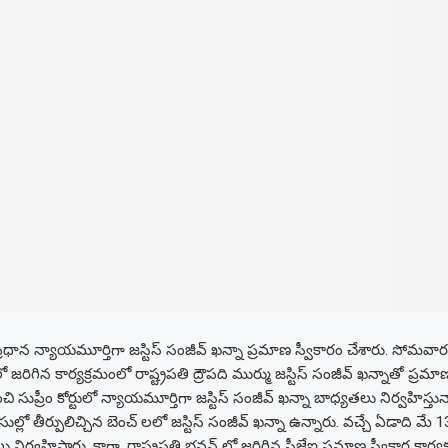
రధాన న్యాయమూర్తిగా జస్టిస్ సంజీవ్ ఖన్నా ప్రమాణ స్వీకారం చేశారు. సో
ో జరిగిన కార్యక్రమంలో రాష్ట్రపతి ద్రౌపది ముర్ము జస్టిస్ సంజీవ్ ఖన్నాతో ప్ర
సుప్రీం కోర్టులో న్యాయమూర్తిగా జస్టిస్ సంజీవ్ ఖన్నా బాధ్యతలు నిర్వహిస్తున్న
ుల్లో తీర్పులిచ్చిన బెంచ్ లలో జస్టిస్‌ సంజీవ్‌ ఖన్నా ఉన్నారు. వచ్చే ఏడాది
నిర్వహిస్తారు. కాగా, రాష్ట్రపతి భవన్ లో జరిగిన సీజేఐ ప్రమాణ స్వీకార కార్యక