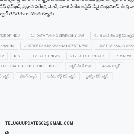
ప్ ధన్‌ఖడ్‌, ప్రధాని నరేంద్ర మోదీ, మాజీ సీజేఐ జస్టిస్ డీవై చంద్రచూడ్, కేంద్ర
ేఘ్వాల్‌ తదితరులు హాజరయ్యారు.
ICE OF INDIA
CJI OATH TAKING CEREMONY LIVE
CJI కి జగన్ లేఖ వల్లే చీఫ్ జస్టి
V KHANNA
JUSTICE SANJIV KHANNA LATEST NEWS
JUSTICE SANJIV KH
TV
RTV
RTV LATEST NEWS
RTV LATEST UPDATES
RTV NEWS
TAKES OATH AS 51ST CHIEF JUSTICE
జస్టిస్ దీపక్ మిశ్రా
తెలుగు న్యూస్
్ జస్టిస్
బ్రేకింగ్ న్యూస్
సుప్రీమ్ కోర్ట్ చీఫ్ జస్టిస్
హైకోర్టు చీఫ్ జస్టిస్
TELUGUUPDATES02@GMAIL.COM