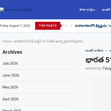
తాజా వార్తలు
అంతర్
Friday, August 7, 2026
TOP POSTS
మహాభారతంలోని శ్రీకృష్ణుడు, ‘
Home
»
భారత 51వ చీఫ్ జస్టిస్ గా సంజీవ్ ఖన్నా ప్రమాణస్వీకారం..
అంతర్ జాతీయ
ఆ
Archives
భారత 51వ
July 2026
written by
Telu
June 2026
May 2026
April 2026