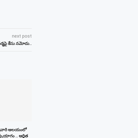
next post
ర్మపై కేసు నమోదు..
శ్రీవారి ఆలయంలో
పయాగం .. ఆర్జిత