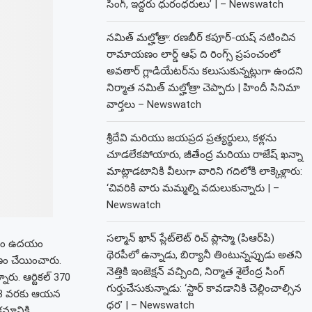
సింగ్, ఇద్దరు ధురంధరులు’ | – Newswatch
నమిత్ మల్హోత్రా: రణబీర్ కపూర్-యష్ నటించిన
రామాయణం లార్డ్ ఆఫ్ ది రింగ్స్ ప్రపంచంలో
అవతార్ గ్లాడియేటర్‌ను కలుసుకున్నట్లుగా ఉందని
నిర్మాత నమిత్ మల్హోత్రా చెప్పారు | హిందీ సినిమా
వార్తలు – Newswatch
శ్రీదేవి మరియు జయప్రద ప్రత్యర్థులు, కళ్లను
చూడలేకపోయారు, జీతేంద్ర మరియు రాజేష్ ఖన్నా
మాట్లాడటానికి వీలుగా వారిని గదిలోకి లాక్కెళ్లారు:
‘చివరికి వారు మమ్మల్ని వదులుకున్నారు | –
Newswatch
సల్మాన్ ఖాన్ ప్లేట్‌లెట్ రిచ్ ప్లాస్మా (పిఆర్‌పి)
మవారం ఉదయం
థెరపీలో ఉన్నాడు, బిర్యానీ తింటున్నప్పుడు అతని
మాణం చేయించారు.
నెత్తికి ఇంజెక్షన్ వచ్చింది, నిర్మాత శైలేంద్ర సింగ్
ారు. ఆర్టికల్ 370
గుర్తుచేసుకున్నాడు: ‘స్టార్ కావడానికి చెల్లించాల్సిన
 మే 13 వరకు ఆయన
ధర’ | – Newswatch
్రమానికి