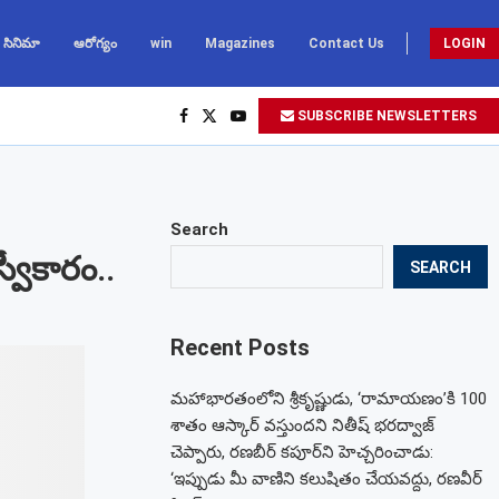
సినిమా
ఆరోగ్యం
win
Magazines
Contact Us
LOGIN
SUBSCRIBE NEWSLETTERS
Search
్వీకారం..
SEARCH
Recent Posts
మహాభారతంలోని శ్రీకృష్ణుడు, ‘రామాయణం’కి 100
శాతం ఆస్కార్ వస్తుందని నితీష్ భరద్వాజ్
చెప్పారు, రణబీర్ కపూర్‌ని హెచ్చరించాడు:
‘ఇప్పుడు మీ వాణిని కలుషితం చేయవద్దు, రణవీర్