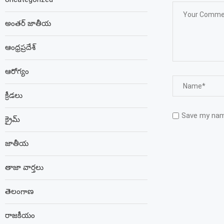
అంతర్ జాతీయ
ఆంధ్రప్రదేశ్
ఆరోగ్యం
క్రీడలు
Save my name
క్రైమ్
జాతీయ
తాజా వార్తలు
తెలంగాణ
రాజకీయం