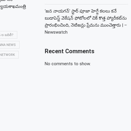
 న్యాయశాఖమంత్రి
‘జన నాయగన్’ స్టార్ పూజా హెగ్డే కలలు కనే
బుడాపెస్ట్ వెకేషన్ ఫోటోలలో చిక్ కొత్త హ్యారీకట్‌ను
ప్రారంభించింది, నెటిజన్లు ప్రేమను ముంచెత్తారు | –
Newswatch
స్ ల బదిలీ?
ANNA NEWS
Recent Comments
 NETWORK
No comments to show.