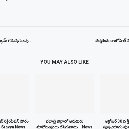
్కీమ్‌ గడువు పెంపు..
దర్శకుడు రాంగోపాల్ వ
YOU MAY ALSO LIKE
 రిక్రియేషన్ ఫోరం
భదాద్రి జిల్లాలో ఆరుగురు
అక్టోబర్ 30 న 
– Sravya News
మావోయిస్టులు లొంగుబాటు – News
పుష్పయాగం పుష్