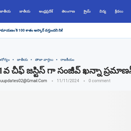
 జాతీయ
జాతీయ
ఆంధ్రప్రదేశ్
తెలంగాణ
క్రైమ్
విద్య
క్రీడలు
రామాయణం’కి 100 శాతం ఆస్కార్ వస్తుందని నితీష్ భరద్వాజ్ చెప్పారు, రణబీర్...
రోగ్యం
జాతీయ
తాజా వార్తలు
రాజకీయం
 చీఫ్ జస్టిస్ గా సంజీవ్ ఖన్నా ప్రమాణస
guupdates02@gmail.com
11/11/2024
0 comment