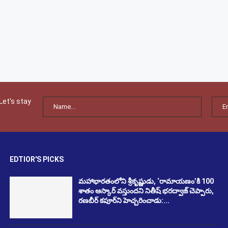
Let's stay
EDTIOR'S PICKS
మహాభారతంలోని శ్రీకృష్ణుడు, ‘రామాయణం’కి 100
శాతం ఆస్కార్ వస్తుందని నితీష్ భరద్వాజ్ చెప్పారు,
రణబీర్ కపూర్‌ని హెచ్చరించాడు:...