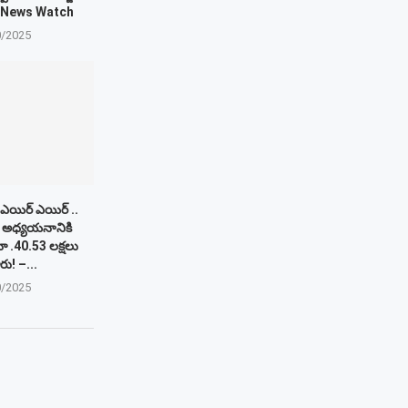
! – News Watch
0/2025
లో ఎయిర్‌ ఎయిర్‌ ..
 అధ్యయనానికి
 .40.53 లక్షలు
ు! –...
0/2025