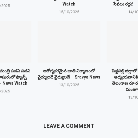
Watch
సేవలు ర‌ద్దు
/2025
15/10/2025
14/1
ంత్రి పదవి పదవి
ఆరోగ్యకరమైన జాతి నిర్మాణంలో
పెద్దపల్లి జిల్లా
ూపురంలో ఫ్యాన్స్
వైద్యులదే వైద్యులదే – Sravya News
అధ్యయనానికి
డ్ – News Watch
తెలంగాణ రూ రూ
13/10/2025
మంజూర
/2025
13/1
LEAVE A COMMENT