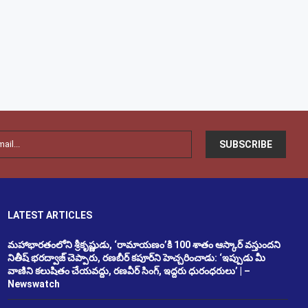
LATEST ARTICLES
మహాభారతంలోని శ్రీకృష్ణుడు, ‘రామాయణం’కి 100 శాతం ఆస్కార్ వస్తుందని
నితీష్ భరద్వాజ్ చెప్పారు, రణబీర్ కపూర్‌ని హెచ్చరించాడు: ‘ఇప్పుడు మీ
వాణిని కలుషితం చేయవద్దు, రణవీర్ సింగ్, ఇద్దరు ధురంధరులు’ | –
Newswatch