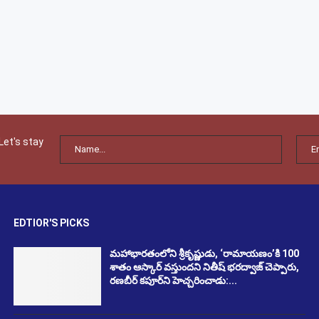
Let's stay
EDTIOR'S PICKS
మహాభారతంలోని శ్రీకృష్ణుడు, ‘రామాయణం’కి 100
శాతం ఆస్కార్ వస్తుందని నితీష్ భరద్వాజ్ చెప్పారు,
రణబీర్ కపూర్‌ని హెచ్చరించాడు:...