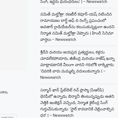
సింగ్, ఇద్దరు ధురంధరులు’ | – Newswatch
నమిత్ మల్హోత్రా: రణబీర్ కపూర్-యష్ నటించిన
రామాయణం లార్డ్ ఆఫ్ ది రింగ్స్ ప్రపంచంలో
అవతార్ గ్లాడియేటర్‌ను కలుసుకున్నట్లుగా ఉందని
నిర్మాత నమిత్ మల్హోత్రా చెప్పారు | హిందీ సినిమా
వార్తలు – Newswatch
శ్రీదేవి మరియు జయప్రద ప్రత్యర్థులు, కళ్లను
చూడలేకపోయారు, జీతేంద్ర మరియు రాజేష్ ఖన్నా
మాట్లాడటానికి వీలుగా వారిని గదిలోకి లాక్కెళ్లారు:
‘చివరికి వారు మమ్మల్ని వదులుకున్నారు | –
Newswatch
సల్మాన్ ఖాన్ ప్లేట్‌లెట్ రిచ్ ప్లాస్మా (పిఆర్‌పి)
ములు,
థెరపీలో ఉన్నాడు, బిర్యానీ తింటున్నప్పుడు అతని
నెత్తికి ఇంజెక్షన్ వచ్చింది, నిర్మాత శైలేంద్ర సింగ్
గుర్తుచేసుకున్నాడు: ‘స్టార్ కావడానికి చెల్లించాల్సిన
ధర’ | – Newswatch
 వాతావరణ