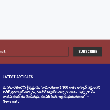
LATEST ARTICLES
మహాభారతంలోని శ్రీకృష్ణుడు, ‘రామాయణం’కి 100 శాతం ఆస్కార్ వస్తుందని
నితీష్ భరద్వాజ్ చెప్పారు, రణబీర్ కపూర్‌ని హెచ్చరించాడు: ‘ఇప్పుడు మీ
వాణిని కలుషితం చేయవద్దు, రణవీర్ సింగ్, ఇద్దరు ధురంధరులు’ | –
Newswatch