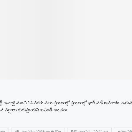
ట్. ఇవాళ్టి నుంచి 14 వరకు పలు ప్రాంతాల్లో ప్రాంతాల్లో భారీ పడే అవకాశం. ఉరు
న వర్షాలు కురుస్తాయని ఐఎండీ అంచనా.
షాలు
AP వాతావరణ నవీకరణలు ఈ రోజు
IMD వాతావరణ నవీకరణలు
అమరావతి