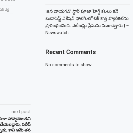
ీకి వర్ష
‘జన నాయగన్’ స్టార్ పూజా హెగ్డే కలలు కనే
బుడాపెస్ట్ వెకేషన్ ఫోటోలలో చిక్ కొత్త హ్యారీకట్‌ను
ప్రారంభించింది, నెటిజన్లు ప్రేమను ముంచెత్తారు | –
Newswatch
Recent Comments
No comments to show.
next post
ిళా హాస్యనటుడిని
చేయబడ్డారు, దిలీప్
్చాడు, కాని ఆమె తన