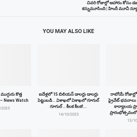
చివరి రోజుల్లో ఆహారం కోసం డబ
కన్నుమూసింది | హిందీ మూవీ న
YOU MAY ALSO LIKE
 ముగ్గురు కొత్త
ఐదేళ్లలో 15 బిలియన్ డాలర్లు డాలర్లు
రాబోయే రోజుల్లో 
 – News Watch
పెట్టుబడి .. విశాఖలో విశాఖలో గూగుల్
ప్రైవేట్ భవనాలు వ
గూగుల్ .. కీలక కీలక!...
కార్యాలయ ప్
/2025
ప్రారంభోత్సవంలో
14/10/2025
13/1