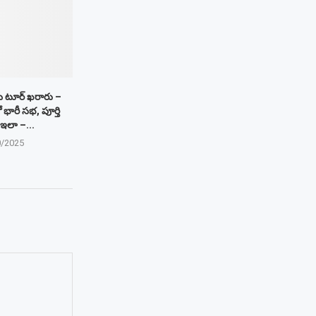
పీ టూర్ ఖరారు –
ో భారీ సభ, పూర్తి
‌ ఇలా –...
0/2025