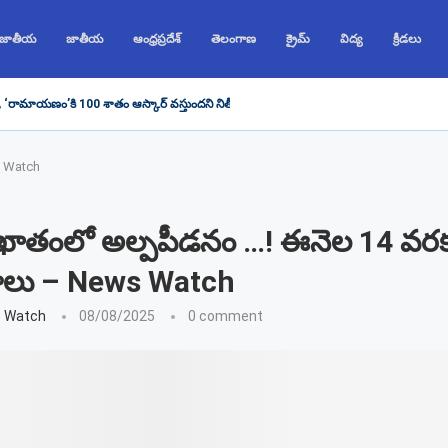
 జాతీయ
జాతీయ
ఆంధ్రప్రదేశ్
తెలంగాణ
క్రైమ్
విద్య
క్రీడలు
, ‘రామాయణం’కి 100 శాతం ఆస్కార్ వస్తుందని నితీష్ భరద్వాజ్ చెప్పారు, రణబీర్...
s Watch
ాతంలో అల్పపీడనం …! ఈనెల 14 వరక
్షాలు – News Watch
 Watch
08/08/2025
0 comment