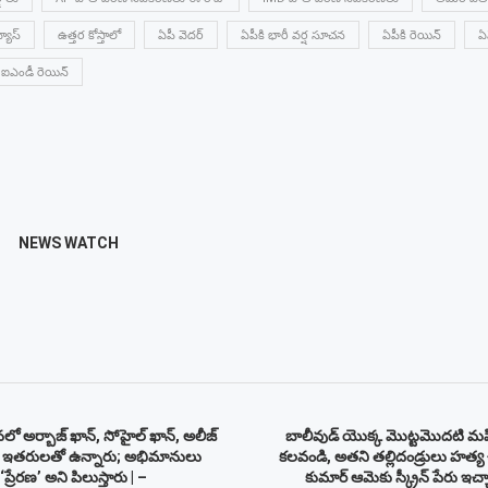
యూస్
ఉత్తర కోస్తాలో
ఏపీ వెదర్
ఏపీకి భారీ వర్ష సూచన
ఏపీకి రెయిన్
ఏప
ఐఎండీ రెయిన్
NEWS WATCH
నలో అర్బాజ్ ఖాన్, సోహైల్ ఖాన్, అలీజ్
బాలీవుడ్ యొక్క మొట్టమొదటి మహ
యు ఇతరులతో ఉన్నారు; అభిమానులు
కలవండి, అతని తల్లిదండ్రులు హత్య 
్రేరణ’ అని పిలుస్తారు | –
కుమార్ ఆమెకు స్క్రీన్ పేరు ఇచ