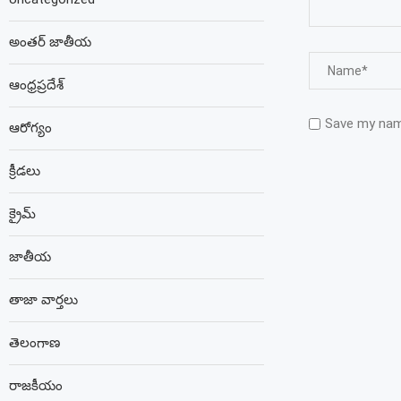
అంతర్ జాతీయ
ఆంధ్రప్రదేశ్
Save my name
ఆరోగ్యం
క్రీడలు
క్రైమ్
జాతీయ
తాజా వార్తలు
తెలంగాణ
రాజకీయం