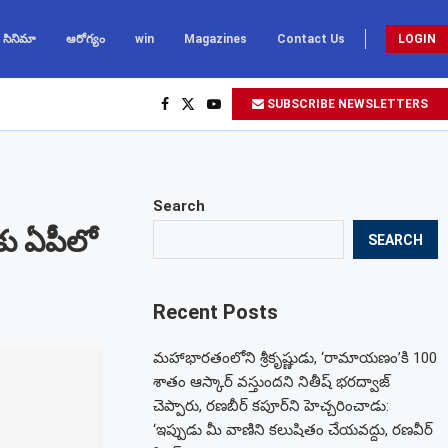
సినిమా
ఆరోగ్యం
win
Magazines
Contact Us
LOGIN
SUBSCRIBE NEWSLETTERS
Search
ు ఏపీలో
SEARCH
Recent Posts
మహాభారతంలోని శ్రీకృష్ణుడు, ‘రామాయణం’కి 100
శాతం ఆస్కార్ వస్తుందని నితీష్ భరద్వాజ్
చెప్పారు, రణబీర్ కపూర్‌ని హెచ్చరించాడు:
‘ఇప్పుడు మీ వాణిని కలుషితం చేయవద్దు, రణవీర్