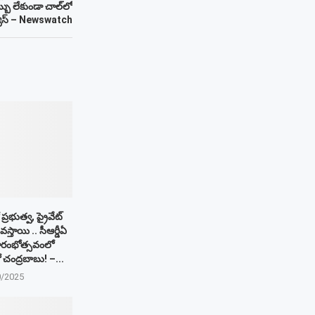
్బు లేకుండా చాల్‌లో
్యూస్ – Newswatch
ప్రభుత్వ, ప్రైవేట్
స్తాయి .. సీఆర్డీఏ
రారంభోత్సవంలో
 చంద్రబాబు! –...
0/2025