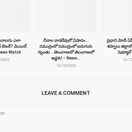
వనాలను ఎలా
చీరాల వాడరేవులో విషాదం ..
ప్రధాని మోదీ ఏ
్ బెటర్? మెయిల్
సముద్రంలో సముద్రంలో ఐదుగురు
కర్నూలు జిల్లాల
News Watch
గల్లంతు .. తెలంగాణలో తెలంగాణలో
షెడ్యూల్
ఇద్దరు! – News...
/2025
12/1
12/10/2025
LEAVE A COMMENT