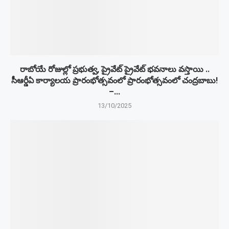
రాబోయే రోజుల్లో ప్రభుత్వ, ప్రైవేట్ ప్రైవేట్ భవనాలు వస్తాయి ..
సీఆర్డీఏ కార్యాలయ ప్రారంభోత్సవంలో ప్రారంభోత్సవంలో చంద్రబాబు!
–...
13/10/2025