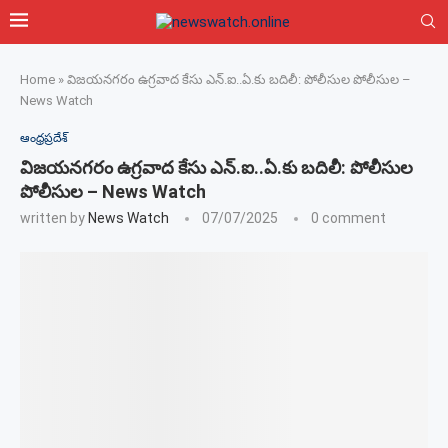
Home
»
విజయనగరం ఉగ్రవాద కేసు ఎన్.ఐ..ఏ.కు బదిలీ: పోలీసుల పోలీసుల –
News Watch
ఆంధ్రప్రదేశ్
విజయనగరం ఉగ్రవాద కేసు ఎన్.ఐ..ఏ.కు బదిలీ: పోలీసుల
పోలీసుల – News Watch
written by
News Watch
07/07/2025
0 comment