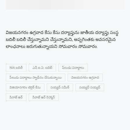
విజయనగరం ఉగ్రవాద కేసు కేసు దర్యాప్తును జాతీయ దర్యాప్తు సంస్థ
బదిలీ బదిలీ చేస్తున్నామని చేస్తున్నామని, అప్పగింతకు అవసరమైన
లాంఛనాలు జరుగుతున్నాయని సోమవారం సోమవారం.
NIA బదిలీ
ఎన్.ఐ.ఏ. బదిలీ
పేలుడు పదార్థాలు
పేలుడు పదార్థాలు స్వాధీనం చేసుకున్నాయి
విజయనగరం ఉగ్రవాద
విజియానగరం టెర్రర్ కేసు
సయ్యద్ సమీర్
సయ్యద్ సయ్యద్
సిరాజ్ ఉర్
సిరాజ్ ఉర్ రెహ్మాన్