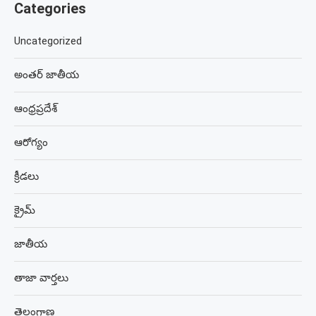
Categories
Uncategorized
అంతర్ జాతీయ
ఆంధ్రప్రదేశ్
ఆరోగ్యం
క్రీడలు
క్రైమ్
జాతీయ
తాజా వార్తలు
తెలంగాణ