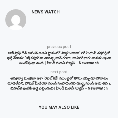
NEWS WATCH
previous post
జాకీ ష్రాఫ్ దేవ్ ఆనంద్ అతని స్థానంలో ‘స్వామి దాదా’ లో మిథున్ చక్రవర్తితో
భర్తీ చేశాడు: ‘శక్తి కపూర్ కా చామ్చా బాన్ గయా, దానిలో భాగం కావడం ఇంకా
సంతోషంగా ఉంది’ | హిందీ మూవీ న్యూస్ – Newswatch
next post
అపూర్వా ముఖిజా అకా ‘రెబెల్ కిడ్’ ముంబైలో తాను ఎప్పుడూ పోరాటం
చూడలేదని, సోషల్ మీడియా నుండి సంపాదించిన డబ్బు నుండి ఆమె తన 2
బిహెచ్‌కె ఇంటికి అద్దె చెల్లించింది | హిందీ మూవీ న్యూస్ – Newswatch
YOU MAY ALSO LIKE