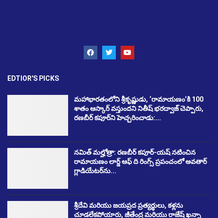
EDTIOR'S PICKS
మహాభారతంలోని శ్రీకృష్ణుడు, ‘రామాయణం’కి 100
శాతం ఆస్కార్ వస్తుందని నితీష్ భరద్వాజ్ చెప్పారు,
రణబీర్ కపూర్‌ని హెచ్చరించాడు:...
నమిత్ మల్హోత్రా: రణబీర్ కపూర్-యష్ నటించిన
రామాయణం లార్డ్ ఆఫ్ ది రింగ్స్ ప్రపంచంలో అవతార్
గ్లాడియేటర్‌ను...
శ్రీదేవి మరియు జయప్రద ప్రత్యర్థులు, కళ్లను
చూడలేకపోయారు, జీతేంద్ర మరియు రాజేష్ ఖన్నా