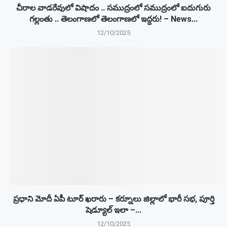
చీరాల వాడరేవులో విషాదం .. సముద్రంలో సముద్రంలో ఐదుగురు
గల్లంతు .. తెలంగాణలో తెలంగాణలో ఇద్దరు! – News...
12/10/2025
ప్రధాని మోదీ ఏపీ టూర్ ఖరారు – కర్నూలు జిల్లాలో భారీ సభ, పూర్తి
షెడ్యూల్‌ ఇలా –...
12/10/2025