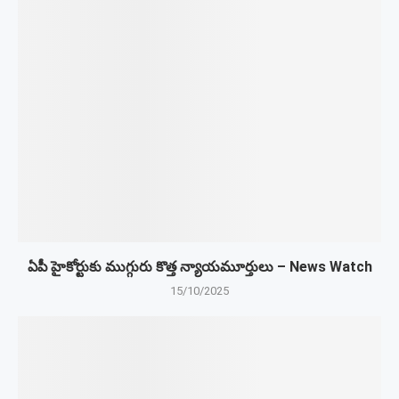
ఏపీ హైకోర్టుకు ముగ్గురు కొత్త న్యాయమూర్తులు – News Watch
15/10/2025