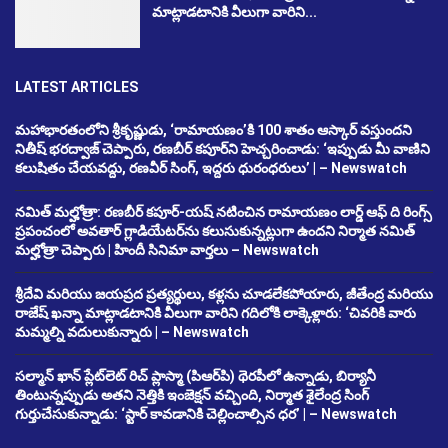
మాట్లాడటానికి వీలుగా వారిని...
LATEST ARTICLES
మహాభారతంలోని శ్రీకృష్ణుడు, ‘రామాయణం’కి 100 శాతం ఆస్కార్ వస్తుందని
నితీష్ భరద్వాజ్ చెప్పారు, రణబీర్ కపూర్‌ని హెచ్చరించాడు: ‘ఇప్పుడు మీ వాణిని
కలుషితం చేయవద్దు, రణవీర్ సింగ్, ఇద్దరు ధురంధరులు’ | – Newswatch
నమిత్ మల్హోత్రా: రణబీర్ కపూర్-యష్ నటించిన రామాయణం లార్డ్ ఆఫ్ ది రింగ్స్
ప్రపంచంలో అవతార్ గ్లాడియేటర్‌ను కలుసుకున్నట్లుగా ఉందని నిర్మాత నమిత్
మల్హోత్రా చెప్పారు | హిందీ సినిమా వార్తలు – Newswatch
శ్రీదేవి మరియు జయప్రద ప్రత్యర్థులు, కళ్లను చూడలేకపోయారు, జీతేంద్ర మరియు
రాజేష్ ఖన్నా మాట్లాడటానికి వీలుగా వారిని గదిలోకి లాక్కెళ్లారు: ‘చివరికి వారు
మమ్మల్ని వదులుకున్నారు | – Newswatch
సల్మాన్ ఖాన్ ప్లేట్‌లెట్ రిచ్ ప్లాస్మా (పిఆర్‌పి) థెరపీలో ఉన్నాడు, బిర్యానీ
తింటున్నప్పుడు అతని నెత్తికి ఇంజెక్షన్ వచ్చింది, నిర్మాత శైలేంద్ర సింగ్
గుర్తుచేసుకున్నాడు: ‘స్టార్ కావడానికి చెల్లించాల్సిన ధర’ | – Newswatch