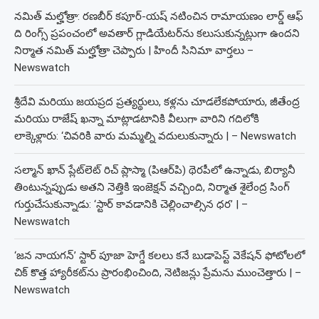
నమిత్ మల్హోత్రా: రణబీర్ కపూర్-యష్ నటించిన రామాయణం లార్డ్ ఆఫ్
ది రింగ్స్ ప్రపంచంలో అవతార్ గ్లాడియేటర్‌ను కలుసుకున్నట్లుగా ఉందని
నిర్మాత నమిత్ మల్హోత్రా చెప్పారు | హిందీ సినిమా వార్తలు –
Newswatch
శ్రీదేవి మరియు జయప్రద ప్రత్యర్థులు, కళ్లను చూడలేకపోయారు, జీతేంద్ర
మరియు రాజేష్ ఖన్నా మాట్లాడటానికి వీలుగా వారిని గదిలోకి
లాక్కెళ్లారు: ‘చివరికి వారు మమ్మల్ని వదులుకున్నారు | – Newswatch
సల్మాన్ ఖాన్ ప్లేట్‌లెట్ రిచ్ ప్లాస్మా (పిఆర్‌పి) థెరపీలో ఉన్నాడు, బిర్యానీ
తింటున్నప్పుడు అతని నెత్తికి ఇంజెక్షన్ వచ్చింది, నిర్మాత శైలేంద్ర సింగ్
గుర్తుచేసుకున్నాడు: ‘స్టార్ కావడానికి చెల్లించాల్సిన ధర’ | –
Newswatch
‘జన నాయగన్’ స్టార్ పూజా హెగ్డే కలలు కనే బుడాపెస్ట్ వెకేషన్ ఫోటోలలో
చిక్ కొత్త హ్యారీకట్‌ను ప్రారంభించింది, నెటిజన్లు ప్రేమను ముంచెత్తారు | –
Newswatch