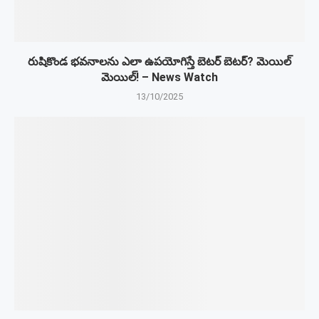
రుషికొండ భవనాలను ఎలా ఉపయోగిస్తే బెటర్ బెటర్? మెయిల్
మెయిల్! – News Watch
13/10/2025