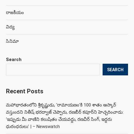
రాజకీయం
విద్య
సినిమా
Search
SEARCH
Recent Posts
మహాభారతంలోని శ్రీకృష్ణుడు, ‘రామాయణం’కి 100 శాతం ఆస్కార్
వస్తుందని నితీష్ భరద్వాజ్ చెప్పారు, రణబీర్ కపూర్‌ని హెచ్చరించాడు:
‘ఇప్పుడు మీ వాణిని కలుషితం చేయవద్దు, రణవీర్ సింగ్, ఇద్దరు
ధురంధరులు’ | – Newswatch