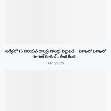
ఐదేళ్లలో 15 బిలియన్ డాలర్లు డాలర్లు పెట్టుబడి .. విశాఖలో విశాఖలో
గూగుల్ గూగుల్ .. కీలక కీలక!...
14/10/2025