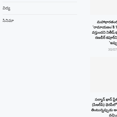
విద్య
సినిమా
మహాభారతంలోని 
‘రామాయణం’కి 10
వస్తుందని నితీష్ 
రణబీర్ కపూర్‌న
‘ఇప్ప
30/07
సల్మాన్ ఖాన్ ప్లేట్
(పిఆర్‌పి) థెరపీలో
తింటున్నప్పుడు అతని
వచ్చిం