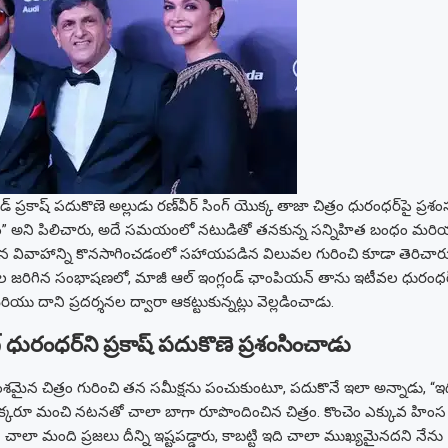
ండ్ ప్రకాష్ పదుకొణె అల్లుడు రణ్‌వీర్ సింగ్ యొక్క తాజా చిత్రం ధురంధర్‌పై ప్రశ
ిత్రం” అని పిలిచారు, అదే సమయంలో నటుడితో తనకున్న సన్నిహిత బంధం మరియ
తన వివాహాన్ని కొనసాగించడంలో సహాయపడిన విలువల గురించి కూడా తెరిచారు
 ఇటీవల జరిగిన సంభాషణలో, మాజీ ఆల్ ఇంగ్లండ్ ఛాంపియన్ తాను ఇటీవల ధురంధర
యు దాని ప్రదర్శనల ద్వారా ఆకట్టుకున్నట్లు వెల్లడించాడు.
్ ధురంధర్‌ని ప్రకాష్ పదుకొణె ప్రశంసించాడు
మైన చిత్రం గురించి తన సమీక్షను పంచుకుంటూ, పదుకొనే ఇలా అన్నాడు, “ఇద
తి ఒక్కరూ మంచి నటనతో చాలా బాగా రూపొందించిన చిత్రం. కొంచెం ఎక్కువ హి
చాలా మంది ప్రజలు దీన్ని ఇష్టపడ్డారు, కాబట్టి ఇది చాలా ముఖ్యమైనదని నేను