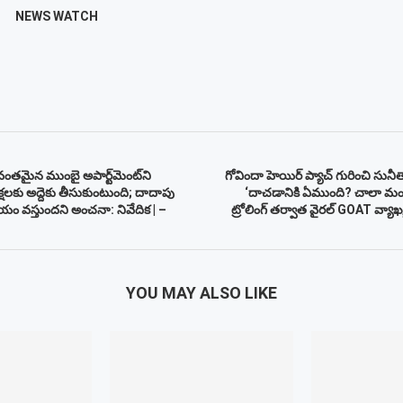
NEWS WATCH
ంతమైన ముంబై అపార్ట్‌మెంట్‌ని
గోవిందా హెయిర్ ప్యాచ్ గురించి సు
్షలకు అద్దెకు తీసుకుంటుంది; దాదాపు
‘దాచడానికి ఏముంది? చాలా మంది
యం వస్తుందని అంచనా: నివేదిక | –
ట్రోలింగ్ తర్వాత వైరల్ GOAT వ్యాఖ్య
YOU MAY ALSO LIKE