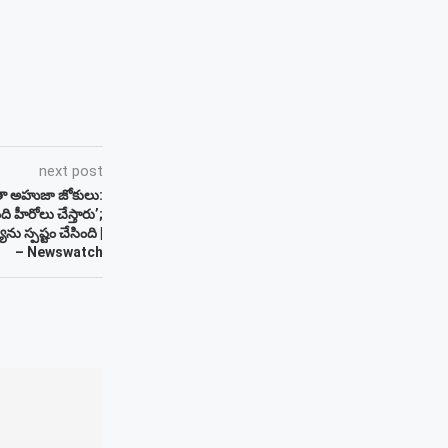
next post
నీతా అహుజా జోకులు:
 హీరోలు చేస్తారు’;
ను స్పష్టం చేసింది |
– Newswatch