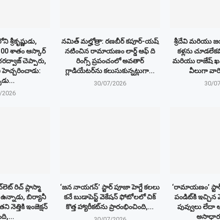
శ్రీకృష్ణుడు,
నమిత్ మల్హోత్రా: రణబీర్ కపూర్-యష్
శ్రీదేవి మరియు జయ
0 శాతం ఆస్కార్
నటించిన రామాయణం లార్డ్ ఆఫ్ ది
కళ్లను చూడలేకప
భరద్వాజ్ చెప్పారు,
రింగ్స్ ప్రపంచంలో అవతార్
మరియు రాజేష్ ఖన
ి హెచ్చరించాడు:
గ్లాడియేటర్‌ను కలుసుకున్నట్లుగా...
వీలుగా వారి
ుడు...
30/07/2026
30/0
/2026
‌లెట్ రిచ్ ప్లాస్మా
‘జన నాయగన్’ స్టార్ పూజా హెగ్డే కలలు
‘రామాయణం’ స్టార
 ఉన్నాడు, బిర్యానీ
కనే బుడాపెస్ట్ వెకేషన్ ఫోటోలలో చిక్
పండిట్‌కి ఇచ్చ
 నెత్తికి ఇంజెక్షన్
కొత్త హ్యారీకట్‌ను ప్రారంభించింది,...
పువ్వులు లేదా
ది,...
అసాధార
30/07/2026