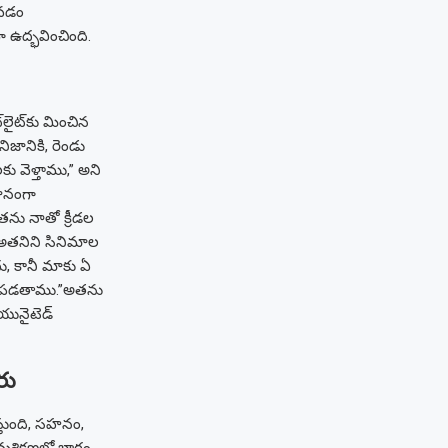
ోవడం
ా ఉద్భవించింది.
లైట్‌కు మించిన
ానికి, రెండు
 వెళ్తాము,” అని
ానంగా
ను నాతో క్రీడల
 అతనిని సినిమాల
, కానీ మాకు ఏ
్టపడతాము.”
అతను
యునైటెడ్
రు
స్తుంది, సహనం,