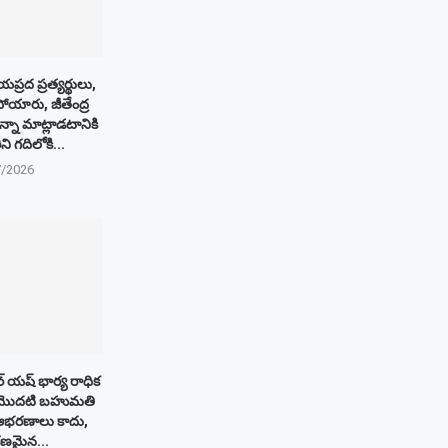
ప్రద ప్రత్యర్థులు,
ోయారు, జీతేంద్ర
్నా మాట్లాడటానికి
ని గదిలోకి...
7/2026
్ యష్ భార్య రాధిక
ిన మొదటి బహుమతి
 ఆభరణాలు కాదు,
ణమైన...