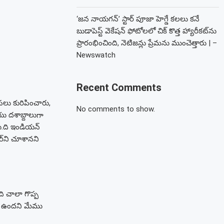
‘జన నాయగన్’ స్టార్ పూజా హెగ్డే కలలు కనే
బుడాపెస్ట్ వెకేషన్ ఫోటోలలో చిక్ కొత్త హ్యారీకట్‌ను
ప్రారంభించింది, నెటిజన్లు ప్రేమను ముంచెత్తారు | –
Newswatch
Recent Comments
ంసలు కురిపించారు,
No comments to show.
ు దశాబ్దాలుగా
.
ది ఇండియన్
్‌ని చూశానని
ి చాలా గొప్ప
ంస ఉందని మేము