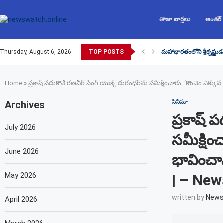
తాజా వార్తలు
అంతర్
Thursday, August 6, 2026
TOP POSTS
మహాభారతంలోని శ్రీకృష్ణుడ
Home
»
ప్రకాష్ పదుకొనే రణవీర్ సింగ్ యొక్క ధురంధర్‌ను సమీక్షించారు: ‘కొంచెం ఎ
సినిమా
Archives
ప్రకాష్ 
July 2026
సమీక్షి
June 2026
భావించా
May 2026
| – Ne
written by
News
April 2026