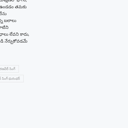
శిక్షణలో భాగం,
‌లో ఉండడం తమకు
ేను
్ని బలాలు
ాటిని
ాలు లేవని కాదు,
ి నేర్చుకోవడమే
రణవీర్ సింగ్
్ సింగ్ ధురంధర్