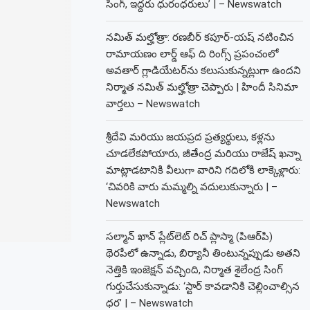
సింగ్, ఇద్దరు ధురంధరులు’ | – Newswatch
నమిత్ మల్హోత్రా: రణబీర్ కపూర్-యష్ నటించిన
రామాయణం లార్డ్ ఆఫ్ ది రింగ్స్ ప్రపంచంలో
అవతార్ గ్లాడియేటర్‌ను కలుసుకున్నట్లుగా ఉందని
నిర్మాత నమిత్ మల్హోత్రా చెప్పారు | హిందీ సినిమా
వార్తలు – Newswatch
శ్రీదేవి మరియు జయప్రద ప్రత్యర్థులు, కళ్లను
చూడలేకపోయారు, జీతేంద్ర మరియు రాజేష్ ఖన్నా
మాట్లాడటానికి వీలుగా వారిని గదిలోకి లాక్కెళ్లారు:
‘చివరికి వారు మమ్మల్ని వదులుకున్నారు | –
Newswatch
సల్మాన్ ఖాన్ ప్లేట్‌లెట్ రిచ్ ప్లాస్మా (పిఆర్‌పి)
థెరపీలో ఉన్నాడు, బిర్యానీ తింటున్నప్పుడు అతని
నెత్తికి ఇంజెక్షన్ వచ్చింది, నిర్మాత శైలేంద్ర సింగ్
గుర్తుచేసుకున్నాడు: ‘స్టార్ కావడానికి చెల్లించాల్సిన
ధర’ | – Newswatch