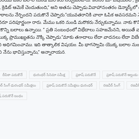
రియు ఒకరి బలాల నుండి మరొకరు నేర్చుకుంటారు.
“కనీసం మా విషయంలో, క్రమ
 క్రెడిట్ ఆమెకే చెందుతుంది,” అని అతను చెప్పాడు.
వివాహానంతరం డెన్మార్క్
ఠాలను నేర్పిందని పదుకొనే చెప్పారు.
“యువతరానికి చాలా ఓపిక అవసరమని న
ఎవరూ పరిపూర్ణంగా రారు. మేము ఒకరి నుండి మరొకరు నేర్చుకున్నాము. నాకు కొన
కొన్ని బలాలు ఉన్నాయి. ”
ప్రతి సంబంధంలో విభేదాలు సహజమేనని, అయితే వ
క ప్రాముఖ్యతను నొక్కి చెప్పాడు.
“మాకు తగాదాలు లేదా వాదనలు లేదా విబేధ
ని అధిగమించాము. ఇది తాత్కాలిక విషయం. మీ భాగస్వామి యొక్క బలాల నుండ
 నేను భావిస్తున్నాను,” అన్నారాయన.
దీపికా పదుకొనే
ధురంధర్ సినిమా సమీక్ష
ప్రకాష్ పదుకొనే
ప్రకాష్ పదుకొనే అల్లుడు 
ీర్ సింగ్ ధురంధర్ సమీక్షలు
ప్రకాష్ పదుకొనే సమీక్షలు ధురంధర్
రణవీర్ సింగ్
రణవీర
కాష్ పదుకొనే బంధం