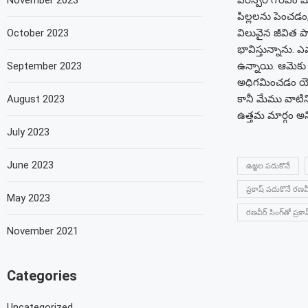
November 2023
పరస్పర గౌరవం మ
పిల్లలను పెంచడం,
October 2023
విలువైన జీవిత పా
భావిస్తున్నాను. 
September 2023
ఉన్నాయి. ఆమెకు 
అధిగమించడం యొక్
August 2023
కానీ మేము వాటి
ఉత్తమ మార్గం అని
July 2023
June 2023
ఉజ్జల పదుకొనే
ప్రకాష్ పదుకొనే రణవ
May 2023
రణవీర్ సింగ్‌తో ప్ర
November 2021
Categories
Uncategorized