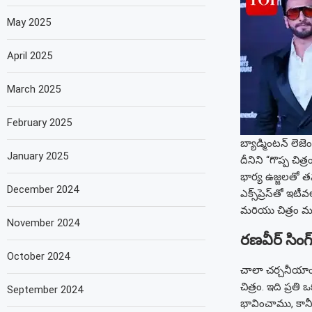
May 2025
April 2025
March 2025
February 2025
బ్యాడ్మింటన్ లెజె
January 2025
దీనిని “గొప్ప చ
భార్య ఉజ్జలతో 
December 2024
ఎక్స్‌ప్రెస్‌తో
మరియు చిత్రం మరి
November 2024
రణవీర్ సింగ
October 2024
చాలా చర్చనీయాంశ
చిత్రం. ఇది ప్ర
September 2024
భావించాము, కానీ 