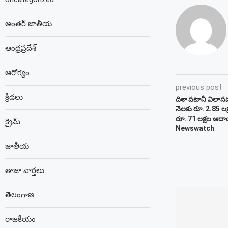
అంతర్ జాతీయ
ఆంధ్రప్రదేశ్
ఆరోగ్యం
previous post
క్రీడలు
దిశా పటానీ విలాసవ
నెలకు రూ. 2.85 లక
రూ. 71 లక్షల ఆదా
క్రైమ్
Newswatch
జాతీయ
తాజా వార్తలు
తెలంగాణ
రాజకీయం