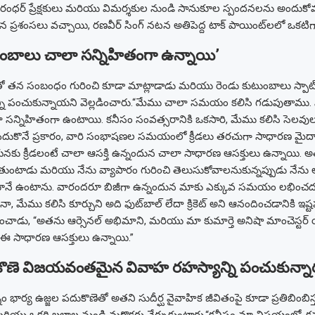
రంధర్ ప్రేక్షకులు మరియు విమర్శకుల నుండి సానుకూల స్పందనలను అందుక
ున ప్రశంసలు వచ్చాయి, రణవీర్ సింగ్ నటన అతిపెద్ద టాక్ పాయింట్‌లలో ఒకటిగ
ుంబాలు చాలా సన్నిహితంగా ఉన్నాయి’
్‌తో తన సంబంధం గురించి కూడా మాట్లాడాడు మరియు రెండు కుటుంబాలు స్పాట్‌
ని పంచుకున్నాయని వెల్లడించారు.
“మేము చాలా సమయం కలిసి గడుపుతాము. నిజ
సన్నిహితంగా ఉంటాయి. కనీసం సంవత్సరానికి ఒకసారి, మేము కలిసి సెలవులకు
దుకొనే ప్రకారం, వారి సంభాషణల సమయంలో క్రీడలు తరచుగా సాధారణ మైద
కు క్రీడలంటే చాలా ఆసక్తి ఉన్నందున చాలా సాధారణ ఆసక్తులు ఉన్నాయి. అత
ుతుంటాడు మరియు నేను వ్యాపారం గురించి తెలుసుకోవాలనుకున్నప్పుడు నేను
ూనే ఉంటాను. వారందరూ బిజీగా ఉన్నందున మాకు ఎక్కువ సమయం లభించదు
, మేము కలిసి కూర్చుని అది ఫుట్‌బాల్ లేదా క్రికెట్ అని ఆనందించడానికి ఇష
ించాడు, “అతను ఆర్సెనల్ అభిమాని, మరియు మా కుమార్తె అనిషా మాంచెస్టర్ 
ి ఈ సాధారణ ఆసక్తులు ఉన్నాయి.”
ుకొణె విజయవంతమైన వివాహ రహస్యాన్ని పంచుకున్నా
్నం భార్య ఉజ్జల పదుకొణెతో అతని సుదీర్ఘ వైవాహిక జీవితంపై కూడా ప్రతిబింబి