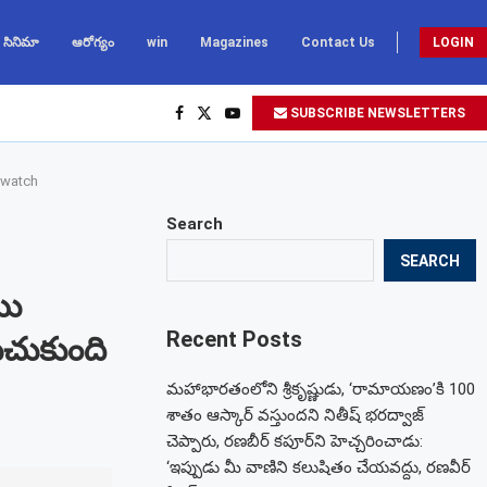
సినిమా
ఆరోగ్యం
win
Magazines
Contact Us
LOGIN
SUBSCRIBE NEWSLETTERS
wswatch
Search
SEARCH
ము
Recent Posts
ుచుకుంది
మహాభారతంలోని శ్రీకృష్ణుడు, ‘రామాయణం’కి 100
శాతం ఆస్కార్ వస్తుందని నితీష్ భరద్వాజ్
చెప్పారు, రణబీర్ కపూర్‌ని హెచ్చరించాడు:
‘ఇప్పుడు మీ వాణిని కలుషితం చేయవద్దు, రణవీర్