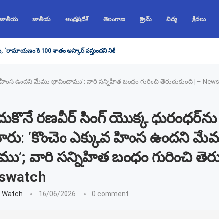
 జాతీయ
జాతీయ
ఆంధ్రప్రదేశ్
తెలంగాణ
క్రైమ్
విద్య
క్రీడలు
ు, ‘రామాయణం’కి 100 శాతం ఆస్కార్ వస్తుందని నితీష్ భరద్వాజ్ చెప్పారు, రణబీర్...
క్కువ హింస ఉందని మేము భావించాము’; వారి సన్నిహిత బంధం గురించి తెరుచుకుంది | – Ne
పదుకొనే రణవీర్ సింగ్ యొక్క ధురంధర్‌ను
ంచారు: ‘కొంచెం ఎక్కువ హింస ఉందని మే
ము’; వారి సన్నిహిత బంధం గురించి తెర
wswatch
 Watch
16/06/2026
0 comment