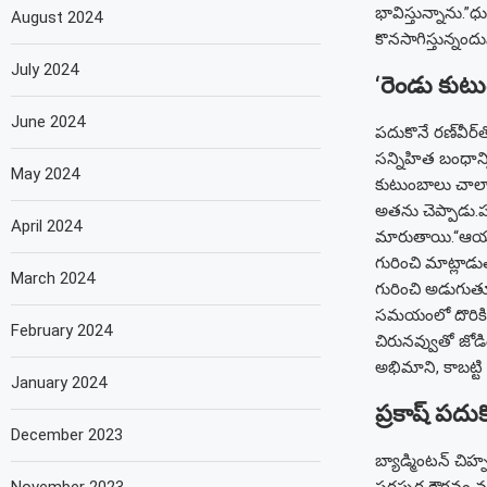
భావిస్తున్నాను.”
ధు
August 2024
కొనసాగిస్తున్నంద
July 2024
‘రెండు కుట
June 2024
పదుకొనే రణ్‌వీర
సన్నిహిత బంధాన్
May 2024
కుటుంబాలు చాలా 
అతను చెప్పాడు.
ప
April 2024
మారుతాయి.
“ఆయన
గురించి మాట్లాడ
March 2024
గురించి అడుగుత
సమయంలో దొరికినా
February 2024
చిరునవ్వుతో జోడ
అభిమాని, కాబట్ట
January 2024
ప్రకాష్ పద
December 2023
బ్యాడ్మింటన్ చిహ