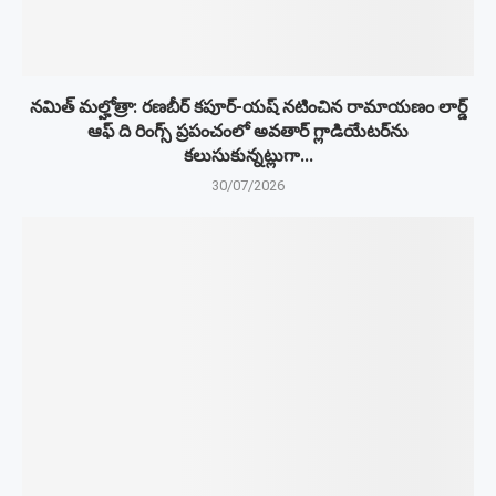
నమిత్ మల్హోత్రా: రణబీర్ కపూర్-యష్ నటించిన రామాయణం లార్డ్
ఆఫ్ ది రింగ్స్ ప్రపంచంలో అవతార్ గ్లాడియేటర్‌ను
కలుసుకున్నట్లుగా...
30/07/2026