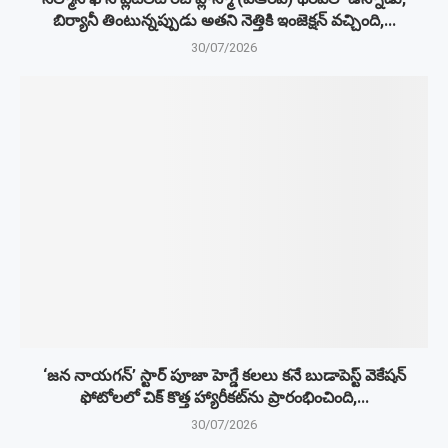
బిర్యానీ తింటున్నప్పుడు అతని నెత్తికి ఇంజెక్షన్ వచ్చింది,...
30/07/2026
‘జన నాయగన్’ స్టార్ పూజా హెగ్డే కలలు కనే బుడాపెస్ట్ వెకేషన్
ఫోటోలలో చిక్ కొత్త హ్యారీకట్‌ను ప్రారంభించింది,...
30/07/2026