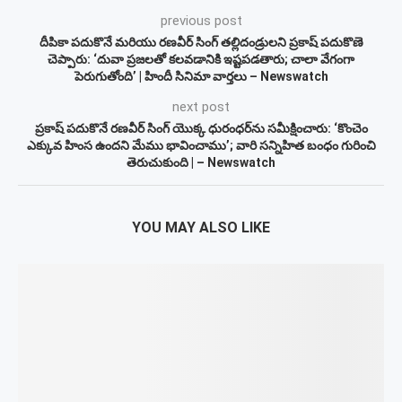
previous post
దీపికా పదుకొనే మరియు రణవీర్ సింగ్ తల్లిదండ్రులని ప్రకాష్ పదుకొణె
చెప్పారు: ‘దువా ప్రజలతో కలవడానికి ఇష్టపడతారు; చాలా వేగంగా
పెరుగుతోంది’ | హిందీ సినిమా వార్తలు – Newswatch
next post
ప్రకాష్ పదుకొనే రణవీర్ సింగ్ యొక్క ధురంధర్‌ను సమీక్షించారు: ‘కొంచెం
ఎక్కువ హింస ఉందని మేము భావించాము’; వారి సన్నిహిత బంధం గురించి
తెరుచుకుంది | – Newswatch
YOU MAY ALSO LIKE