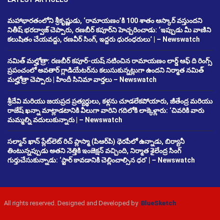
మహాభారతంలోని శ్రీకృష్ణుడు, ‘రామాయణం’కి 100 శాతం ఆస్కార్ వస్తుందని
నితీష్ భరద్వాజ్ చెప్పారు, రణబీర్ కపూర్‌ని హెచ్చరించాడు: ‘ఇప్పుడు మీ వాణిని
కలుషితం చేయవద్దు, రణవీర్ సింగ్, ఇద్దరు ధురంధరులు’ | – Newswatch
నమిత్ మల్హోత్రా: రణబీర్ కపూర్-యష్ నటించిన రామాయణం లార్డ్ ఆఫ్ ది రింగ్స్
ప్రపంచంలో అవతార్ గ్లాడియేటర్‌ను కలుసుకున్నట్లుగా ఉందని నిర్మాత నమిత్
మల్హోత్రా చెప్పారు | హిందీ సినిమా వార్తలు – Newswatch
శ్రీదేవి మరియు జయప్రద ప్రత్యర్థులు, కళ్లను చూడలేకపోయారు, జీతేంద్ర మరియు
రాజేష్ ఖన్నా మాట్లాడటానికి వీలుగా వారిని గదిలోకి లాక్కెళ్లారు: ‘చివరికి వారు
మమ్మల్ని వదులుకున్నారు | – Newswatch
సల్మాన్ ఖాన్ ప్లేట్‌లెట్ రిచ్ ప్లాస్మా (పిఆర్‌పి) థెరపీలో ఉన్నాడు, బిర్యానీ
తింటున్నప్పుడు అతని నెత్తికి ఇంజెక్షన్ వచ్చింది, నిర్మాత శైలేంద్ర సింగ్
గుర్తుచేసుకున్నాడు: ‘స్టార్ కావడానికి చెల్లించాల్సిన ధర’ | – Newswatch
All rights reserved. Designed and Developed by
BlueSketch