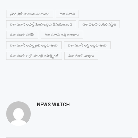
టైగర్ ష్రాఫ్ కుటుంబ సంబంధం
దిశా పటాని
దిశా పటాని అపార్ట్‌మెంట్ అద్దెకు తీసుకుంటుంది
దిశా పటాని రియల్ ఎస్టేట్
దిశా పటాని హోమ్
దిశా పటానీ అద్దె ఆదాయం
దిశా పటానీ అపార్ట్మెంట్ అద్దెకు ఉంది
దిశా పటానీ ఆస్తి అద్దెకు ఉంది
దిశా పటానీ లగ్జరీ ముంబై అపార్ట్మెంట్
దిశా పటానీ వార్తలు
NEWS WATCH