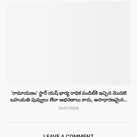
‘రామాయణం’ స్టార్ యష్ భార్య రాధిక పండిట్‌కి ఇచ్చిన మొదటి
బహుమతి పువ్వులు లేదా ఆభరణాలు కాదు, అసాధారణమైన...
30/07/2026
LEAVE A COMMENT