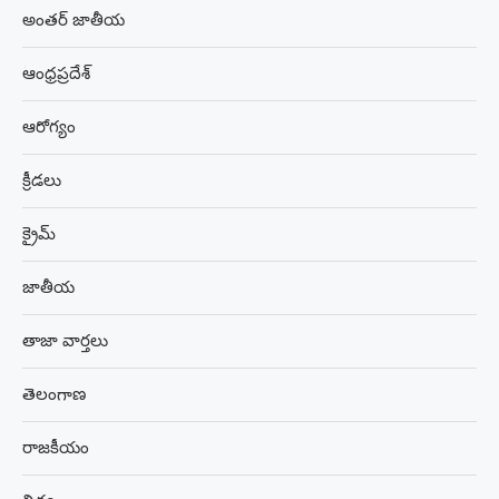
అంతర్ జాతీయ
ఆంధ్రప్రదేశ్
ఆరోగ్యం
క్రీడలు
క్రైమ్
జాతీయ
తాజా వార్తలు
తెలంగాణ
రాజకీయం