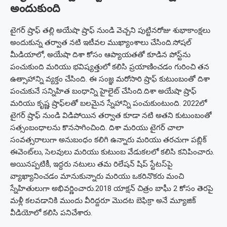
అందుకుంది
టైగర్ ష్రాఫ్ తల్లి అయేషా ష్రాఫ్ నుండి వెచ్చని పుట్టినరోజు శుభాకాంక్షలు
అందుకున్న తర్వాత నటి ఇటీవల ముఖ్యాంశాలు చేసింది.
సోషల్
మీడియాలో, అయేషా దిశా కోసం ఆప్యాయతతో కూడిన పోస్ట్‌ను
పంచుకుంది మరియు భవిష్యత్తులో కలిసి ప్రయాణించడం గురించి తన
ఉత్సాహాన్ని వ్యక్తం చేసింది. ఈ సంజ్ఞ మరోసారి ష్రాఫ్ కుటుంబంతో దిశా
పంచుకునే సన్నిహిత బంధాన్ని హైలైట్ చేసింది.
దిశా అయేషా ష్రాఫ్
మరియు కృష్ణ ష్రాఫ్‌లతో బలమైన స్నేహాన్ని పంచుకుంటుంది. 2022లో
టైగర్ ష్రాఫ్ నుండి విడిపోయిన తర్వాత కూడా నటి అతని కుటుంబంతో
సత్సంబంధాలను కొనసాగించింది.
దిశా మరియు టైగర్ చాలా
సంవత్సరాలుగా అనుబంధం కలిగి ఉన్నారు మరియు తరచుగా పబ్లిక్
ఈవెంట్‌లు, సెలవులు మరియు కుటుంబ వేడుకలలో కలిసి కనిపించారు.
అయినప్పటికీ, ఇద్దరు నటులు తమ రిలేషన్ షిప్ స్టేటస్‌పై
వ్యాఖ్యానించడం మానుకున్నారు మరియు ఒకరినొకరు మంచి
స్నేహితులుగా అభివర్ణించారు.
2018 యాక్షన్ చిత్రం బాఘీ 2 కోసం తెరపై
మళ్లీ కలవడానికి ముందు వీరిద్దరూ మొదట బెఫిక్రా అనే మ్యూజిక్
వీడియోలో కలిసి పనిచేశారు.