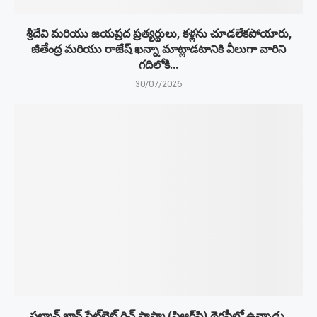
శ్రీదేవి మరియు జయప్రద ప్రత్యర్థులు, కళ్లను చూడలేకపోయారు,
జీతేంద్ర మరియు రాజేష్ ఖన్నా మాట్లాడటానికి వీలుగా వారిని
గదిలోకి...
30/07/2026
సల్మాన్ ఖాన్ ప్లేట్‌లెట్ రిచ్ ప్లాస్మా (పిఆర్‌పి) థెరపీలో ఉన్నాడు,