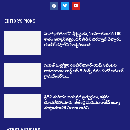
EDTIOR'S PICKS
మహాభారతంలోని శ్రీకృష్ణుడు, ‘రామాయణం’కి 100
శాతం ఆస్కార్ వస్తుందని నితీష్ భరద్వాజ్ చెప్పారు,
రణబీర్ కపూర్‌ని హెచ్చరించాడు:...
నమిత్ మల్హోత్రా: రణబీర్ కపూర్-యష్ నటించిన
రామాయణం లార్డ్ ఆఫ్ ది రింగ్స్ ప్రపంచంలో అవతార్
గ్లాడియేటర్‌ను...
శ్రీదేవి మరియు జయప్రద ప్రత్యర్థులు, కళ్లను
చూడలేకపోయారు, జీతేంద్ర మరియు రాజేష్ ఖన్నా
మాట్లాడటానికి వీలుగా వారిని...
LATEST ARTICLES