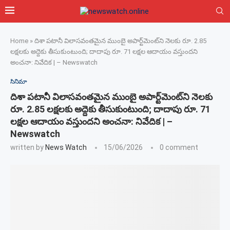
Home
»
దిశా పటానీ విలాసవంతమైన ముంబై అపార్ట్‌మెంట్‌ని నెలకు రూ. 2.85
లక్షలకు అద్దెకు తీసుకుంటుంది; దాదాపు రూ. 71 లక్షల ఆదాయం వస్తుందని
అంచనా: నివేదిక | – Newswatch
సినిమా
దిశా పటానీ విలాసవంతమైన ముంబై అపార్ట్‌మెంట్‌ని నెలకు
రూ. 2.85 లక్షలకు అద్దెకు తీసుకుంటుంది; దాదాపు రూ. 71
లక్షల ఆదాయం వస్తుందని అంచనా: నివేదిక | –
Newswatch
written by
News Watch
15/06/2026
0 comment