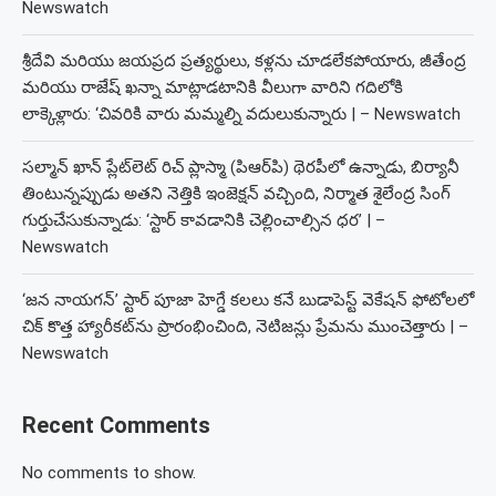
Newswatch
శ్రీదేవి మరియు జయప్రద ప్రత్యర్థులు, కళ్లను చూడలేకపోయారు, జీతేంద్ర
మరియు రాజేష్ ఖన్నా మాట్లాడటానికి వీలుగా వారిని గదిలోకి
లాక్కెళ్లారు: ‘చివరికి వారు మమ్మల్ని వదులుకున్నారు | – Newswatch
సల్మాన్ ఖాన్ ప్లేట్‌లెట్ రిచ్ ప్లాస్మా (పిఆర్‌పి) థెరపీలో ఉన్నాడు, బిర్యానీ
తింటున్నప్పుడు అతని నెత్తికి ఇంజెక్షన్ వచ్చింది, నిర్మాత శైలేంద్ర సింగ్
గుర్తుచేసుకున్నాడు: ‘స్టార్ కావడానికి చెల్లించాల్సిన ధర’ | –
Newswatch
‘జన నాయగన్’ స్టార్ పూజా హెగ్డే కలలు కనే బుడాపెస్ట్ వెకేషన్ ఫోటోలలో
చిక్ కొత్త హ్యారీకట్‌ను ప్రారంభించింది, నెటిజన్లు ప్రేమను ముంచెత్తారు | –
Newswatch
Recent Comments
No comments to show.