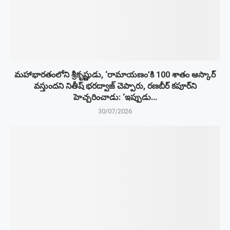
మహాభారతంలోని శ్రీకృష్ణుడు, ‘రామాయణం’కి 100 శాతం ఆస్కార్
వస్తుందని నితీష్ భరద్వాజ్ చెప్పారు, రణబీర్ కపూర్‌ని
హెచ్చరించాడు: ‘ఇప్పుడు...
30/07/2026