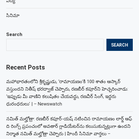
విద్య
సినిమా
Search
SEARCH
Recent Posts
మహాభారతంలోని శ్రీకృష్ణుడు, ‘రామాయణం’కి 100 శాతం ఆస్కార్
వస్తుందని నితీష్ భరద్వాజ్ చెప్పారు, రణబీర్ కపూర్‌ని హెచ్చరించాడు:
‘ఇప్పుడు మీ వాణిని కలుషితం చేయవద్దు, రణవీర్ సింగ్, ఇద్దరు
ధురంధరులు’ | – Newswatch
నమిత్ మల్హోత్రా: రణబీర్ కపూర్-యష్ నటించిన రామాయణం లార్డ్ ఆఫ్
ది రింగ్స్ ప్రపంచంలో అవతార్ గ్లాడియేటర్‌ను కలుసుకున్నట్లుగా ఉందని
నిర్మాత నమిత్ మల్హోత్రా చెప్పారు | హిందీ సినిమా వార్తలు –