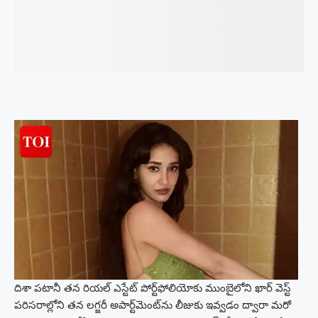
దిశా పటానీ తన రియల్ ఎస్టేట్ పోర్ట్‌ఫోలియోకు ముంబైలోని ఖార్ వెస్ట్
పరిసరాల్లోని తన లగ్జరీ అపార్ట్‌మెంట్‌ను లీజుకు ఇవ్వడం ద్వారా మరో