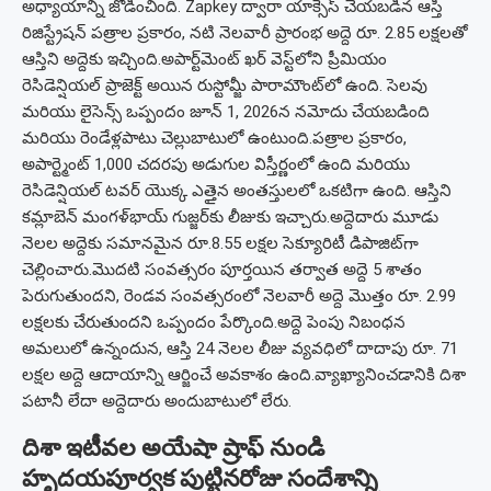
అధ్యాయాన్ని జోడించింది. Zapkey ద్వారా యాక్సెస్ చేయబడిన ఆస్తి
రిజిస్ట్రేషన్ పత్రాల ప్రకారం, నటి నెలవారీ ప్రారంభ అద్దె రూ. 2.85 లక్షలతో
ఆస్తిని అద్దెకు ఇచ్చింది.
అపార్ట్‌మెంట్ ఖర్ వెస్ట్‌లోని ప్రీమియం
రెసిడెన్షియల్ ప్రాజెక్ట్ అయిన రుస్టోమ్జీ పారామౌంట్‌లో ఉంది. సెలవు
మరియు లైసెన్స్ ఒప్పందం జూన్ 1, 2026న నమోదు చేయబడింది
మరియు రెండేళ్లపాటు చెల్లుబాటులో ఉంటుంది.
పత్రాల ప్రకారం,
అపార్ట్మెంట్ 1,000 చదరపు అడుగుల విస్తీర్ణంలో ఉంది మరియు
రెసిడెన్షియల్ టవర్ యొక్క ఎత్తైన అంతస్తులలో ఒకటిగా ఉంది. ఆస్తిని
కమ్లాబెన్ మంగళ్‌భాయ్ గుజ్జర్‌కు లీజుకు ఇచ్చారు.
అద్దెదారు మూడు
నెలల అద్దెకు సమానమైన రూ.8.55 లక్షల సెక్యూరిటీ డిపాజిట్‌గా
చెల్లించారు.
మొదటి సంవత్సరం పూర్తయిన తర్వాత అద్దె 5 శాతం
పెరుగుతుందని, రెండవ సంవత్సరంలో నెలవారీ అద్దె మొత్తం రూ. 2.99
లక్షలకు చేరుతుందని ఒప్పందం పేర్కొంది.
అద్దె పెంపు నిబంధన
అమలులో ఉన్నందున, ఆస్తి 24 నెలల లీజు వ్యవధిలో దాదాపు రూ. 71
లక్షల అద్దె ఆదాయాన్ని ఆర్జించే అవకాశం ఉంది.
వ్యాఖ్యానించడానికి దిశా
పటానీ లేదా అద్దెదారు అందుబాటులో లేరు.
దిశా ఇటీవల అయేషా ష్రాఫ్ నుండి
హృదయపూర్వక పుట్టినరోజు సందేశాన్ని