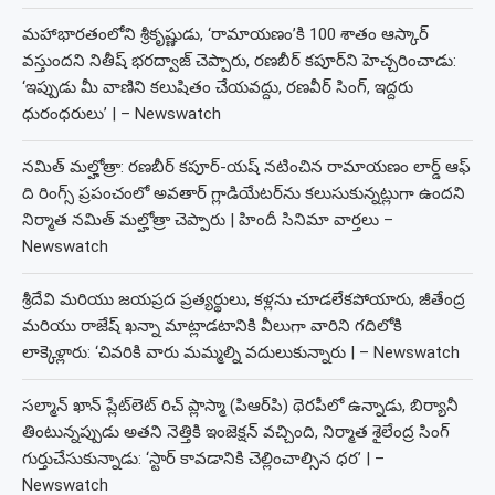
మహాభారతంలోని శ్రీకృష్ణుడు, ‘రామాయణం’కి 100 శాతం ఆస్కార్
వస్తుందని నితీష్ భరద్వాజ్ చెప్పారు, రణబీర్ కపూర్‌ని హెచ్చరించాడు:
‘ఇప్పుడు మీ వాణిని కలుషితం చేయవద్దు, రణవీర్ సింగ్, ఇద్దరు
ధురంధరులు’ | – Newswatch
నమిత్ మల్హోత్రా: రణబీర్ కపూర్-యష్ నటించిన రామాయణం లార్డ్ ఆఫ్
ది రింగ్స్ ప్రపంచంలో అవతార్ గ్లాడియేటర్‌ను కలుసుకున్నట్లుగా ఉందని
నిర్మాత నమిత్ మల్హోత్రా చెప్పారు | హిందీ సినిమా వార్తలు –
Newswatch
శ్రీదేవి మరియు జయప్రద ప్రత్యర్థులు, కళ్లను చూడలేకపోయారు, జీతేంద్ర
మరియు రాజేష్ ఖన్నా మాట్లాడటానికి వీలుగా వారిని గదిలోకి
లాక్కెళ్లారు: ‘చివరికి వారు మమ్మల్ని వదులుకున్నారు | – Newswatch
సల్మాన్ ఖాన్ ప్లేట్‌లెట్ రిచ్ ప్లాస్మా (పిఆర్‌పి) థెరపీలో ఉన్నాడు, బిర్యానీ
తింటున్నప్పుడు అతని నెత్తికి ఇంజెక్షన్ వచ్చింది, నిర్మాత శైలేంద్ర సింగ్
గుర్తుచేసుకున్నాడు: ‘స్టార్ కావడానికి చెల్లించాల్సిన ధర’ | –
Newswatch