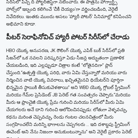
సిరీస్‌లో పీవ్స్ ది పోల్టర్‌జిస్ట్‌గా నటించారు. ఈ పాత్రను హాగ్వార్ట్స్
హాల్స్‌లో ఇబ్బంది కలిగించే ‘చీకీ దెయ్యం’గా వర్ణించబడింది, వెరైటీ
నివేదికలు. ఇంతకు ముందు అసలు ‘హ్యారీ పోటర్’ సినిమాల్లో కనిపించని
అభిమాని కూడా.
పీటర్ సెరాఫినోవిచ్ హ్యారీ పోటర్ సిరీస్‌లో చేరాడు
HBO యొక్క అనుసరణ, JK రౌలింగ్ యొక్క ఎపిక్ బుక్ సిరీస్‌లో ప్రతి
సీజన్‌లో ఒక నవలని పరిష్కరిస్తూ ఏడు-సీజన్ల అద్భుతంగా ప్రణాళిక
చేయబడింది, ఇది ఎల్లప్పుడూ చిత్రాల కంటే “లోతైనదిగా” ప్లాన్
చేస్తుంది.
“ఉత్పత్తి యొక్క పరిధి, వారు ఏమి చేస్తున్నారో మరియు వారు
నిర్మించిన వాటి యొక్క వివరాలు, ఖచ్చితమైనవి థియేటర్‌ని పూర్తిగా
భిన్నమైన స్థాయికి తీసుకువెళతాయి” అని WBD యొక్క గ్లోబల్ స్ట్రీమింగ్
మరియు గేమ్‌ల ప్రెసిడెంట్ JB పెరెట్ గత సంవత్సరం చెప్పారు.
“మరియు
మీరు ఆ ఫ్రాంచైజీ యొక్క ప్రేమ గురించి మరియు సిరీస్‌లో మీరు ఏమి
చేయగలరు అనే దాని గురించి ఆలోచించినప్పుడు: లోతుగా వెళ్ళవచ్చు,
కథను మరింత చెప్పవచ్చు, రెండు గంటల చలనచిత్రంలో మీరు
సంగ్రహించలేని మరిన్ని భాగాలను చెప్పగలరు … ఇది దశాబ్దపు స్ట్రీమింగ్
ఈవెంట్ అని నేను నిజంగా అనుకుంటున్నాను” అని వెరైటీ ప్రకారం పెరెట్