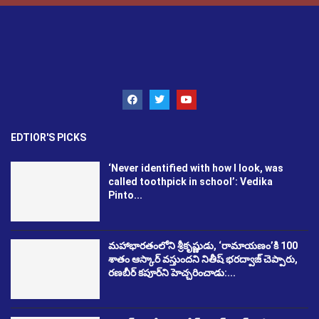
EDTIOR'S PICKS
‘Never identified with how I look, was
called toothpick in school’: Vedika
Pinto...
మహాభారతంలోని శ్రీకృష్ణుడు, ‘రామాయణం’కి 100
శాతం ఆస్కార్ వస్తుందని నితీష్ భరద్వాజ్ చెప్పారు,
రణబీర్ కపూర్‌ని హెచ్చరించాడు:...