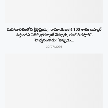
మహాభారతంలోని శ్రీకృష్ణుడు, ‘రామాయణం’కి 100 శాతం ఆస్కార్
వస్తుందని నితీష్ భరద్వాజ్ చెప్పారు, రణబీర్ కపూర్‌ని
హెచ్చరించాడు: ‘ఇప్పుడు...
30/07/2026