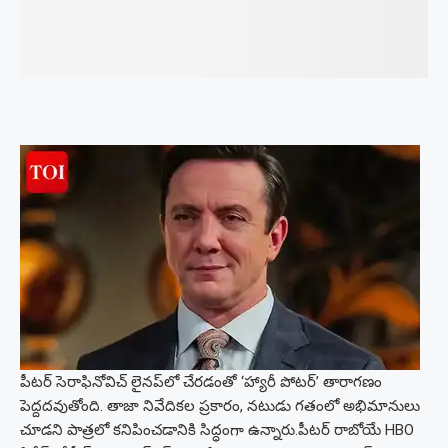
పీటర్ సెరాఫినోవిచ్ లైనప్‌లో చేరడంతో ‘హ్యారీ పోటర్’ తారాగణం
పెద్దదవుతోంది. తాజా నివేదికల ప్రకారం, నటుడు గతంలో అభిమానులు
చూడని పాత్రలో కనిపించడానికి సిద్ధంగా ఉన్నారు.
పీటర్ రాబోయే HBO