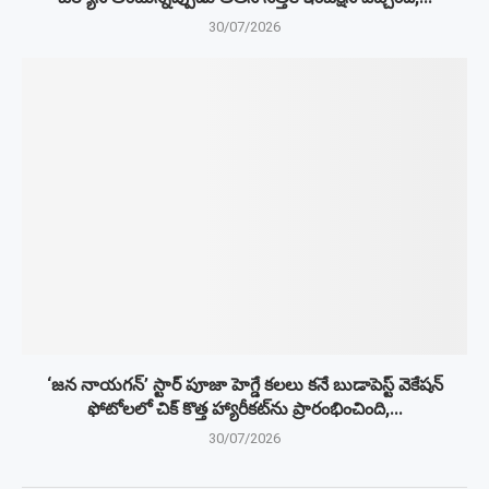
30/07/2026
‘జన నాయగన్’ స్టార్ పూజా హెగ్డే కలలు కనే బుడాపెస్ట్ వెకేషన్
ఫోటోలలో చిక్ కొత్త హ్యారీకట్‌ను ప్రారంభించింది,...
30/07/2026