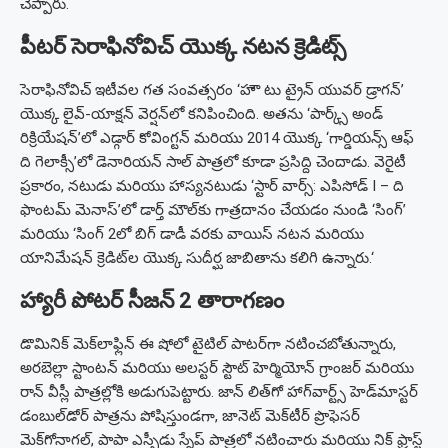
చెప్పారు.
పీటర్ సెరాఫినోవిచ్ యొక్క నటన క్రెడిట్స్
సెరాఫినోవిచ్ ఇటీవల గత సంవత్సరం ‘హౌ టు ట్రైన్ యువర్ డ్రాగన్’
యొక్క లైవ్-యాక్షన్ వెర్షన్‌లో కనిపించింది. అతను ‘పార్క్స్ అండ్
రిక్రియేషన్’లో ఎడ్గార్ కోవింగ్టన్ మరియు 2014 యొక్క ‘గార్డియన్స్ ఆఫ్
ది గెలాక్సీ’లో డెనారియన్ సాల్ పాత్రలో కూడా ప్రసిద్ది చెందాడు. వెరైటీ
ప్రకారం, నటుడు మరియు హాస్యనటుడు ‘స్టార్ వార్స్: ఎపిసోడ్ I – ది
ఫాంటమ్ మెనాస్’లో డార్త్ మౌల్‌కు గాత్రదానం చేయడం నుండి ‘సింగ్’
మరియు ‘సింగ్ 2లో బిగ్ డాడీ వరకు వాయిస్ నటన మరియు
యానిమేషన్ క్రెడిట్‌ల యొక్క సుదీర్ఘ జాబితాను కలిగి ఉన్నారు.‘
హ్యారీ పోటర్ సీజన్ 2
తారాగణం
డొమినిక్ మెక్‌లాఫ్లిన్ ఈ షోలో టైటిల్ పాటర్‌గా నటించబోతున్నారు,
అరబెల్లా స్టాంటన్ మరియు అలస్టర్ స్టౌట్ హెర్మియోన్ గ్రాంజర్ మరియు
రాన్ వీస్లీ పాత్రల్లోకి అడుగుపెట్టారు. జాన్ లిత్‌గో హాగ్‌వార్ట్స్ హెడ్‌మాస్టర్
డంబుల్‌డోర్ పాత్రను పోషిస్తుండగా, జానెట్ మెక్‌టీర్ ప్రొఫెసర్
మెక్‌గోనాగల్, పాపా ఎస్సీడు స్నేప్ పాత్రలో నటించారు మరియు నిక్ ఫ్రాస్ట్