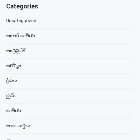
Categories
Uncategorized
అంతర్ జాతీయ
ఆంధ్రప్రదేశ్
ఆరోగ్యం
క్రీడలు
క్రైమ్
జాతీయ
తాజా వార్తలు