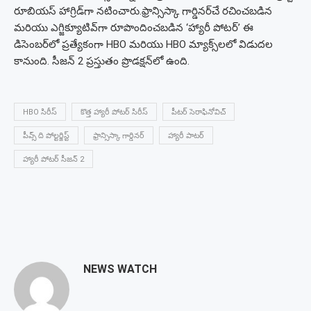
రూబియస్ హాగ్రిడ్‌గా నటించారు.
ఫ్రాన్సిస్కా గార్డినర్‌చే రచించబడిన
మరియు ఎగ్జిక్యూటివ్‌గా రూపొందించబడిన ‘హ్యారీ పోటర్’ ఈ
డిసెంబర్‌లో ప్రత్యేకంగా HBO మరియు HBO మ్యాక్స్‌లలో విడుదల
కానుంది. సీజన్ 2 ప్రస్తుతం ప్రొడక్షన్‌లో ఉంది.
HBO సిరీస్
కొత్త హ్యారీ పోటర్ సిరీస్
పీటర్ సెరాఫినోవిచ్
పీవ్స్ ది పోల్టర్జిస్ట్
ఫ్రాన్సిస్కా గార్డినర్
హ్యారీ పాటర్
హ్యారీ పోటర్ సీజన్ 2
NEWS WATCH