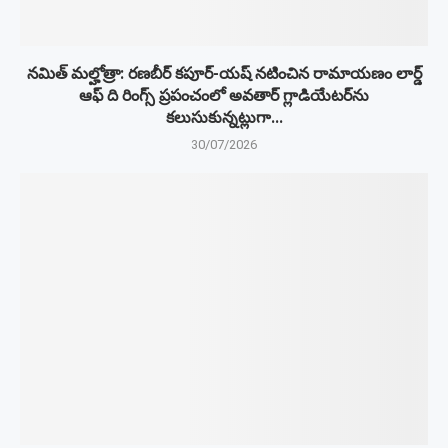
నమిత్ మల్హోత్రా: రణబీర్ కపూర్-యష్ నటించిన రామాయణం లార్డ్
ఆఫ్ ది రింగ్స్ ప్రపంచంలో అవతార్ గ్లాడియేటర్‌ను
కలుసుకున్నట్లుగా...
30/07/2026