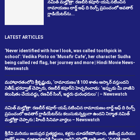
నమిత్ మల్హోత్రా: రణబీర్ కపూర్-యష్ నటించిన
రామాయణం లార్డ్ ఆఫ్ ది రింగ్స్ ప్రపంచంలో అవతార్
గ్లాడియేటర్‌ను...
LATEST ARTICLES
‘Never identified with how I look, was called toothpick in
school’: Vedika Pinto on ‘Musafir Cafe’, her character Sudha
being called red flag, her journey and more | Hindi Movie News-
Newswatch
మహాభారతంలోని శ్రీకృష్ణుడు, ‘రామాయణం’కి 100 శాతం ఆస్కార్ వస్తుందని
నితీష్ భరద్వాజ్ చెప్పారు, రణబీర్ కపూర్‌ని హెచ్చరించాడు: ‘ఇప్పుడు మీ వాణిని
కలుషితం చేయవద్దు, రణవీర్ సింగ్, ఇద్దరు ధురంధరులు’ | – Newswatch
నమిత్ మల్హోత్రా: రణబీర్ కపూర్-యష్ నటించిన రామాయణం లార్డ్ ఆఫ్ ది రింగ్స్
ప్రపంచంలో అవతార్ గ్లాడియేటర్‌ను కలుసుకున్నట్లుగా ఉందని నిర్మాత నమిత్
మల్హోత్రా చెప్పారు | హిందీ సినిమా వార్తలు – Newswatch
శ్రీదేవి మరియు జయప్రద ప్రత్యర్థులు, కళ్లను చూడలేకపోయారు, జీతేంద్ర మరియు
రాజేష్ ఖన్నా మాట్లాడటానికి వీలుగా వారిని గదిలోకి లాక్కెళ్లారు: ‘చివరికి వారు