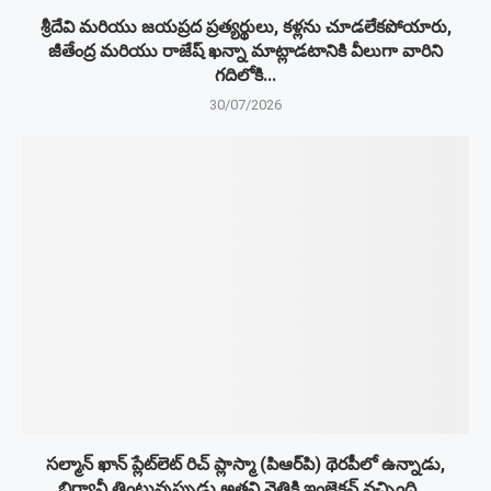
శ్రీదేవి మరియు జయప్రద ప్రత్యర్థులు, కళ్లను చూడలేకపోయారు,
జీతేంద్ర మరియు రాజేష్ ఖన్నా మాట్లాడటానికి వీలుగా వారిని
గదిలోకి...
30/07/2026
సల్మాన్ ఖాన్ ప్లేట్‌లెట్ రిచ్ ప్లాస్మా (పిఆర్‌పి) థెరపీలో ఉన్నాడు,
బిర్యానీ తింటున్నప్పుడు అతని నెత్తికి ఇంజెక్షన్ వచ్చింది,...