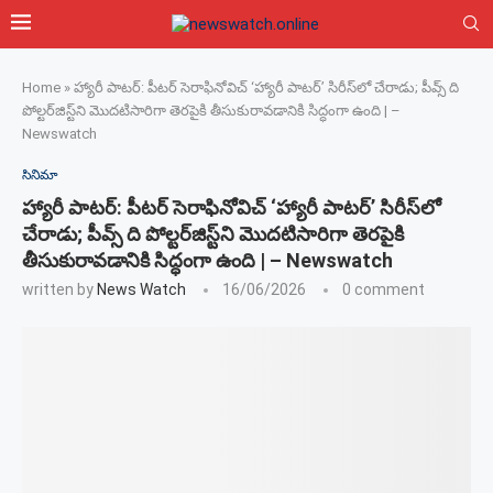
Home
»
హ్యారీ పాటర్: పీటర్ సెరాఫినోవిచ్ ‘హ్యారీ పాటర్’ సిరీస్‌లో చేరాడు; పీవ్స్ ది
పోల్టర్‌జిస్ట్‌ని మొదటిసారిగా తెరపైకి తీసుకురావడానికి సిద్ధంగా ఉంది | –
Newswatch
సినిమా
హ్యారీ పాటర్: పీటర్ సెరాఫినోవిచ్ ‘హ్యారీ పాటర్’ సిరీస్‌లో
చేరాడు; పీవ్స్ ది పోల్టర్‌జిస్ట్‌ని మొదటిసారిగా తెరపైకి
తీసుకురావడానికి సిద్ధంగా ఉంది | – Newswatch
written by
News Watch
16/06/2026
0 comment