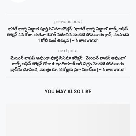
previous post
భరత్ భాగ్య విద్ధాత పూర్తి సినిమా కలెక్షన్: ‘భారత్ భాగ్య విద్ధాత’ బాక్స్ ఆఫీస్
కలెక్షన్ 4వ రోజు: కంగనా రనౌత్ నటించిన మొదటి సోమవారం క్రాష్; సంపాదన
1 కోటి కంటే తక్కువ | – Newswatch
next post
మెయిన్ వాపస్ ఆవుంగా పూర్తి సినిమా కలెక్షన్: ‘మెయిన్ వాపస్ ఆవుంగా’
బాక్స్ ఆఫీస్ కలెక్షన్ రోజు 4: ఇంతియాజ్ అలీ చిత్రం మొదటి సోమవారం
డ్రాప్‌ను చూసింది; మొత్తం రూ. 8 కోట్లకు పైగా మింట్‌లు | – Newswatch
YOU MAY ALSO LIKE