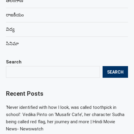
తెలంగాణ
రాజకీయం
విద్య
సినిమా
Search
SEARCH
Recent Posts
‘Never identified with how I look, was called toothpick in
school’: Vedika Pinto on ‘Musafir Cafe’, her character Sudha
being called red flag, her journey and more | Hindi Movie
News- Newswatch