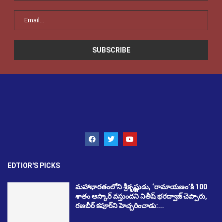
EDTIOR'S PICKS
మహాభారతంలోని శ్రీకృష్ణుడు, ‘రామాయణం’కి 100
శాతం ఆస్కార్ వస్తుందని నితీష్ భరద్వాజ్ చెప్పారు,
రణబీర్ కపూర్‌ని హెచ్చరించాడు:...