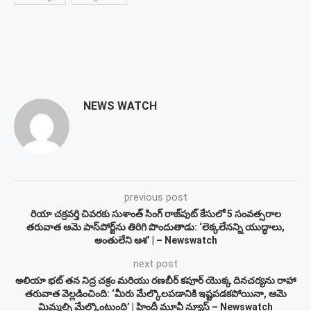
NEWS WATCH
previous post
రియా చక్రవర్తి చివరకు సుశాంత్ సింగ్ రాజ్‌పుట్ కేసులో 5 సంవత్సరాల
తరువాత ఆమె పాస్‌పోర్ట్‌ను తిరిగి పొందుతాడు: ‘లెక్కలేనన్ని యుద్ధాలు,
అంతులేని ఆశ’ | – Newswatch
next post
అలియా భట్ తన నిద్ర చక్రం మరియు రణబీర్ కపూర్ యొక్క దినచర్యను రాహా
తరువాత వెల్లడించింది: ‘మీరు మేల్కొలపడానికి ఇష్టపడకపోయినా, ఆమె
మిమ్మల్ని మేల్కొంటుంది’ | హిందీ మూవీ న్యూస్ – Newswatch