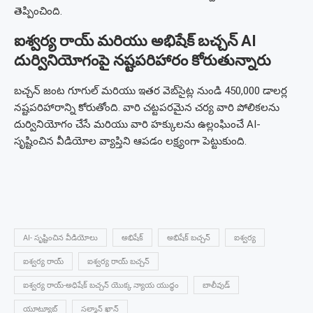
తెప్పించింది.
ఐశ్వర్య రాయ్ మరియు అభిషేక్ బచ్చన్ AI
దుర్వినియోగంపై నష్టపరిహారం కోరుతున్నారు
బచ్చన్ జంట గూగుల్ మరియు ఇతర వెబ్‌సైట్ల నుండి 450,000 డాలర్ల
నష్టపరిహారాన్ని కోరుతోంది. వారి చట్టపరమైన చర్య వారి పోలికలను
దుర్వినియోగం చేసే మరియు వారి హక్కులను ఉల్లంఘించే AI-
సృష్టించిన వీడియోల వ్యాప్తిని ఆపడం లక్ష్యంగా పెట్టుకుంది.
AI- సృష్టించిన వీడియోలు
అభిషేక్
అభిషేక్ బచ్చన్
ఐశ్వర్య
ఐశ్వర్య రాయ్
ఐశ్వర్య రాయ్ బచ్చన్
ఐశ్వర్య రాయ్-అధిషేక్ బచ్చన్ యొక్క న్యాయ యుద్ధం
బాలీవుడ్
యూట్యూబ్
సల్మాన్ ఖాన్