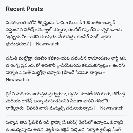
Recent Posts
మహాభారతంలోని శ్రీకృష్ణుడు, ‘రామాయణం’కి 100 శాతం ఆస్కార్
వస్తుందని నితీష్ భరద్వాజ్ చెప్పారు, రణబీర్ కపూర్‌ని హెచ్చరించాడు:
‘ఇప్పుడు మీ వాణిని కలుషితం చేయవద్దు, రణవీర్ సింగ్, ఇద్దరు
ధురంధరులు’ | – Newswatch
నమిత్ మల్హోత్రా: రణబీర్ కపూర్-యష్ నటించిన రామాయణం లార్డ్ ఆఫ్
ది రింగ్స్ ప్రపంచంలో అవతార్ గ్లాడియేటర్‌ను కలుసుకున్నట్లుగా ఉందని
నిర్మాత నమిత్ మల్హోత్రా చెప్పారు | హిందీ సినిమా వార్తలు –
Newswatch
శ్రీదేవి మరియు జయప్రద ప్రత్యర్థులు, కళ్లను చూడలేకపోయారు, జీతేంద్ర
మరియు రాజేష్ ఖన్నా మాట్లాడటానికి వీలుగా వారిని గదిలోకి
లాక్కెళ్లారు: ‘చివరికి వారు మమ్మల్ని వదులుకున్నారు | – Newswatch
సల్మాన్ ఖాన్ ప్లేట్‌లెట్ రిచ్ ప్లాస్మా (పిఆర్‌పి) థెరపీలో ఉన్నాడు, బిర్యానీ
తింటున్నప్పుడు అతని నెత్తికి ఇంజెక్షన్ వచ్చింది, నిర్మాత శైలేంద్ర సింగ్