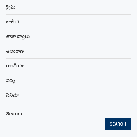
క్రైమ్
జాతీయ
తాజా వార్తలు
తెలంగాణ
రాజకీయం
విద్య
సినిమా
Search
SEARCH