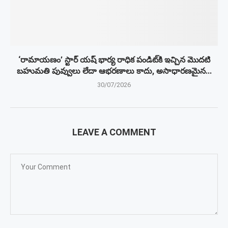
‘రామాయణం’ స్టార్ యష్ భార్య రాధిక పండిట్‌కి ఇచ్చిన మొదటి
బహుమతి పువ్వులు లేదా ఆభరణాలు కాదు, అసాధారణమైన...
30/07/2026
LEAVE A COMMENT