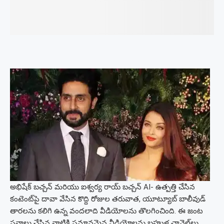
అభిషేక్ బచ్చన్ మరియు ఐశ్వర్య రాయ్ బచ్చన్ AI- ఉత్పత్తి చేసిన
కంటెంట్‌పై దావా వేసిన కొద్ది రోజుల తరువాత, యూట్యూబ్ బాలీవుడ్
తారలను కలిగి ఉన్న వందలాది వీడియోలను తొలగించింది. ఈ జంట
సవాలు చేసిన వాటికి సమానమైన వీడియోలను బహుళ ఛానెల్‌లు