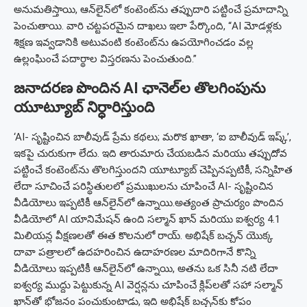
అనుమతిస్తాయి, ఆన్‌లైన్‌లో కంటెంట్‌ను తప్పుదారి పట్టించే ప్రమాదాన్ని
పెంచుతాయి. వారి చట్టపరమైన దాఖలు ఇలా పేర్కొంది, “AI మోడళ్లకు
శిక్షణ ఇవ్వడానికి అటువంటి కంటెంట్‌ను ఉపయోగించడం వల్ల
ఉల్లంఘించే పదార్థాల విస్తరణను పెంచుతుంది.”
జనాదరణ పొందిన AI ఛానెల్‌ల తొలగింపును
యూట్యూబ్ నిర్ధారిస్తుంది
‘AI- సృష్టించిన బాలీవుడ్ ప్రేమ కథలు; మరొక ఖాతా, ‘ఐ బాలీవుడ్ ఇష్క్’,
ఇకపై చురుకుగా లేదు. ఇది తారుమారు చేయబడిన మరియు తప్పుదోవ
పట్టించే కంటెంట్‌ను తొలగిస్తుందని యూట్యూబ్ చెప్పినప్పటికీ, సన్నిహిత
లేదా సూచించే పరిస్థితులలో ప్రముఖులను చూపించే AI- సృష్టించిన
వీడియోలు ఇప్పటికీ ఆన్‌లైన్‌లో ఉన్నాయి.
అత్యంత ప్రాచుర్యం పొందిన
వీడియోలో AI యానిమేషన్ ఉంది సల్మాన్ ఖాన్ మరియు ఐశ్వర్య 4.1
మిలియన్ల వీక్షణలతో ఈత కొలనులో రాయ్. అభిషేక్ బచ్చన్ యొక్క
దావా పత్రాలలో ఉదహరించిన ఉదాహరణల మాదిరిగానే కొన్ని
వీడియోలు ఇప్పటికీ ఆన్‌లైన్‌లో ఉన్నాయి, అతను ఒక సినీ నటి లేదా
ఐశ్వర్య ముద్దు పెట్టుకున్న AI వెర్షన్లను చూపించే క్లిప్‌లతో సహా సల్మాన్
ఖాన్‌తో భోజనం పంచుకుంటాడు, ఇది అభిషేక్ బచ్చన్‌కు కోపం