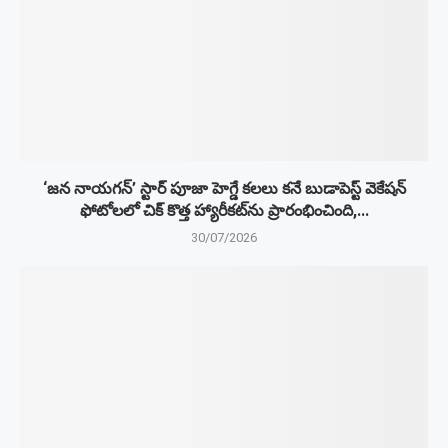
‘జన నాయగన్’ స్టార్ పూజా హెగ్డే కలలు కనే బుడాపెస్ట్ వెకేషన్
ఫోటోలలో చిక్ కొత్త హ్యారీకట్‌ను ప్రారంభించింది,...
30/07/2026