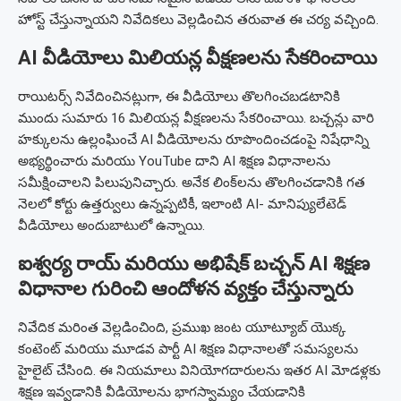
హోస్ట్ చేస్తున్నాయని నివేదికలు వెల్లడించిన తరువాత ఈ చర్య వచ్చింది.
AI వీడియోలు మిలియన్ల వీక్షణలను సేకరించాయి
రాయిటర్స్ నివేదించినట్లుగా, ఈ వీడియోలు తొలగించబడటానికి
ముందు సుమారు 16 మిలియన్ల వీక్షణలను సేకరించాయి. బచ్చన్లు వారి
హక్కులను ఉల్లంఘించే AI వీడియోలను రూపొందించడంపై నిషేధాన్ని
అభ్యర్థించారు మరియు YouTube దాని AI శిక్షణ విధానాలను
సమీక్షించాలని పిలుపునిచ్చారు. అనేక లింక్‌లను తొలగించడానికి గత
నెలలో కోర్టు ఉత్తర్వులు ఉన్నప్పటికీ, ఇలాంటి AI- మానిప్యులేటెడ్
వీడియోలు అందుబాటులో ఉన్నాయి.
ఐశ్వర్య రాయ్
మరియు
అభిషేక్
బచ్చన్ AI శిక్షణ
విధానాల గురించి ఆందోళన వ్యక్తం చేస్తున్నారు
నివేదిక మరింత వెల్లడించింది, ప్రముఖ జంట యూట్యూబ్ యొక్క
కంటెంట్ మరియు మూడవ పార్టీ AI శిక్షణ విధానాలతో సమస్యలను
హైలైట్ చేసింది. ఈ నియమాలు వినియోగదారులను ఇతర AI మోడళ్లకు
శిక్షణ ఇవ్వడానికి వీడియోలను భాగస్వామ్యం చేయడానికి