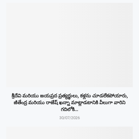
శ్రీదేవి మరియు జయప్రద ప్రత్యర్థులు, కళ్లను చూడలేకపోయారు,
జీతేంద్ర మరియు రాజేష్ ఖన్నా మాట్లాడటానికి వీలుగా వారిని
గదిలోకి...
30/07/2026