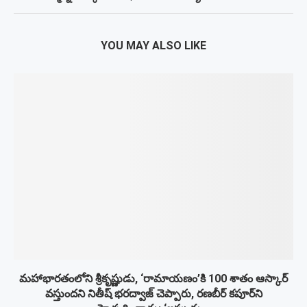
YOU MAY ALSO LIKE
మహాభారతంలోని శ్రీకృష్ణుడు, ‘రామాయణం’కి 100 శాతం ఆస్కార్
వస్తుందని నితీష్ భరద్వాజ్ చెప్పారు, రణబీర్ కపూర్‌ని