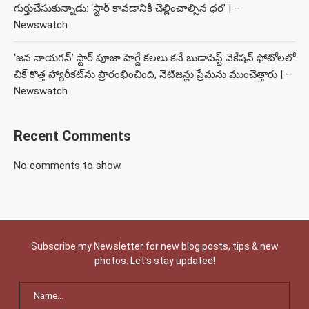
గుర్తుచేసుకున్నాడు: ‘స్టార్ కావడానికి చెల్లించాల్సిన ధర’ | –
Newswatch
‘జన నాయగన్’ స్టార్ పూజా హెగ్డే కలలు కనే బుడాపెస్ట్ వెకేషన్ ఫోటోలలో
చిక్ కొత్త హ్యారీకట్‌ను ప్రారంభించింది, నెటిజన్లు ప్రేమను ముంచెత్తారు | –
Newswatch
Recent Comments
No comments to show.
Subscribe my Newsletter for new blog posts, tips & new
photos. Let's stay updated!