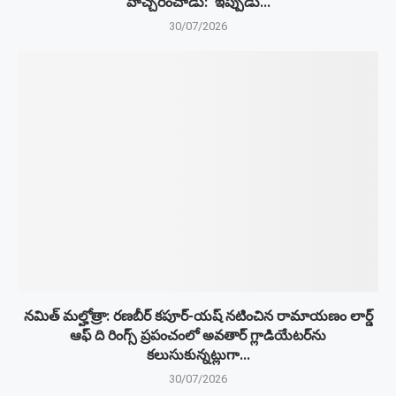
హెచ్చరించాడు: ‘ఇప్పుడు...
30/07/2026
నమిత్ మల్హోత్రా: రణబీర్ కపూర్-యష్ నటించిన రామాయణం లార్డ్
ఆఫ్ ది రింగ్స్ ప్రపంచంలో అవతార్ గ్లాడియేటర్‌ను
కలుసుకున్నట్లుగా...
30/07/2026