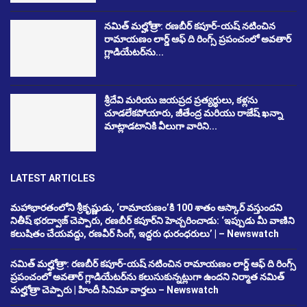
నమిత్ మల్హోత్రా: రణబీర్ కపూర్-యష్ నటించిన
రామాయణం లార్డ్ ఆఫ్ ది రింగ్స్ ప్రపంచంలో అవతార్
గ్లాడియేటర్‌ను...
శ్రీదేవి మరియు జయప్రద ప్రత్యర్థులు, కళ్లను
చూడలేకపోయారు, జీతేంద్ర మరియు రాజేష్ ఖన్నా
మాట్లాడటానికి వీలుగా వారిని...
LATEST ARTICLES
మహాభారతంలోని శ్రీకృష్ణుడు, ‘రామాయణం’కి 100 శాతం ఆస్కార్ వస్తుందని
నితీష్ భరద్వాజ్ చెప్పారు, రణబీర్ కపూర్‌ని హెచ్చరించాడు: ‘ఇప్పుడు మీ వాణిని
కలుషితం చేయవద్దు, రణవీర్ సింగ్, ఇద్దరు ధురంధరులు’ | – Newswatch
నమిత్ మల్హోత్రా: రణబీర్ కపూర్-యష్ నటించిన రామాయణం లార్డ్ ఆఫ్ ది రింగ్స్
ప్రపంచంలో అవతార్ గ్లాడియేటర్‌ను కలుసుకున్నట్లుగా ఉందని నిర్మాత నమిత్
మల్హోత్రా చెప్పారు | హిందీ సినిమా వార్తలు – Newswatch