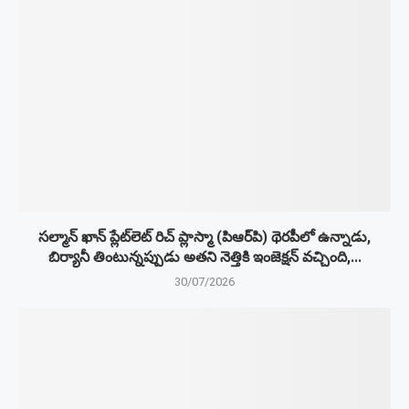
సల్మాన్ ఖాన్ ప్లేట్‌లెట్ రిచ్ ప్లాస్మా (పిఆర్‌పి) థెరపీలో ఉన్నాడు,
బిర్యానీ తింటున్నప్పుడు అతని నెత్తికి ఇంజెక్షన్ వచ్చింది,...
30/07/2026