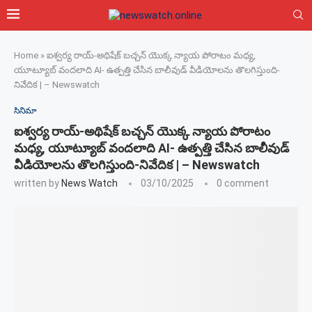
Home
»
ఐశ్వర్య రాయ్-అథిషేక్ బచ్చన్ యొక్క న్యాయ పోరాటం మధ్య,
యూట్యూబ్ వందలాది AI- ఉత్పత్తి చేసిన బాలీవుడ్ వీడియోలను తొలగిస్తుంది-
నివేదిక | – Newswatch
సినిమా
ఐశ్వర్య రాయ్-అథిషేక్ బచ్చన్ యొక్క న్యాయ పోరాటం
మధ్య, యూట్యూబ్ వందలాది AI- ఉత్పత్తి చేసిన బాలీవుడ్
వీడియోలను తొలగిస్తుంది-నివేదిక | – Newswatch
written by
News Watch
03/10/2025
0 comment