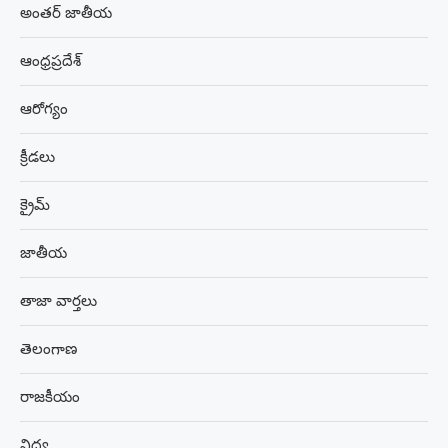
అంతర్ జాతీయ
ఆంధ్రప్రదేశ్
ఆరోగ్యం
క్రీడలు
క్రైమ్
జాతీయ
తాజా వార్తలు
తెలంగాణ
రాజకీయం
విద్య