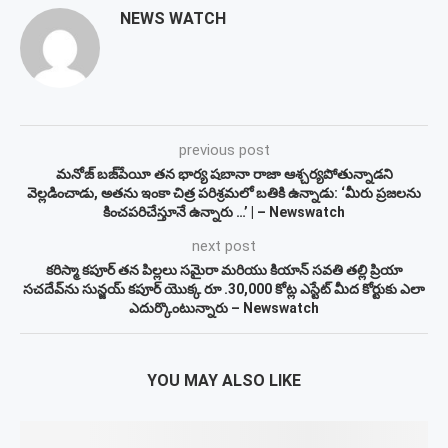
NEWS WATCH
previous post
మనోజ్ బజ్‌పేయీ తన భార్య షబానా రాజా ఆశ్చర్యపోతున్నాడని
వెల్లడించాడు, అతను ఇంకా చిత్ర పరిశ్రమలో బతికి ఉన్నాడు: ‘మీరు ప్రజలను
కించపరిచేస్తూనే ఉన్నారు …’ | – Newswatch
next post
కరిస్మా కపూర్ తన పిల్లలు సమైరా మరియు కియాన్ సవతి తల్లి ప్రియా
సచదేవ్‌ను సున్జయ్ కపూర్ యొక్క రూ .30,000 కోట్ల ఎస్టేట్ మీద కోర్టుకు ఎలా
ఎదుర్కొంటున్నారు – Newswatch
YOU MAY ALSO LIKE