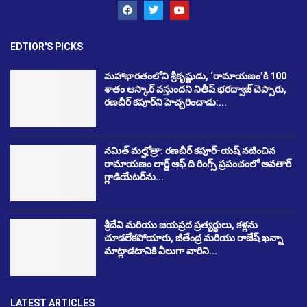
EDTIOR'S PICKS
మహాభారతంలోని శ్రీకృష్ణుడు, ‘రామాయణం’కి 100
శాతం ఆస్కార్ వస్తుందని నితీష్ భరద్వాజ్ చెప్పారు,
రణబీర్ కపూర్‌ని హెచ్చరించాడు:...
నమిత్ మల్హోత్రా: రణబీర్ కపూర్-యష్ నటించిన
రామాయణం లార్డ్ ఆఫ్ ది రింగ్స్ ప్రపంచంలో అవతార్
గ్లాడియేటర్‌ను...
శ్రీదేవి మరియు జయప్రద ప్రత్యర్థులు, కళ్లను
చూడలేకపోయారు, జీతేంద్ర మరియు రాజేష్ ఖన్నా
మాట్లాడటానికి వీలుగా వారిని...
LATEST ARTICLES