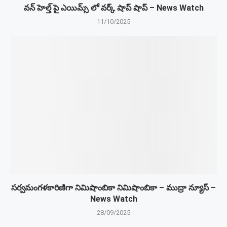
వన్ హెల్త్ పై ఎయిమ్స్ లో వర్క్ షాప్ షాప్ – News Watch
11/10/2025
సర్వమంగళకారిణిగా నిమిషాంబికా నిమిషాంబికా – ముద్రా న్యూస్ –
News Watch
28/09/2025