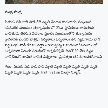
ముద్ర ముద్ర,
పిడుగు పడి పాడి పాడి గేదె మృతి చెందిన గురువారం సంఘటన
భువనగిరి మండలం తుక్కాపురం లో చోటు. స్థానికులు, బాధితుడు
బాధితుడు తెలిపిన వివరాల ప్రకారం మండలంలోని తుక్కాపురం
గ్రామానికి చెందిన వాళ్లపు పర్వతాలు పర్వతాలు తన వ్యవసాయ భావి
వద్ద బర్రెల పాడి గేదెను. వర్షాలు కురుస్తున్న సమయంలో సమయంలో
ఒక్కసారిగా పిడుగు పడడంతో అక్కడికక్కడే. దీంతో 80 వేల నష్టం
వాటిలిందని భావిత భావిత పర్వతాలు. ప్రభుత్వం తనను ఆదుకోవాలని.
Post పిడుగు పడి పాడి పాడి మృతి మృతి మృతి మృతి మృతి మృతి
మృతి మృతి మృతి మృతి first first on ముద్రా న్యూస్.