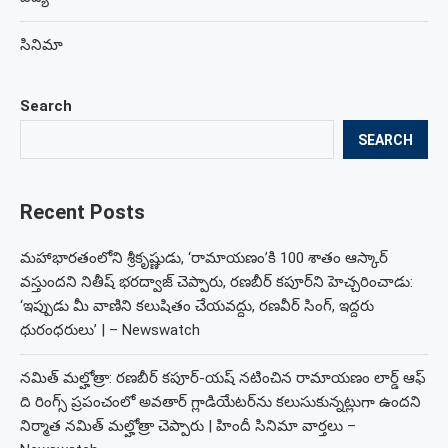
సినిమా
Search
SEARCH
Recent Posts
మహాభారతంలోని శ్రీకృష్ణుడు, ‘రామాయణం’కి 100 శాతం ఆస్కార్
వస్తుందని నితీష్ భరద్వాజ్ చెప్పారు, రణబీర్ కపూర్‌ని హెచ్చరించాడు:
‘ఇప్పుడు మీ వాణిని కలుషితం చేయవద్దు, రణవీర్ సింగ్, ఇద్దరు
ధురంధరులు’ | – Newswatch
నమిత్ మల్హోత్రా: రణబీర్ కపూర్-యష్ నటించిన రామాయణం లార్డ్ ఆఫ్
ది రింగ్స్ ప్రపంచంలో అవతార్ గ్లాడియేటర్‌ను కలుసుకున్నట్లుగా ఉందని
నిర్మాత నమిత్ మల్హోత్రా చెప్పారు | హిందీ సినిమా వార్తలు –