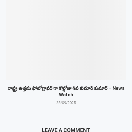
రాష్ట్ర ఉత్తమ ఫోటోగ్రాఫర్ గా కొల్లోజు శివ కుమార్ కుమార్ – News
Watch
28/09/2025
LEAVE A COMMENT