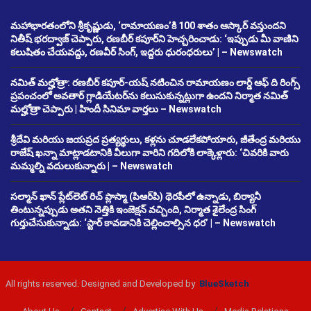
మహాభారతంలోని శ్రీకృష్ణుడు, ‘రామాయణం’కి 100 శాతం ఆస్కార్ వస్తుందని
నితీష్ భరద్వాజ్ చెప్పారు, రణబీర్ కపూర్‌ని హెచ్చరించాడు: ‘ఇప్పుడు మీ వాణిని
కలుషితం చేయవద్దు, రణవీర్ సింగ్, ఇద్దరు ధురంధరులు’ | – Newswatch
నమిత్ మల్హోత్రా: రణబీర్ కపూర్-యష్ నటించిన రామాయణం లార్డ్ ఆఫ్ ది రింగ్స్
ప్రపంచంలో అవతార్ గ్లాడియేటర్‌ను కలుసుకున్నట్లుగా ఉందని నిర్మాత నమిత్
మల్హోత్రా చెప్పారు | హిందీ సినిమా వార్తలు – Newswatch
శ్రీదేవి మరియు జయప్రద ప్రత్యర్థులు, కళ్లను చూడలేకపోయారు, జీతేంద్ర మరియు
రాజేష్ ఖన్నా మాట్లాడటానికి వీలుగా వారిని గదిలోకి లాక్కెళ్లారు: ‘చివరికి వారు
మమ్మల్ని వదులుకున్నారు | – Newswatch
సల్మాన్ ఖాన్ ప్లేట్‌లెట్ రిచ్ ప్లాస్మా (పిఆర్‌పి) థెరపీలో ఉన్నాడు, బిర్యానీ
తింటున్నప్పుడు అతని నెత్తికి ఇంజెక్షన్ వచ్చింది, నిర్మాత శైలేంద్ర సింగ్
గుర్తుచేసుకున్నాడు: ‘స్టార్ కావడానికి చెల్లించాల్సిన ధర’ | – Newswatch
All rights reserved. Designed and Developed by
BlueSketch