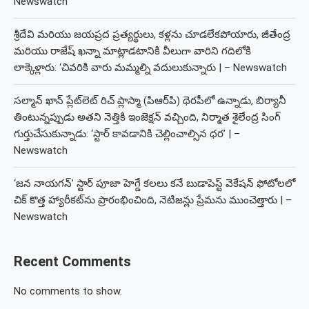
Newswatch
శ్రీదేవి మరియు జయప్రద ప్రత్యర్థులు, కళ్లను చూడలేకపోయారు, జీతేంద్ర
మరియు రాజేష్ ఖన్నా మాట్లాడటానికి వీలుగా వారిని గదిలోకి
లాక్కెళ్లారు: ‘చివరికి వారు మమ్మల్ని వదులుకున్నారు | – Newswatch
సల్మాన్ ఖాన్ ప్లేట్‌లెట్ రిచ్ ప్లాస్మా (పిఆర్‌పి) థెరపీలో ఉన్నాడు, బిర్యానీ
తింటున్నప్పుడు అతని నెత్తికి ఇంజెక్షన్ వచ్చింది, నిర్మాత శైలేంద్ర సింగ్
గుర్తుచేసుకున్నాడు: ‘స్టార్ కావడానికి చెల్లించాల్సిన ధర’ | –
Newswatch
‘జన నాయగన్’ స్టార్ పూజా హెగ్డే కలలు కనే బుడాపెస్ట్ వెకేషన్ ఫోటోలలో
చిక్ కొత్త హ్యారీకట్‌ను ప్రారంభించింది, నెటిజన్లు ప్రేమను ముంచెత్తారు | –
Newswatch
Recent Comments
No comments to show.