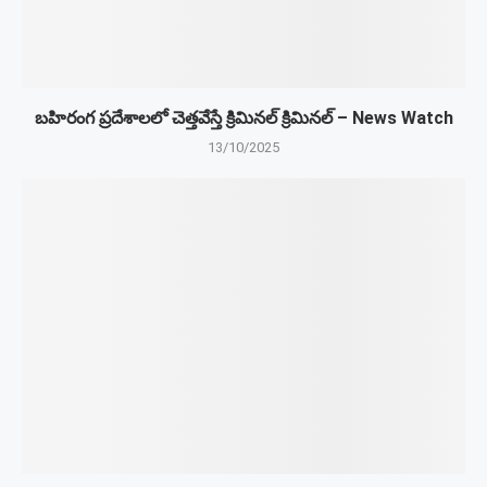
బహిరంగ ప్రదేశాలలో చెత్తవేస్తే క్రిమినల్ క్రిమినల్ – News Watch
13/10/2025