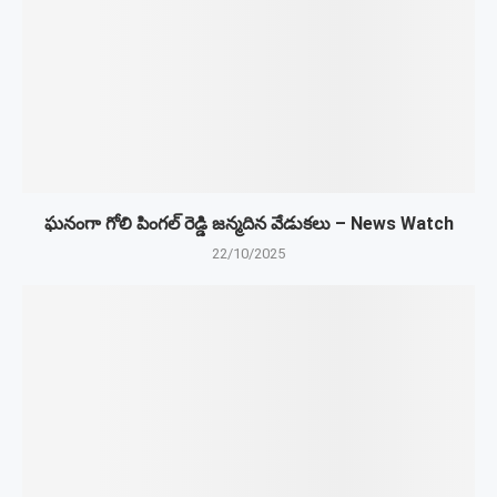
ఘనంగా గోలి పింగల్ రెడ్డి జన్మదిన వేడుకలు – News Watch
22/10/2025