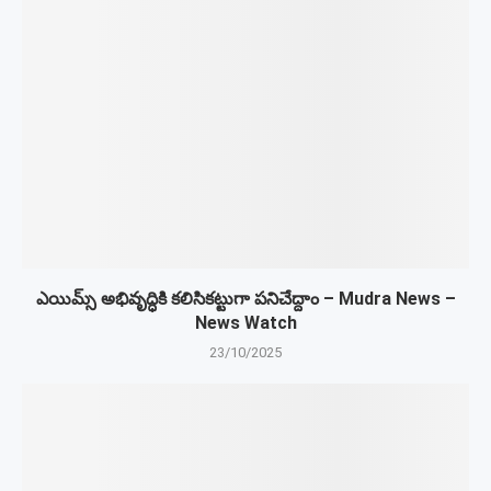
ఎయిమ్స్ అభివృద్ధికి కలిసికట్టుగా పనిచేద్దాం – Mudra News –
News Watch
23/10/2025