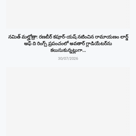
నమిత్ మల్హోత్రా: రణబీర్ కపూర్-యష్ నటించిన రామాయణం లార్డ్
ఆఫ్ ది రింగ్స్ ప్రపంచంలో అవతార్ గ్లాడియేటర్‌ను
కలుసుకున్నట్లుగా...
30/07/2026