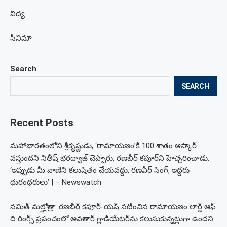
విద్య
సినిమా
Search
SEARCH
Recent Posts
మహాభారతంలోని శ్రీకృష్ణుడు, ‘రామాయణం’కి 100 శాతం ఆస్కార్
వస్తుందని నితీష్ భరద్వాజ్ చెప్పారు, రణబీర్ కపూర్‌ని హెచ్చరించాడు:
‘ఇప్పుడు మీ వాణిని కలుషితం చేయవద్దు, రణవీర్ సింగ్, ఇద్దరు
ధురంధరులు’ | – Newswatch
నమిత్ మల్హోత్రా: రణబీర్ కపూర్-యష్ నటించిన రామాయణం లార్డ్ ఆఫ్
ది రింగ్స్ ప్రపంచంలో అవతార్ గ్లాడియేటర్‌ను కలుసుకున్నట్లుగా ఉందని