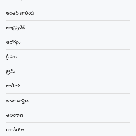
అంతర్ జాతీయ
ఆంధ్రప్రదేశ్
ఆరోగ్యం
క్రీడలు
క్రైమ్
జాతీయ
తాజా వార్తలు
తెలంగాణ
రాజకీయం