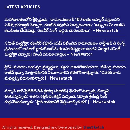
LATEST ARTICLES
మహాభారతంలోని శ్రీకృష్ణుడు, ‘రామాయణం’కి 100 శాతం ఆస్కార్ వస్తుందని
నితీష్ భరద్వాజ్ చెప్పారు, రణబీర్ కపూర్‌ని హెచ్చరించాడు: ‘ఇప్పుడు మీ వాణిని
కలుషితం చేయవద్దు, రణవీర్ సింగ్, ఇద్దరు ధురంధరులు’ | – Newswatch
నమిత్ మల్హోత్రా: రణబీర్ కపూర్-యష్ నటించిన రామాయణం లార్డ్ ఆఫ్ ది రింగ్స్
ప్రపంచంలో అవతార్ గ్లాడియేటర్‌ను కలుసుకున్నట్లుగా ఉందని నిర్మాత నమిత్
మల్హోత్రా చెప్పారు | హిందీ సినిమా వార్తలు – Newswatch
శ్రీదేవి మరియు జయప్రద ప్రత్యర్థులు, కళ్లను చూడలేకపోయారు, జీతేంద్ర మరియు
రాజేష్ ఖన్నా మాట్లాడటానికి వీలుగా వారిని గదిలోకి లాక్కెళ్లారు: ‘చివరికి వారు
మమ్మల్ని వదులుకున్నారు | – Newswatch
సల్మాన్ ఖాన్ ప్లేట్‌లెట్ రిచ్ ప్లాస్మా (పిఆర్‌పి) థెరపీలో ఉన్నాడు, బిర్యానీ
తింటున్నప్పుడు అతని నెత్తికి ఇంజెక్షన్ వచ్చింది, నిర్మాత శైలేంద్ర సింగ్
గుర్తుచేసుకున్నాడు: ‘స్టార్ కావడానికి చెల్లించాల్సిన ధర’ | – Newswatch
All rights reserved. Designed and Developed by
BlueSketch