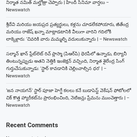
నిర్మాత నమిత్ మల్హోత్రా చెప్పారు | హిందీ సినిమా వార్తలు –
Newswatch
శ్రీదేవి మరియు జయప్రద ప్రత్యర్థులు, కళ్లను చూడలేకపోయారు, జీతేంద్ర
మరియు రాజేష్ ఖన్నా మాట్లాడటానికి వీలుగా వారిని గదిలోకి
లాక్కెళ్లారు: ‘చివరికి వారు మమ్మల్ని వదులుకున్నారు | – Newswatch
సల్మాన్ ఖాన్ ప్లేట్‌లెట్ రిచ్ ప్లాస్మా (పిఆర్‌పి) థెరపీలో ఉన్నాడు, బిర్యానీ
తింటున్నప్పుడు అతని నెత్తికి ఇంజెక్షన్ వచ్చింది, నిర్మాత శైలేంద్ర సింగ్
గుర్తుచేసుకున్నాడు: ‘స్టార్ కావడానికి చెల్లించాల్సిన ధర’ | –
Newswatch
‘జన నాయగన్’ స్టార్ పూజా హెగ్డే కలలు కనే బుడాపెస్ట్ వెకేషన్ ఫోటోలలో
చిక్ కొత్త హ్యారీకట్‌ను ప్రారంభించింది, నెటిజన్లు ప్రేమను ముంచెత్తారు | –
Newswatch
Recent Comments