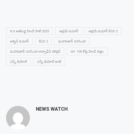
8 వ అతిపెద్ద హిందీ హిట్ 2025
అక్షయ్ కుమార్
అక్షయ్ కుమార్ కేసరి 2
అశ్విన్ కుమార్
కేసరి 2
మహావతార్ నరసింహ
మహావతార్ నరసింహ బాక్సాఫీస్ కలెక్షన్
రూ .100 కోట్ల హిందీ చిత్రం
సన్నీ డియోల్
సన్నీ డియోల్ జాట్
NEWS WATCH