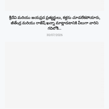
శ్రీదేవి మరియు జయప్రద ప్రత్యర్థులు, కళ్లను చూడలేకపోయారు,
జీతేంద్ర మరియు రాజేష్ ఖన్నా మాట్లాడటానికి వీలుగా వారిని
గదిలోకి...
30/07/2026