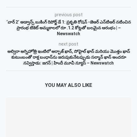
previous post
‘వార్ 2’ అడ్వాన్స్ బుకింగ్ రిపోర్ట్ డే 1: ప్రకృతి రోషన్ -జెఆర్ ఎన్‌టిఆర్ నటించిన
ప్రారంభ టికెట్ అమ్మకాలలో రూ .1.2 కోట్లతో బలమైన ఆరంభం | –
Newswatch
next post
అల్విరా అగ్నిహోత్రి ఇంటిలో అర్బాజ్ ఖాన్, సోహైల్ ఖాన్ మరియు మొత్తం ఖాన్
కుటుంబంతో రాక్ష బంధాన్‌ను జరుపుకునేటప్పుడు సల్మాన్ ఖాన్ అందరూ
నవ్విస్తాడు: జగన్ | హిందీ మూవీ న్యూస్ – Newswatch
YOU MAY ALSO LIKE