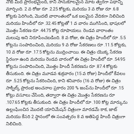
నోట్ మీద ప్రారంభమైంది, కాని సానుకూలమైన మాట త్వరగా పథాన్ని
మార్చింది. 2 వ రోజు రూ .2.25 కోట్లకు, మరియు 3 వ రోజు రూ .6.8
కోట్లకు పెరిగింది, మొదటి వారాంతంలో ఒక బలమైన వేదికగా నిలిచింది
మరియు హిందీలో రూ .32.45 కోట్లతో 1 వ వారం ముగిసింది, భాషలలో
మొత్తం సేకరణ రూ .44.75 కోట్ల రూపాయలు.
రెండవ వారాంతం
మలుపు అని నిరూపించబడింది. 8 వ రోజు, ఈ చిత్రం హిందీలో రూ .5.5
కోట్లను సంపాదించింది, మరియు 9 వ రోజు సేకరణలు రూ .11.5 కోట్లకు,
10 వ రోజు రూ .17.5 కోట్లను ముద్రించాయి. ఈ చిత్రం యొక్క సేకరణ
స్థిరంగా ఉంది మరియు రెండవ వారంలో ఈ చిత్రం హిందీలో రూ .54.95
కోట్లను సంపాదించింది, మొత్తం హిందీ సేకరణను రూ .87.4 కోట్లకు
తీసుకుంది.
ఈ చిత్రం మూడవ శుక్రవారం (15 వ రోజు) హిందీలో కేవలం
రూ .5.25 కోట్లను సేకరించింది, కాని శనివారం (16 వ రోజు) ఈ చిత్రం
సాక్నిల్క్ ప్రారంభ అంచనాల ప్రకారం 200 % జంప్‌ను హిందీలో రూ .15
కోట్లు వసూలు చేసింది, తద్వారా ఈ చిత్రం మొత్తం సేకరణను రూ
.107.65 కోట్లకు తీసుకుంది. ఈ చిత్రం హిందీలో రూ .100 కోట్ల మార్కును
ఉల్లంఘించిన మొదటి యానిమేషన్ చిత్రంగా మారడమే కాక, జాట్
మరియు కేసరి 2 స్థానంలో ఈ సంవత్సరం 8 వ అతిపెద్ద హిందీ చిత్రంగా
నిలిచింది.