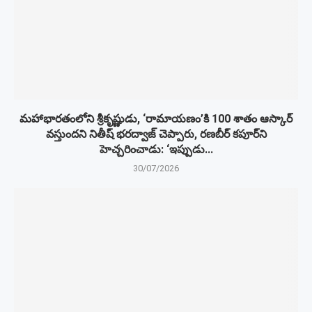
మహాభారతంలోని శ్రీకృష్ణుడు, ‘రామాయణం’కి 100 శాతం ఆస్కార్
వస్తుందని నితీష్ భరద్వాజ్ చెప్పారు, రణబీర్ కపూర్‌ని
హెచ్చరించాడు: ‘ఇప్పుడు...
30/07/2026