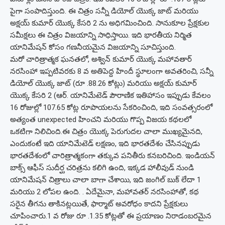
పైగా సంపాదిస్తుంది. ఈ చిత్రం సన్నీ డియోల్ యొక్క జాట్ మరియు
అక్షయ్ కుమార్ యొక్క కేసరి 2 ను అధిగమించింది. సానుకూల ప్రేక్షకుల
సమీక్షలు ఈ చిత్రం విజయాన్ని సాధిస్తాయి. ఇది భారతీయ నిర్మిత
యానిమేషన్ కోసం గణనీయమైన విజయాన్ని సూచిస్తుంది.
మరో చారిత్రాత్మక ఘనతలో, అశ్విన్ కుమార్ యొక్క మహావతార్
నరసింహా ఇప్పటివరకు 8 వ అతిపెద్ద హిందీ స్థూలంగా అవతరించి, సన్నీ
డియోల్ యొక్క జాట్ (రూ .88.26 కోట్లు) మరియు అక్షయ్ కుమార్
యొక్క కేసరి 2 (ఆర్. యానిమేటెడ్ పౌరాణిక ఇతిహాసం ఇప్పుడు కేవలం
16 రోజుల్లో 107.65 కోట్ల రూపాయలను సేకరించింది, ఇది సంవత్సరంలో
అత్యంత unexpected హించని మరియు గొప్ప విజయ కథలలో
ఒకటిగా నిలిచింది.
ఈ చిత్రం యొక్క పెరుగుదల చాలా ముఖ్యమైనది,
ఎందుకంటే ఇది యానిమేటెడ్ లక్షణం, ఇది భారతదేశం చేసినప్పుడు
భారతదేశంలో చారిత్రాత్మకంగా తక్కువ పనితీరు కనబరిచింది. ఇండియన్
బాక్స్ ఆఫీస్ సుదీర్ఘ చరిత్రను కలిగి ఉంది, ఇక్కడ హాలీవుడ్ నుండి
యానిమేషన్ చిత్రాలు చాలా బాగా చేశాయి, ఇది జంగిల్ బుక్ లేదా 1
మరియు 2 లోపల ఉంది. . ఏదేమైనా, మహావతర్ నరసింహాతో, కథ
సరైన తీగను తాకినట్లయితే, ఫార్మాట్ అవరోధం కాదని ప్రేక్షకులు
చూపించారు.
1 వ రోజు రూ .1.35 కోట్లతో ఈ ప్రయాణం నిరాడంబరమైన