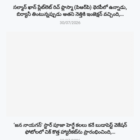
సల్మాన్ ఖాన్ ప్లేట్‌లెట్ రిచ్ ప్లాస్మా (పిఆర్‌పి) థెరపీలో ఉన్నాడు,
బిర్యానీ తింటున్నప్పుడు అతని నెత్తికి ఇంజెక్షన్ వచ్చింది,...
30/07/2026
‘జన నాయగన్’ స్టార్ పూజా హెగ్డే కలలు కనే బుడాపెస్ట్ వెకేషన్
ఫోటోలలో చిక్ కొత్త హ్యారీకట్‌ను ప్రారంభించింది,...