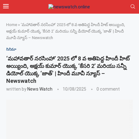
Home
»
‘మహావతార్ నరసింహా’ 2025 లో 8 వ అతిపెద్ద హిందీ హిట్ అయ్యింది,
అక్షయ్ కుమార్ యొక్క ‘కేసరి 2’ మరియు సన్నీ డియోల్ యొక్క ‘జాత్’ | హిందీ
మూవీ న్యూస్ – Newswatch
సినిమా
‘మహావతార్ నరసింహా’ 2025 లో 8 వ అతిపెద్ద హిందీ హిట్
అయ్యింది, అక్షయ్ కుమార్ యొక్క ‘కేసరి 2’ మరియు సన్నీ
డియోల్ యొక్క ‘జాత్’ | హిందీ మూవీ న్యూస్ –
Newswatch
written by
News Watch
10/08/2025
0 comment