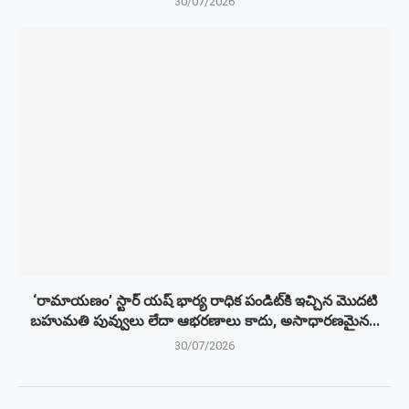
30/07/2026
‘రామాయణం’ స్టార్ యష్ భార్య రాధిక పండిట్‌కి ఇచ్చిన మొదటి
బహుమతి పువ్వులు లేదా ఆభరణాలు కాదు, అసాధారణమైన...
30/07/2026