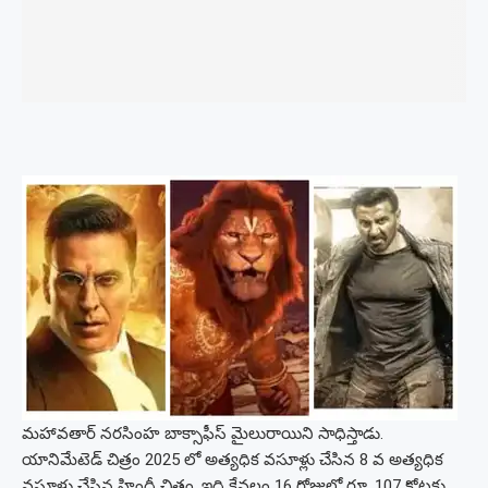
మహావతార్ నరసింహ బాక్సాఫీస్ మైలురాయిని సాధిస్తాడు.
యానిమేటెడ్ చిత్రం 2025 లో అత్యధిక వసూళ్లు చేసిన 8 వ అత్యధిక
వసూళ్లు చేసిన హిందీ చిత్రం. ఇది కేవలం 16 రోజుల్లో రూ .107 కోట్లకు