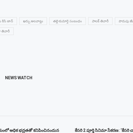
సి కిసి జాన్
ఖర్చు అలవాట్లు
తల్లి-కుమార్తె సంబంధం
పాలక్ తివారీ
పొదుపు జీ
ా తివారీ
NEWS WATCH
యంలో అధిక భద్రతతో కనిపించినందున
కేసరి 2 పూర్తి సినిమా సేకరణ: ‘కేసరి చా