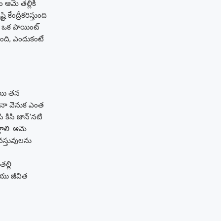
ఆమె తల్లికి
ేంద్రీకరిస్తుంది
కి ఒక పాయింట్
పింది, ఎందుకంటే
ాయి తన
మె నా వెనుక ఎంత
ిసి కిసి జాన్‘నటి
లాలి. ఆమె
వస్తువులను
ల్లి
ియు జీవిత