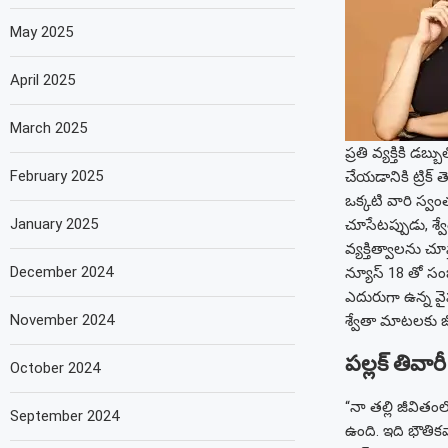
May 2025
April 2025
March 2025
ప్రతి వ్యక్తికి
February 2025
చేయడానికి ట్రిక్
ఒక్కటి వారి స్వ
January 2025
చూసేటప్పుడు, శ్
వ్యక్తిత్వాలను చూస
December 2024
న్యూస్ 18 తో సం
ఎదురుగా ఉన్న వైప
November 2024
శ్వేతా మాటలకు జ
పల్లక్ తివా
October 2024
“నా తల్లి జీవిత
September 2024
ఉంది. ఇది భౌతికవ