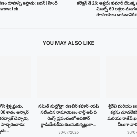
ణం రూపాన్ని ఇస్తాడు: జగన్ | హిందీ
కలెక్షన్ డే 26: అక్షయ్ కుమార్ యొక్క
Newswatch
మింట్స్ 60 లక్షలు మంగళ
రూపాయలు దాటడానికి కష
YOU MAY ALSO LIKE
శ్రీకృష్ణుడు,
నమిత్ మల్హోత్రా: రణబీర్ కపూర్-యష్
శ్రీదేవి మరియు జయ
0 శాతం ఆస్కార్
నటించిన రామాయణం లార్డ్ ఆఫ్ ది
కళ్లను చూడలేకప
భరద్వాజ్ చెప్పారు,
రింగ్స్ ప్రపంచంలో అవతార్
మరియు రాజేష్ ఖన
ి హెచ్చరించాడు:
గ్లాడియేటర్‌ను కలుసుకున్నట్లుగా...
వీలుగా వారి
ుడు...
30/07/2026
30/0