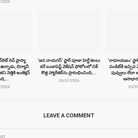
/2026
‌లెట్ రిచ్ ప్లాస్మా
‘జన నాయగన్’ స్టార్ పూజా హెగ్డే కలలు
‘రామాయణం’ స్టార
 ఉన్నాడు, బిర్యానీ
కనే బుడాపెస్ట్ వెకేషన్ ఫోటోలలో చిక్
పండిట్‌కి ఇచ్చ
 నెత్తికి ఇంజెక్షన్
కొత్త హ్యారీకట్‌ను ప్రారంభించింది,...
పువ్వులు లేదా
ది,...
అసాధార
30/07/2026
/2026
30/0
LEAVE A COMMENT