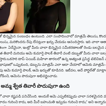
 డబ్బుతో భిన్నమైన సంబంధం ఉంటుంది. ఎలా సంపాదించాలో మాత్రమే తెలుసు, కొం
 తెలుసు, మరికొందరు రేపు లేనట్లుగా ఖర్చు చేయడం ఆనందిస్తారు. ఇది చాలా ఆత్మ
ంతంగా. ఏదేమైనా, ఇంట్లో మీరు చాలా భిన్నమైన సమీకరణాలతో రెండు బలమైన వ్య
వేత తివారీ మరియు ఆమె కుమార్తె పాలక్ తివారీ వంటి డబ్బుతో మీరు చాలా బ
్తారు.
ఒకసారి టాప్-పెయిడ్ మహిళా తారలలో ఉన్న అత్యంత ప్రసిద్ధ టెలివిజన్ 
భాషణలో ఒప్పుకుంది, డబ్బును మాత్రమే ఎలా ఆదా చేయాలో ఆమెకు మాత్రమే తె
ు ఆమె కుమార్తె పాలక్, ఆమె ఖర్చుతో కూడినది. ఇటీవల, అదే పోర్టల్‌తో మాట్ల
ోడించి, ఆమెను పొదుపుగా అభివర్ణించాడు.
రీ అమ్మ శ్వేత తివారీ పొదుపుగా ఉంది
ంలో చాలా కష్టపడి పనిచేసింది. అందుకే ఆమె ఎప్పటికప్పుడు చాలా సరళమైనద
ాదం గురించి కాదు, అది మీరే బహుమతి ఇవ్వడం గురించి కాదు,” అని అన్నారుబిజ్ల