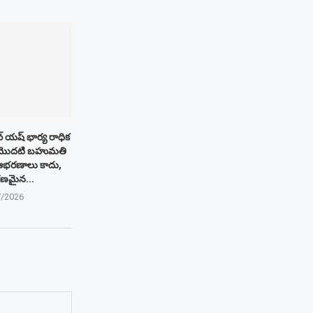
్ యష్ భార్య రాధిక
ిన మొదటి బహుమతి
 ఆభరణాలు కాదు,
ణమైన...
7/2026