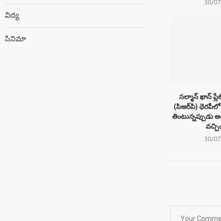
30/07
విద్య
సినిమా
సల్మాన్ ఖాన్ ప్లేట్
(పిఆర్‌పి) థెరపీలో
తింటున్నప్పుడు అతని
వచ్చిం
30/07