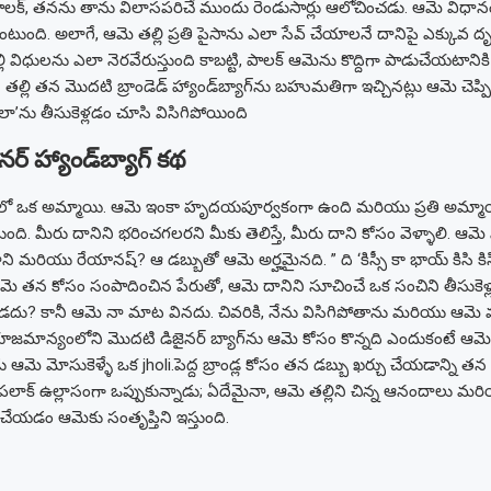
ాలక్, తనను తాను విలాసపరిచే ముందు రెండుసార్లు ఆలోచించడు. ఆమె విధానం 
ుంది. అలాగే, ఆమె తల్లి ప్రతి పైసాను ఎలా సేవ్ చేయాలనే దానిపై ఎక్కువ దృష్టి క
 విధులను ఎలా నెరవేరుస్తుంది కాబట్టి, పాలక్ ఆమెను కొద్దిగా పాడుచేయటాని
 తల్లి తన మొదటి బ్రాండెడ్ హ్యాండ్‌బ్యాగ్‌ను బహుమతిగా ఇచ్చినట్లు ఆమె చెప్
’ను తీసుకెళ్లడం చూసి విసిగిపోయింది
ర్ హ్యాండ్‌బ్యాగ్ కథ
రిలో ఒక అమ్మాయి. ఆమె ఇంకా హృదయపూర్వకంగా ఉంది మరియు ప్రతి అమ్మ
తుంది. మీరు దానిని భరించగలరని మీకు తెలిస్తే, మీరు దాని కోసం వెళ్ళాలి. ఆ
 నాని మరియు రేయానష్? ఆ డబ్బుతో ఆమె అర్హమైనది. ”
ది ‘కిస్సీ కా భాయ్ కిసి క
మె తన కోసం సంపాదించిన పేరుతో, ఆమె దానిని సూచించే ఒక సంచిని తీసుకెళ్
ు? కానీ ఆమె నా మాట వినదు. చివరికి, నేను విసిగిపోతాను మరియు ఆమె 
జమాన్యంలోని మొదటి డిజైనర్ బ్యాగ్‌ను ఆమె కోసం కొన్నది ఎందుకంటే ఆమె
ు ఆమె మోసుకెళ్ళే ఒక jholi.
పెద్ద బ్రాండ్ల కోసం తన డబ్బు ఖర్చు చేయడాన్ని తన త
ాక్ ఉల్లాసంగా ఒప్పుకున్నాడు; ఏదేమైనా, ఆమె తల్లిని చిన్న ఆనందాలు మర
ేయడం ఆమెకు సంతృప్తిని ఇస్తుంది.