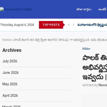
తాజా వార్తలు
అంతర్
Thursday, August 6, 2026
TOP POSTS
మహాభారతంలోని శ్రీకృష్ణుడ
Home
»
పాలక్ తివారీ తన తల్లి శ్వేతా తివారీని ‘పొదుపు’ గా అభివర్ణిస్తుంది: ఆమె జీ
సినిమా
Archives
పాలక్ తి
July 2026
అభివర్ణి
June 2026
ఇవ్వదు 
May 2026
written by
News
April 2026