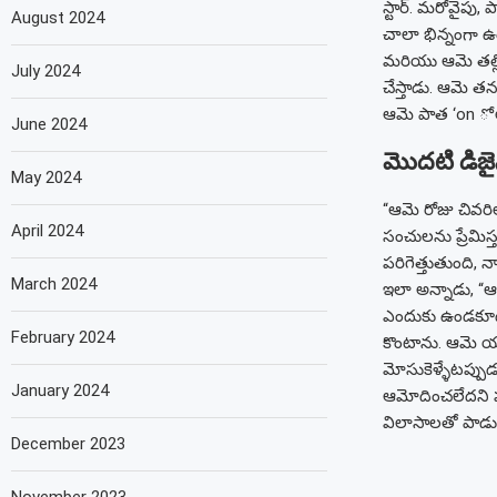
స్టార్.
మరోవైపు, ప
August 2024
చాలా భిన్నంగా ఉంట
మరియు ఆమె తల్లి
July 2024
చేస్తాడు. ఆమె తన
ఆమె పాత ‘on ోలా
June 2024
మొదటి డిజైన
May 2024
“ఆమె రోజు చివ
April 2024
సంచులను ప్రేమిస్
పరిగెత్తుతుంది,
March 2024
ఇలా అన్నాడు, “ఆ
ఎందుకు ఉండకూడద
February 2024
కొంటాను. ఆమె యా
మోసుకెళ్ళేటప్పుడ
January 2024
ఆమోదించలేదని పల
విలాసాలతో పాడుచ
December 2023