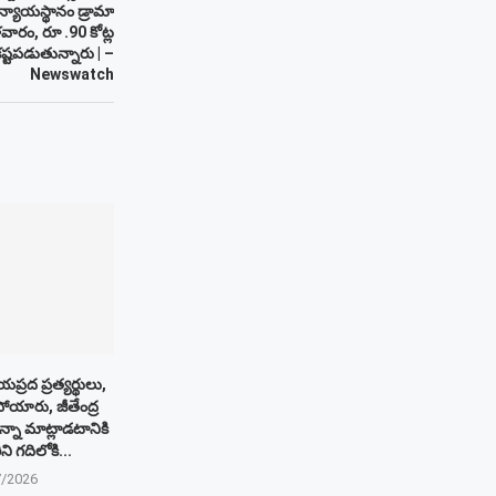
 న్యాయస్థానం డ్రామా
వారం, రూ .90 కోట్ల
్టపడుతున్నారు | –
Newswatch
ప్రద ప్రత్యర్థులు,
ోయారు, జీతేంద్ర
్నా మాట్లాడటానికి
ని గదిలోకి...
7/2026