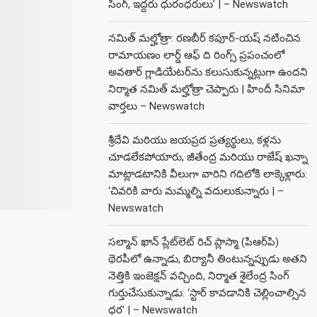
సింగ్, ఇద్దరు ధురంధరులు’ | – Newswatch
నమిత్ మల్హోత్రా: రణబీర్ కపూర్-యష్ నటించిన
రామాయణం లార్డ్ ఆఫ్ ది రింగ్స్ ప్రపంచంలో
అవతార్ గ్లాడియేటర్‌ను కలుసుకున్నట్లుగా ఉందని
నిర్మాత నమిత్ మల్హోత్రా చెప్పారు | హిందీ సినిమా
వార్తలు – Newswatch
శ్రీదేవి మరియు జయప్రద ప్రత్యర్థులు, కళ్లను
చూడలేకపోయారు, జీతేంద్ర మరియు రాజేష్ ఖన్నా
మాట్లాడటానికి వీలుగా వారిని గదిలోకి లాక్కెళ్లారు:
‘చివరికి వారు మమ్మల్ని వదులుకున్నారు | –
Newswatch
సల్మాన్ ఖాన్ ప్లేట్‌లెట్ రిచ్ ప్లాస్మా (పిఆర్‌పి)
థెరపీలో ఉన్నాడు, బిర్యానీ తింటున్నప్పుడు అతని
నెత్తికి ఇంజెక్షన్ వచ్చింది, నిర్మాత శైలేంద్ర సింగ్
గుర్తుచేసుకున్నాడు: ‘స్టార్ కావడానికి చెల్లించాల్సిన
ధర’ | – Newswatch