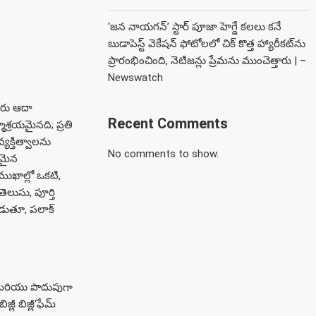
‘జన నాయగన్’ స్టార్ పూజా హెగ్డే కలలు కనే
బుడాపెస్ట్ వెకేషన్ ఫోటోలలో చిక్ కొత్త హ్యారీకట్‌ను
ప్రారంభించింది, నెటిజన్లు ప్రేమను ముంచెత్తారు | –
Newswatch
దరు ఆదా
Recent Comments
ాశ్రయమైనది; ప్రతి
క్తిత్వాలను
No comments to show.
లమైన
ముఖాల్లో ఒకటి,
లుసు, పూర్తి
ాడుతూ, పలాక్
ి మరియు పొదుపుగా
ీ బిజ్లీ‘ఫేమ్