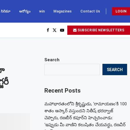
సినిమా
ఆరోగ్యం
win
Magazines
Contact Us
LOGIN
SUBSCRIBE NEWSLETTERS
Search
గా
SEARCH
జరీ
Recent Posts
మహాభారతంలోని శ్రీకృష్ణుడు, ‘రామాయణం’కి 100
శాతం ఆస్కార్ వస్తుందని నితీష్ భరద్వాజ్
చెప్పారు, రణబీర్ కపూర్‌ని హెచ్చరించాడు:
‘ఇప్పుడు మీ వాణిని కలుషితం చేయవద్దు, రణవీర్