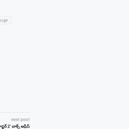
వనశైలి
next post
ప్టర్ 2’ బాక్స్ ఆఫీస్