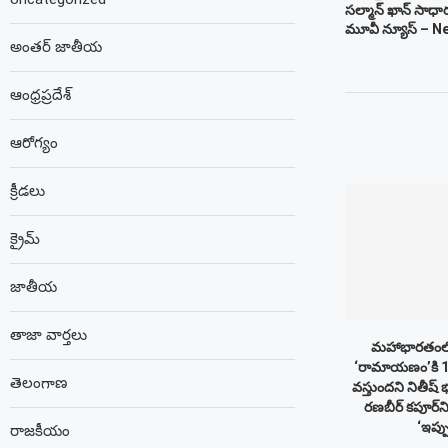
సల్మాన్ ఖాన్ సాధార
మూవీ న్యూస్ – 
అంతర్ జాతీయ
ఆంధ్రప్రదేశ్
ఆరోగ్యం
క్రీడలు
క్రైమ్
జాతీయ
తాజా వార్తలు
మహాభారతంలోని 
‘రామాయణం’కి 10
తెలంగాణ
వస్తుందని నితీష్ 
రణబీర్ కపూర్‌న
‘ఇప్ప
రాజకీయం