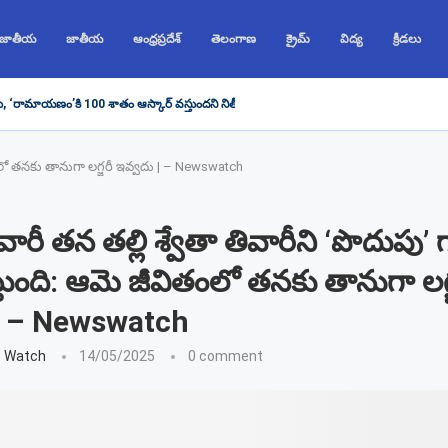
 జాతీయ
జాతీయ
ఆంధ్రప్రదేశ్
తెలంగాణ
క్రైమ్
విద్య
క్రీడలు
ు, ‘రామాయణం’కి 100 శాతం ఆస్కార్ వస్తుందని నితీష్ భరద్వాజ్ చెప్పారు, రణబీర్...
వితంలో తనకు తానుగా లగ్జరీ ఇవ్వదు | – Newswatch
వారీ తన తల్లి శ్వేతా తివారీని ‘పొదుపు’ 
స్తుంది: ఆమె జీవితంలో తనకు తానుగా లగ్
| – Newswatch
 Watch
14/05/2025
0 comment