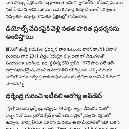
వారి చరిష్మా ప్రేక్షకులను ఉర్రూతలూగించింది. గ్లామర్‌ను జోడించి, ప్రముఖ
నటి హేమ మాలిని మరియు ఆమె కుమార్తె ఈషా డియోల్ సగర్వంగా
నవ్వుతూ, చప్పట్లు కొడుతూ ప్రేక్షకుల్లో కనిపించారు.
డియోల్స్ వేదికపైకి వెళ్లి సతత హరిత ప్రదర్శనను
అందిస్తాయి
IIFAలో తండ్రీ కొడుకుల ప్రదర్శన వారి కుటుంబ వారసత్వానికి నివాళి
మరియు వారి 2011 చిత్రం ‘యమ్లా పగ్లా దీవానా’ విడుదలతో
సమానంగా జరిగింది, ఇది ‘ప్రతిగ్య’లోని క్లాసిక్ 1975 పాట వలె అదే
ఉల్లాసభరితమైన, మంచి అనుభూతిని కలిగిస్తుంది. సన్నీ మరియు
బాబీతో పాటు ధర్మేంద్ర గాడి అభిమానులకు ట్రీట్‌గా ఉందని వీడియోలో
చూడవచ్చు.
ధర్మేంద్ర గురించి ఇటీవలి ఆరోగ్య అప్‌డేట్
‘షోలే’ నటుడు ధర్మేంద్ర, ఇప్పుడు 89 ఏళ్లు, శ్వాస తీసుకోవడంలో
ఇబ్బందితో ముంబైలోని బ్రీచ్ కాండీ ఆసుపత్రిలో వైద్య సంరక్షణలో
ఉన్నారు.
భార్య హేమా మాలిని మరియు ఈషా డియోల్‌తో సహా అతని