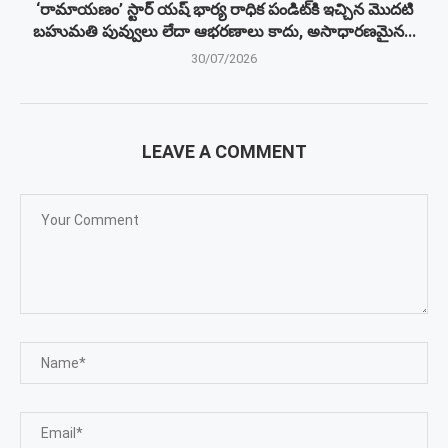
‘రామాయణం’ స్టార్ యష్ భార్య రాధిక పండిట్‌కి ఇచ్చిన మొదటి
బహుమతి పువ్వులు లేదా ఆభరణాలు కాదు, అసాధారణమైన...
30/07/2026
LEAVE A COMMENT