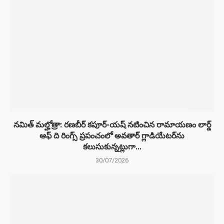
నమిత్ మల్హోత్రా: రణబీర్ కపూర్-యష్ నటించిన రామాయణం లార్డ్
ఆఫ్ ది రింగ్స్ ప్రపంచంలో అవతార్ గ్లాడియేటర్‌ను
కలుసుకున్నట్లుగా...
30/07/2026