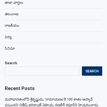
తాజా వార్తలు
తెలంగాణ
రాజకీయం
విద్య
సినిమా
Search
SEARCH
Recent Posts
మహాభారతంలోని శ్రీకృష్ణుడు, ‘రామాయణం’కి 100 శాతం ఆస్కార్
వస్తుందని నితీష్ భరద్వాజ్ చెప్పారు, రణబీర్ కపూర్‌ని హెచ్చరించాడు: