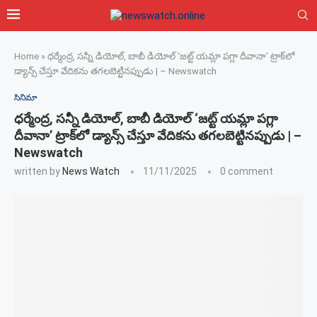
Home
»
ధర్మేంద్ర, సన్నీ డియోల్, బాబీ డియోల్ ‘జట్ట్ యమ్లా పగ్లా దీవానా’ ట్రాక్‌లో
డ్యాన్స్ చేస్తూ వేదికను తగలబెట్టినప్పుడు | – Newswatch
సినిమా
ధర్మేంద్ర, సన్నీ డియోల్, బాబీ డియోల్ ‘జట్ట్ యమ్లా పగ్లా
దీవానా’ ట్రాక్‌లో డ్యాన్స్ చేస్తూ వేదికను తగలబెట్టినప్పుడు | –
Newswatch
written by
News Watch
11/11/2025
0 comment