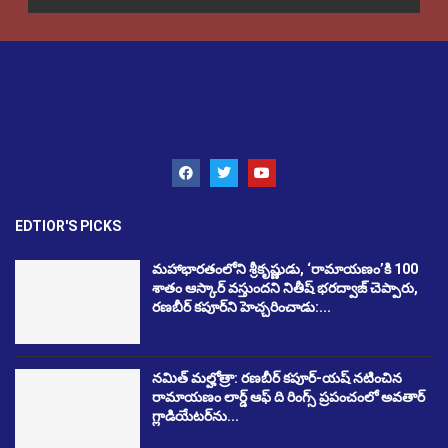
EDTIOR'S PICKS
మహాభారతంలోని శ్రీకృష్ణుడు, ‘రామాయణం’కి 100
శాతం ఆస్కార్ వస్తుందని నితీష్ భరద్వాజ్ చెప్పారు,
రణబీర్ కపూర్‌ని హెచ్చరించాడు:...
నమిత్ మల్హోత్రా: రణబీర్ కపూర్-యష్ నటించిన
రామాయణం లార్డ్ ఆఫ్ ది రింగ్స్ ప్రపంచంలో అవతార్
గ్లాడియేటర్‌ను...