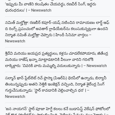
‘ఇప్పుడు మీ వాణిని కలుషితం చేయవద్దు, రణవీర్ సింగ్, ఇద్దరు
ధురంధరులు’ | – Newswatch
నమిత్ మల్హోత్రా: రణబీర్ కపూర్-యష్ నటించిన రామాయణం లార్డ్ ఆఫ్
ది రింగ్స్ ప్రపంచంలో అవతార్ గ్లాడియేటర్‌ను కలుసుకున్నట్లుగా ఉందని
నిర్మాత నమిత్ మల్హోత్రా చెప్పారు | హిందీ సినిమా వార్తలు –
Newswatch
శ్రీదేవి మరియు జయప్రద ప్రత్యర్థులు, కళ్లను చూడలేకపోయారు, జీతేంద్ర
మరియు రాజేష్ ఖన్నా మాట్లాడటానికి వీలుగా వారిని గదిలోకి
లాక్కెళ్లారు: ‘చివరికి వారు మమ్మల్ని వదులుకున్నారు | – Newswatch
సల్మాన్ ఖాన్ ప్లేట్‌లెట్ రిచ్ ప్లాస్మా (పిఆర్‌పి) థెరపీలో ఉన్నాడు, బిర్యానీ
తింటున్నప్పుడు అతని నెత్తికి ఇంజెక్షన్ వచ్చింది, నిర్మాత శైలేంద్ర సింగ్
గుర్తుచేసుకున్నాడు: ‘స్టార్ కావడానికి చెల్లించాల్సిన ధర’ | –
Newswatch
‘జన నాయగన్’ స్టార్ పూజా హెగ్డే కలలు కనే బుడాపెస్ట్ వెకేషన్ ఫోటోలలో