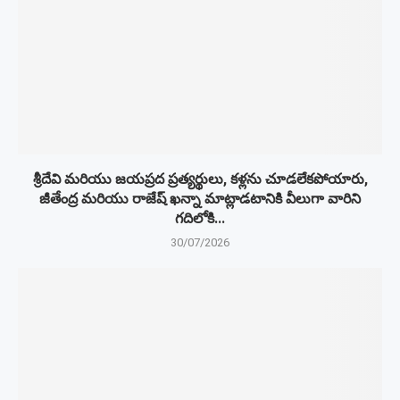
శ్రీదేవి మరియు జయప్రద ప్రత్యర్థులు, కళ్లను చూడలేకపోయారు,
జీతేంద్ర మరియు రాజేష్ ఖన్నా మాట్లాడటానికి వీలుగా వారిని
గదిలోకి...
30/07/2026