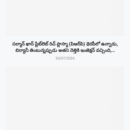
సల్మాన్ ఖాన్ ప్లేట్‌లెట్ రిచ్ ప్లాస్మా (పిఆర్‌పి) థెరపీలో ఉన్నాడు,
బిర్యానీ తింటున్నప్పుడు అతని నెత్తికి ఇంజెక్షన్ వచ్చింది,...
30/07/2026