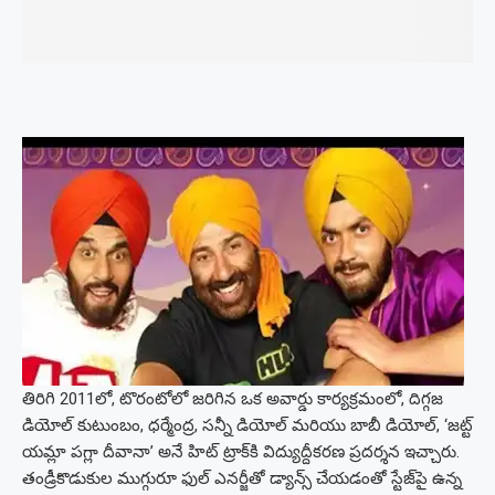
తిరిగి 2011లో, టొరంటోలో జరిగిన ఒక అవార్డు కార్యక్రమంలో, దిగ్గజ
డియోల్ కుటుంబం, ధర్మేంద్ర, సన్నీ డియోల్ మరియు బాబీ డియోల్, ‘జట్ట్
యమ్లా పగ్లా దీవానా’ అనే హిట్ ట్రాక్‌కి విద్యుద్దీకరణ ప్రదర్శన ఇచ్చారు.
తండ్రీకొడుకుల ముగ్గురూ ఫుల్ ఎనర్జీతో డ్యాన్స్ చేయడంతో స్టేజ్‌పై ఉన్న