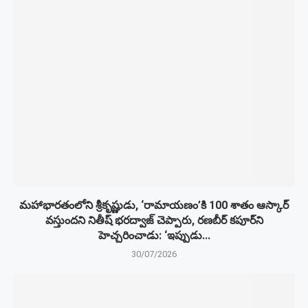
మహాభారతంలోని శ్రీకృష్ణుడు, ‘రామాయణం’కి 100 శాతం ఆస్కార్
వస్తుందని నితీష్ భరద్వాజ్ చెప్పారు, రణబీర్ కపూర్‌ని
హెచ్చరించాడు: ‘ఇప్పుడు...
30/07/2026