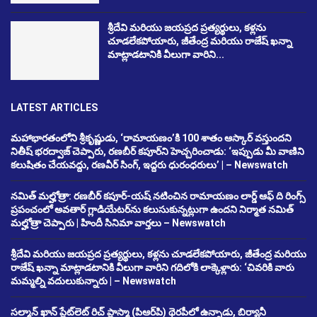
శ్రీదేవి మరియు జయప్రద ప్రత్యర్థులు, కళ్లను
చూడలేకపోయారు, జీతేంద్ర మరియు రాజేష్ ఖన్నా
మాట్లాడటానికి వీలుగా వారిని...
LATEST ARTICLES
మహాభారతంలోని శ్రీకృష్ణుడు, ‘రామాయణం’కి 100 శాతం ఆస్కార్ వస్తుందని
నితీష్ భరద్వాజ్ చెప్పారు, రణబీర్ కపూర్‌ని హెచ్చరించాడు: ‘ఇప్పుడు మీ వాణిని
కలుషితం చేయవద్దు, రణవీర్ సింగ్, ఇద్దరు ధురంధరులు’ | – Newswatch
నమిత్ మల్హోత్రా: రణబీర్ కపూర్-యష్ నటించిన రామాయణం లార్డ్ ఆఫ్ ది రింగ్స్
ప్రపంచంలో అవతార్ గ్లాడియేటర్‌ను కలుసుకున్నట్లుగా ఉందని నిర్మాత నమిత్
మల్హోత్రా చెప్పారు | హిందీ సినిమా వార్తలు – Newswatch
శ్రీదేవి మరియు జయప్రద ప్రత్యర్థులు, కళ్లను చూడలేకపోయారు, జీతేంద్ర మరియు
రాజేష్ ఖన్నా మాట్లాడటానికి వీలుగా వారిని గదిలోకి లాక్కెళ్లారు: ‘చివరికి వారు
మమ్మల్ని వదులుకున్నారు | – Newswatch
సల్మాన్ ఖాన్ ప్లేట్‌లెట్ రిచ్ ప్లాస్మా (పిఆర్‌పి) థెరపీలో ఉన్నాడు, బిర్యానీ