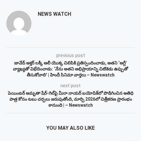
NEWS WATCH
previous post
జావేద్ అక్తర్ లక్కీ అలీ యొక్క చిలిపికి ప్రతిస్పందించాడు, అతని ‘అగ్లీ’
వ్యాఖ్యతో విభేదించాడు: ‘నేను అతని అభిప్రాయాన్ని చిటికెడు ఉప్పుతో
తీసుకోవాలి’ | హిందీ సినిమా వార్తలు – Newswatch
next post
పెయింటర్ అమృతా షేర్-గిల్‌పై మీరా నాయర్ బయోపిక్‌లో పొడిగించిన అతిధి
పాత్ర కోసం టబు చర్చలు జరుపుతోంది, మార్చి 2026లో చిత్రీకరణ ప్రారంభం
కానుంది | – Newswatch
YOU MAY ALSO LIKE