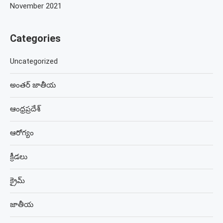
November 2021
Categories
Uncategorized
అంతర్ జాతీయ
ఆంధ్రప్రదేశ్
ఆరోగ్యం
క్రీడలు
క్రైమ్
జాతీయ