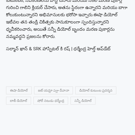
కుటుంబం, నవీకరణలను పోస్ట్ చేసారు మరియు నకిలీ మరణ పుకార్ల
గురించి గాలిని క్లియర్ చేసారు, అతను స్థిరంగా ఉన్నారని మరియు బాగా
కోలుకుంటున్నారని అభిమానులకు భరోసా ఇచ్చారు.
ఈషా డియోల్
ఇటీవల తన తండ్రి చికిత్సకు సానుకూలంగా స్పందిస్తున్నారని
ధృవీకరించారు, అయితే సన్నీ డియోల్ బృందం మరణ పుకార్లను
నమ్మవద్దని ప్రజలను కోరారు.
సల్మాన్ ఖాన్ & SRK హాస్పిటల్ కి రష్ | ధర్మేంద్ర హెల్త్ అప్‌డేట్
ఈషా డియోల్
జట్ యమ్లా పగ్లా దీవానా
డియోల్ కుటుంబ ప్రదర్శన
బాబీ డియోల్
షోలే నటుడు ధర్మేంద్ర
సన్నీ డియోల్