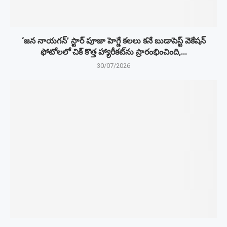
‘జన నాయగన్’ స్టార్ పూజా హెగ్డే కలలు కనే బుడాపెస్ట్ వెకేషన్
ఫోటోలలో చిక్ కొత్త హ్యారీకట్‌ను ప్రారంభించింది,...
30/07/2026