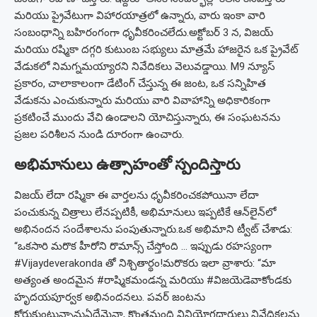
మరియు ప్రైవేటుగా విహారయాత్రలో ఉన్నారు, వారు ఇంకా వారి
సంబంధాన్ని బహిరంగంగా ధృవీకరించలేదు.
అక్టోబర్ 3 న, విజయ్
మరియు రష్మికా దగ్గరి కుటుంబ సభ్యులు మాత్రమే హాజరైన ఒక ప్రైవేట్
వేడుకలో నిమగ్నమయ్యారని నివేదికలు వెలువడ్డాయి. M9 న్యూస్
ప్రకారం, చాలాకాలంగా డేటింగ్ చేస్తున్న ఈ జంట, ఒక సన్నిహిత
వేడుకను ఎంచుకున్నారు మరియు వారి వివాహాన్ని అధికారికంగా
ప్రకటించే ముందు వేచి ఉండాలని యోచిస్తున్నారు, ఈ సంఘటనను
ప్రజల పరిశీలన నుండి దూరంగా ఉంచారు.
అభిమానులు ఉత్సాహంతో స్పందిస్తారు
విజయ్ లేదా రష్మికా ఈ వార్తలను ధృవీకరించకపోయినా లేదా
పంచుకున్న చిత్రాలు లేనప్పటికీ, అభిమానులు ఇప్పటికే ఆన్‌లైన్‌లో
అభినందన సందేశాలను పంపుతున్నారు.
ఒక అభిమాని ట్వీట్ చేశాడు:
“ఒకసారి మరొక హీరోని రొమాన్స్ చేస్తోంది … ఇప్పుడు రహస్యంగా
#Vijaydeverakonda తో నిశ్చితార్థం!
మరొకరు ఇలా వ్రాశారు: “మా
అత్యంత అందమైన #రాష్మికమండన్న మరియు #విజయెడెవాకోండకు
హృదయపూర్వక అభినందనలు. పవర్ జంటను
కోరుకుంటున్నాను
ఏదేమైనా, కొంతమంది వినియోగదారులు నివేదికలను