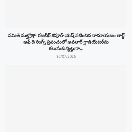
నమిత్ మల్హోత్రా: రణబీర్ కపూర్-యష్ నటించిన రామాయణం లార్డ్
ఆఫ్ ది రింగ్స్ ప్రపంచంలో అవతార్ గ్లాడియేటర్‌ను
కలుసుకున్నట్లుగా...
30/07/2026