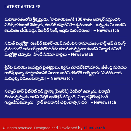
LATEST ARTICLES
మహాభారతంలోని శ్రీకృష్ణుడు, ‘రామాయణం’కి 100 శాతం ఆస్కార్ వస్తుందని
నితీష్ భరద్వాజ్ చెప్పారు, రణబీర్ కపూర్‌ని హెచ్చరించాడు: ‘ఇప్పుడు మీ వాణిని
కలుషితం చేయవద్దు, రణవీర్ సింగ్, ఇద్దరు ధురంధరులు’ | – Newswatch
నమిత్ మల్హోత్రా: రణబీర్ కపూర్-యష్ నటించిన రామాయణం లార్డ్ ఆఫ్ ది రింగ్స్
ప్రపంచంలో అవతార్ గ్లాడియేటర్‌ను కలుసుకున్నట్లుగా ఉందని నిర్మాత నమిత్
మల్హోత్రా చెప్పారు | హిందీ సినిమా వార్తలు – Newswatch
శ్రీదేవి మరియు జయప్రద ప్రత్యర్థులు, కళ్లను చూడలేకపోయారు, జీతేంద్ర మరియు
రాజేష్ ఖన్నా మాట్లాడటానికి వీలుగా వారిని గదిలోకి లాక్కెళ్లారు: ‘చివరికి వారు
మమ్మల్ని వదులుకున్నారు | – Newswatch
సల్మాన్ ఖాన్ ప్లేట్‌లెట్ రిచ్ ప్లాస్మా (పిఆర్‌పి) థెరపీలో ఉన్నాడు, బిర్యానీ
తింటున్నప్పుడు అతని నెత్తికి ఇంజెక్షన్ వచ్చింది, నిర్మాత శైలేంద్ర సింగ్
గుర్తుచేసుకున్నాడు: ‘స్టార్ కావడానికి చెల్లించాల్సిన ధర’ | – Newswatch
All rights reserved. Designed and Developed by
BlueSketch