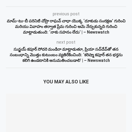
previous post
మామ్-టు-బీ పరినిటి చోప్రా రాఘవ్ చాధా యొక్క ‘దూకుడు సంరక్షణ’ గురించి
మరియు వివాహం తర్వాత ప్రేమ గురించి ఆమె నేర్చుకున్నది గురించి
మాట్లాడుతుంది: ‘నాకు సహనం లేదు’ | – Newswatch
next post
సున్జయ్ కపూర్ సోదరి మండిరా మాట్లాడుతూ, ప్రియా సచ్‌దేవ్‌తో తన
సంబంధాన్ని మొత్తం కుటుంబం వ్యతిరేకించింది: ‘కరిష్మా కపూర్ తన భర్తను
కలిగి ఉండటానికి అనుమతించబడాలి’ | – Newswatch
YOU MAY ALSO LIKE