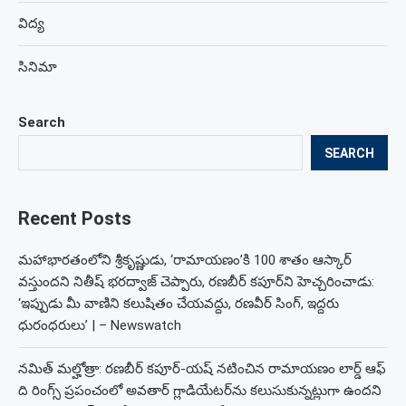
విద్య
సినిమా
Search
SEARCH
Recent Posts
మహాభారతంలోని శ్రీకృష్ణుడు, ‘రామాయణం’కి 100 శాతం ఆస్కార్
వస్తుందని నితీష్ భరద్వాజ్ చెప్పారు, రణబీర్ కపూర్‌ని హెచ్చరించాడు:
‘ఇప్పుడు మీ వాణిని కలుషితం చేయవద్దు, రణవీర్ సింగ్, ఇద్దరు
ధురంధరులు’ | – Newswatch
నమిత్ మల్హోత్రా: రణబీర్ కపూర్-యష్ నటించిన రామాయణం లార్డ్ ఆఫ్
ది రింగ్స్ ప్రపంచంలో అవతార్ గ్లాడియేటర్‌ను కలుసుకున్నట్లుగా ఉందని