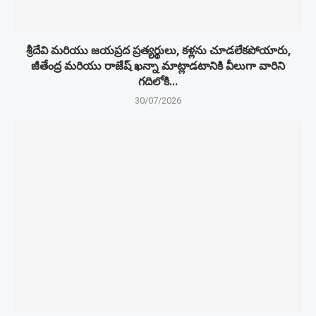
శ్రీదేవి మరియు జయప్రద ప్రత్యర్థులు, కళ్లను చూడలేకపోయారు,
జీతేంద్ర మరియు రాజేష్ ఖన్నా మాట్లాడటానికి వీలుగా వారిని
గదిలోకి...
30/07/2026