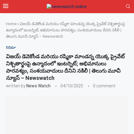
Home
»
విజయ్ డెవెకోండ మరియు రష్మికా మాండన్న యొక్క ప్రైవేట్ నిశ్చితార్థంపై
ఉన్మాదంలో ఇంటర్నెట్; అభిమానులు పారవశ్యం, సంశయవాదులు దీనిని నకిలీ |
తెలుగు మూవీ న్యూస్ – Newswatch
సినిమా
విజయ్ డెవెకోండ మరియు రష్మికా మాండన్న యొక్క ప్రైవేట్
నిశ్చితార్థంపై ఉన్మాదంలో ఇంటర్నెట్; అభిమానులు
పారవశ్యం, సంశయవాదులు దీనిని నకిలీ | తెలుగు మూవీ
న్యూస్ – Newswatch
written by
News Watch
04/10/2025
0 comment