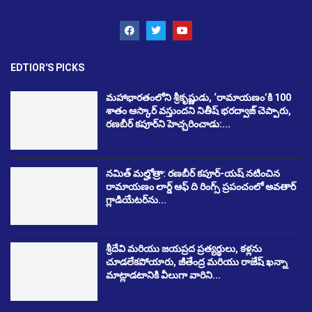
EDTIOR'S PICKS
మహాభారతంలోని శ్రీకృష్ణుడు, ‘రామాయణం’కి 100
శాతం ఆస్కార్ వస్తుందని నితీష్ భరద్వాజ్ చెప్పారు,
రణబీర్ కపూర్‌ని హెచ్చరించాడు:...
నమిత్ మల్హోత్రా: రణబీర్ కపూర్-యష్ నటించిన
రామాయణం లార్డ్ ఆఫ్ ది రింగ్స్ ప్రపంచంలో అవతార్
గ్లాడియేటర్‌ను...
శ్రీదేవి మరియు జయప్రద ప్రత్యర్థులు, కళ్లను
చూడలేకపోయారు, జీతేంద్ర మరియు రాజేష్ ఖన్నా
మాట్లాడటానికి వీలుగా వారిని...