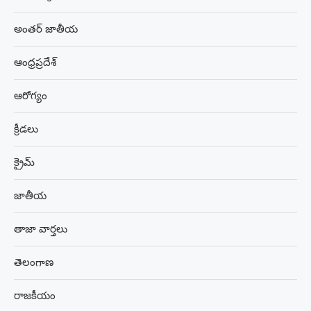
అంతర్ జాతీయ
ఆంధ్రప్రదేశ్
ఆరోగ్యం
క్రీడలు
క్రైమ్
జాతీయ
తాజా వార్తలు
తెలంగాణ
రాజకీయం