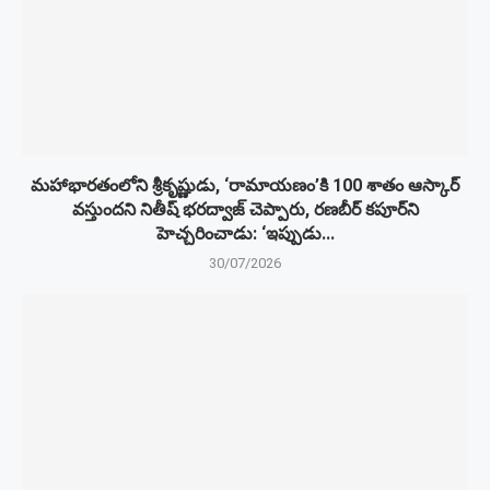
మహాభారతంలోని శ్రీకృష్ణుడు, ‘రామాయణం’కి 100 శాతం ఆస్కార్
వస్తుందని నితీష్ భరద్వాజ్ చెప్పారు, రణబీర్ కపూర్‌ని
హెచ్చరించాడు: ‘ఇప్పుడు...
30/07/2026