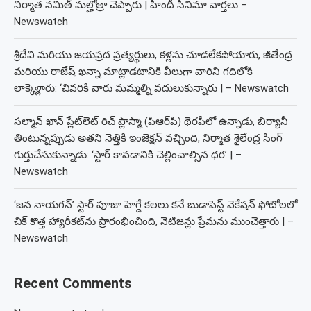
నిర్మాత నమిత్ మల్హోత్రా చెప్పారు | హిందీ సినిమా వార్తలు –
Newswatch
శ్రీదేవి మరియు జయప్రద ప్రత్యర్థులు, కళ్లను చూడలేకపోయారు, జీతేంద్ర
మరియు రాజేష్ ఖన్నా మాట్లాడటానికి వీలుగా వారిని గదిలోకి
లాక్కెళ్లారు: ‘చివరికి వారు మమ్మల్ని వదులుకున్నారు | – Newswatch
సల్మాన్ ఖాన్ ప్లేట్‌లెట్ రిచ్ ప్లాస్మా (పిఆర్‌పి) థెరపీలో ఉన్నాడు, బిర్యానీ
తింటున్నప్పుడు అతని నెత్తికి ఇంజెక్షన్ వచ్చింది, నిర్మాత శైలేంద్ర సింగ్
గుర్తుచేసుకున్నాడు: ‘స్టార్ కావడానికి చెల్లించాల్సిన ధర’ | –
Newswatch
‘జన నాయగన్’ స్టార్ పూజా హెగ్డే కలలు కనే బుడాపెస్ట్ వెకేషన్ ఫోటోలలో
చిక్ కొత్త హ్యారీకట్‌ను ప్రారంభించింది, నెటిజన్లు ప్రేమను ముంచెత్తారు | –
Newswatch
Recent Comments