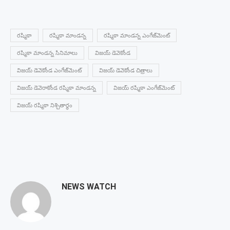
రష్మికా
రష్మికా మాండన్న
రష్మికా మాండన్న ఎంగేజ్‌మెంట్
రష్మికా మాండన్న సినిమాలు
విజయ్ డెవెకోండ
విజయ్ డెవెకోండ ఎంగేజ్‌మెంట్
విజయ్ డెవెకోండ చిత్రాలు
విజయ్ డెవెరాకోండ రష్మికా మాండన్న
విజయ్ రష్మికా ఎంగేజ్‌మెంట్
విజయ్ రష్మికా నిశ్చితార్థం
NEWS WATCH