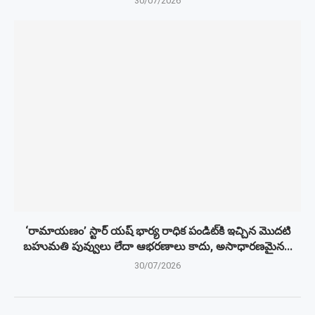
30/07/2026
‘రామాయణం’ స్టార్ యష్ భార్య రాధిక పండిట్‌కి ఇచ్చిన మొదటి
బహుమతి పువ్వులు లేదా ఆభరణాలు కాదు, అసాధారణమైన...
30/07/2026