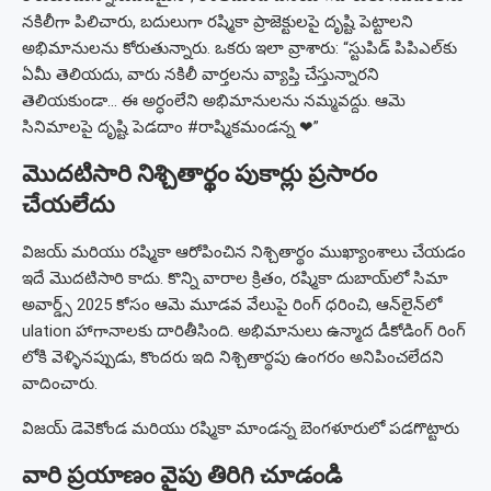
నకిలీగా పిలిచారు, బదులుగా రష్మికా ప్రాజెక్టులపై దృష్టి పెట్టాలని
అభిమానులను కోరుతున్నారు. ఒకరు ఇలా వ్రాశారు: “స్టుపిడ్ పిపిఎల్‌కు
ఏమీ తెలియదు, వారు నకిలీ వార్తలను వ్యాప్తి చేస్తున్నారని
తెలియకుండా… ఈ అర్ధంలేని అభిమానులను నమ్మవద్దు. ఆమె
సినిమాలపై దృష్టి పెడదాం #రాష్మికమండన్న ❤”
మొదటిసారి నిశ్చితార్థం పుకార్లు ప్రసారం
చేయలేదు
విజయ్ మరియు రష్మికా ఆరోపించిన నిశ్చితార్థం ముఖ్యాంశాలు చేయడం
ఇదే మొదటిసారి కాదు. కొన్ని వారాల క్రితం, రష్మికా దుబాయ్‌లో సిమా
అవార్డ్స్ 2025 కోసం ఆమె మూడవ వేలుపై రింగ్ ధరించి, ఆన్‌లైన్‌లో
ulation హాగానాలకు దారితీసింది. అభిమానులు ఉన్మాద డీకోడింగ్ రింగ్
లోకి వెళ్ళినప్పుడు, కొందరు ఇది నిశ్చితార్థపు ఉంగరం అనిపించలేదని
వాదించారు.
విజయ్ డెవెకోండ మరియు రష్మికా మాండన్న బెంగళూరులో పడగొట్టారు
వారి ప్రయాణం వైపు తిరిగి చూడండి