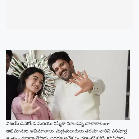
విజయ్ డెవెకోండ మరియు రష్మికా మాండన్న చాలాకాలంగా
అభిమానుల అభిమానాలు, మద్దతుదారులు తరచూ వారిని పరిపూర్ణ
జంటగా రవాణా చేస్తారు. ఇద్దరూ అనేక సందర్భాల్లో కలిసి కనిపిస్తారు