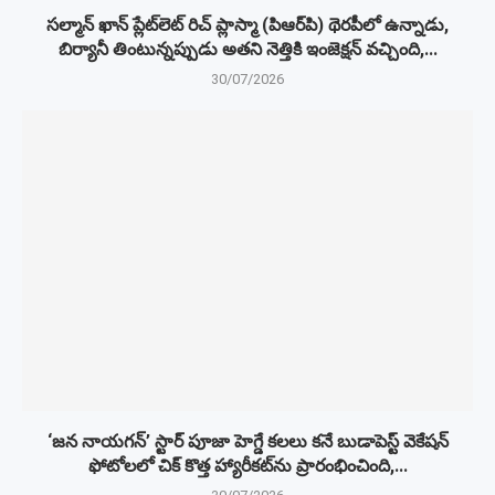
సల్మాన్ ఖాన్ ప్లేట్‌లెట్ రిచ్ ప్లాస్మా (పిఆర్‌పి) థెరపీలో ఉన్నాడు,
బిర్యానీ తింటున్నప్పుడు అతని నెత్తికి ఇంజెక్షన్ వచ్చింది,...
30/07/2026
‘జన నాయగన్’ స్టార్ పూజా హెగ్డే కలలు కనే బుడాపెస్ట్ వెకేషన్
ఫోటోలలో చిక్ కొత్త హ్యారీకట్‌ను ప్రారంభించింది,...