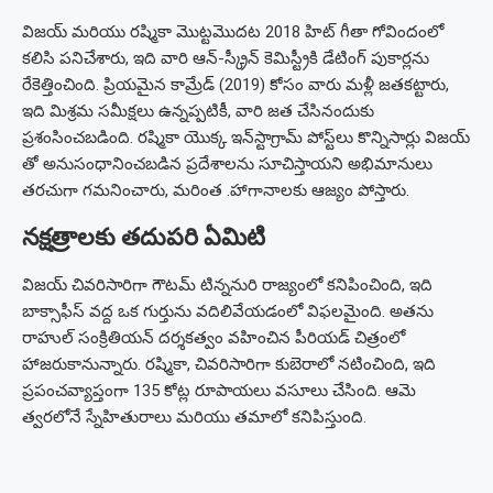
విజయ్ మరియు రష్మికా మొట్టమొదట 2018 హిట్ గీతా గోవిందంలో
కలిసి పనిచేశారు, ఇది వారి ఆన్-స్క్రీన్ కెమిస్ట్రీకి డేటింగ్ పుకార్లను
రేకెత్తించింది. ప్రియమైన కామ్రేడ్ (2019) కోసం వారు మళ్లీ జతకట్టారు,
ఇది మిశ్రమ సమీక్షలు ఉన్నప్పటికీ, వారి జత చేసినందుకు
ప్రశంసించబడింది. రష్మికా యొక్క ఇన్‌స్టాగ్రామ్ పోస్ట్‌లు కొన్నిసార్లు విజయ్
తో అనుసంధానించబడిన ప్రదేశాలను సూచిస్తాయని అభిమానులు
తరచుగా గమనించారు, మరింత .హాగానాలకు ఆజ్యం పోస్తారు.
నక్షత్రాలకు తదుపరి ఏమిటి
విజయ్ చివరిసారిగా గౌటమ్ టిన్ననురి రాజ్యంలో కనిపించింది, ఇది
బాక్సాఫీస్ వద్ద ఒక గుర్తును వదిలివేయడంలో విఫలమైంది. అతను
రాహుల్ సంక్రితియన్ దర్శకత్వం వహించిన పీరియడ్ చిత్రంలో
హాజరుకానున్నారు. రష్మికా, చివరిసారిగా కుబెరాలో నటించింది, ఇది
ప్రపంచవ్యాప్తంగా 135 కోట్ల రూపాయలు వసూలు చేసింది. ఆమె
త్వరలోనే స్నేహితురాలు మరియు తమాలో కనిపిస్తుంది.