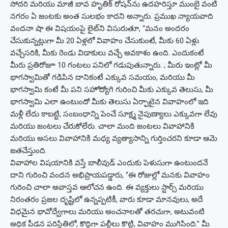
సోదరి మరియు మాజీ బావ హృతిక్ రోషన్‌ను ఉదహరిస్తూ ముంబై వంటి
నగరం ఏ జంటకు అంత సులభం కాదని అన్నారు. ప్రముఖ న్యాయవాది
వందనా షా ఈ విషయంపై లైట్‌ని విసురుతూ, “మనం అందరం
చేసుకున్నట్లుగా మీ 20 ఏళ్లలో వివాహం చేసుకుంటే, మీకు 60 ఏళ్లు
వచ్చేసరికి, మీకు రెండు విడాకులు వచ్చే అవకాశం ఉంది. ఎందుకంటే
మీరు ప్రతిరోజూ 10 గంటలు పనిలో గడుపుతున్నారు. ; మీరు ఇంట్లో మీ
భాగస్వామితో గడిపిన దానికంటే ఎక్కువ సమయం, మరియు మీ
భాగస్వామి కంటే మీ పని సహోద్యోగి గురించి మీకు ఎక్కువ తెలుసు, మీ
భాగస్వామి ఎలా ఉంటుందో మీకు తెలుసు ఏర్పాటైన వివాహంలో ఇది
మళ్లీ లేదు కాబట్టి, సంబంధాన్ని పెంచే సూక్ష్మ నైపుణ్యాలు ఎక్కువగా లేవు
మరియు జంటలు చేరుకోలేరు. చాలా మంది జంటలు వివాహానికి
మరియు అసలు వివాహానికి మధ్య వ్యత్యాసాన్ని గుర్తించరని కూడా ఆమె
జతచేస్తుంది.
వివాహాల విషయానికి వస్తే బాలీవుడ్ ఎందుకు పెళుసుగా ఉంటుందనే
దాని గురించి వందన అభిప్రాయపడ్డారు, “ఈ రోజుల్లో మనకు వివాహం
గురించి చాలా అవాస్తవ ఆలోచన ఉంది. ఈ వ్యక్తులు స్టార్స్ మరియు
నిరంతరం ప్రజల దృష్టిలో ఉన్నప్పటికీ, వారు కూడా మానవులు, అదే
విధమైన భావోద్వేగాలు మరియు అంచనాలతో తరచుగా, అటువంటి
అధిక పీడన పరిస్థితిలో, కొద్దిగా పల్టీలు కొట్టి, వివాహం ముగిసింది.” మీ