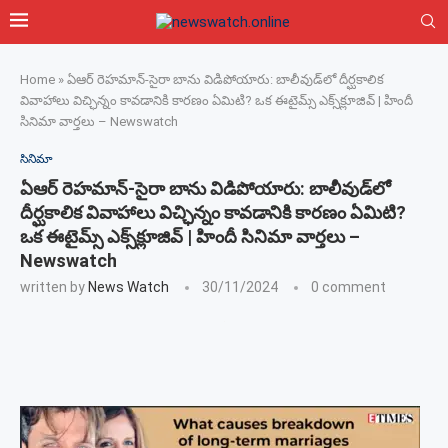
Home
»
ఏఆర్ రెహమాన్-సైరా బాను విడిపోయారు: బాలీవుడ్‌లో దీర్ఘకాలిక
వివాహాలు విచ్ఛిన్నం కావడానికి కారణం ఏమిటి? ఒక ఈటైమ్స్ ఎక్స్‌క్లూజివ్ | హిందీ
సినిమా వార్తలు – Newswatch
సినిమా
ఏఆర్ రెహమాన్-సైరా బాను విడిపోయారు: బాలీవుడ్‌లో
దీర్ఘకాలిక వివాహాలు విచ్ఛిన్నం కావడానికి కారణం ఏమిటి?
ఒక ఈటైమ్స్ ఎక్స్‌క్లూజివ్ | హిందీ సినిమా వార్తలు –
Newswatch
written by
News Watch
30/11/2024
0 comment