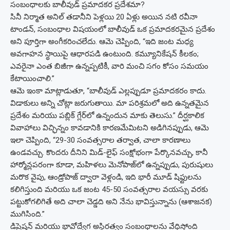
సంబంధాలకు బాలీవుడ్ ప్రమాదకర ప్రదేశమా?
సినీ నిర్మాత అనిల్ తడానీని పెళ్లయి 20 ఏళ్లు అయిన నటి రవీనా
టాండన్, సంబంధాల విషయంలో బాలీవుడ్ ఒక ప్రమాదకరమైన ప్రదేశం
అని పూర్తిగా అంగీకరించలేదు. ఆమె చెప్పింది, “ఇది జంట మధ్య
అవగాహన స్థాయిపై ఆధారపడి ఉంటుంది. కమ్యూనికేషన్ కీలకం;
ఎవరైనా ఎంత బిజీగా ఉన్నప్పటికీ, వారి మంచి సగం కోసం సమయం
కేటాయించాలి.”
ఆమె ఇంకా మాట్లాడుతూ, “బాలీవుడ్ ఎల్లప్పుడూ ప్రమాదకరం కాదు.
విడాకులు అన్ని చోట్లా జరుగుతాయి. మా పరిశ్రమలో అది ఉన్నతమైన
ప్రదేశం మరియు పబ్లిక్ గ్లేర్‌లో ఉన్నందున మాకు తెలుసు.” దీర్ఘకాలిక
వివాహాలు విచ్ఛిన్నం కావడానికి కారణమేమిటని అడిగినప్పుడు, ఆమె
ఇలా చెప్పింది, “29-30 సంవత్సరాల తర్వాత, చాలా కారణాలు
ఉండవచ్చు. కొందరు దీనిని మిడ్-లైఫ్ సంక్షోభంగా పేర్కొనవచ్చు, కానీ
హార్మోన్లపరంగా కూడా, మహిళలు మెనోపాజ్‌లో ఉన్నప్పుడు, పురుషులు
మరొక వైపు, ఆండ్రోపాజ్ ద్వారా వెళ్లండి, ఇది భారీ మూడ్ షిఫ్టులను
కలిగిస్తుంది మరియు ఒక జంట 45-50 సంవత్సరాల వయస్సు వరకు
పట్టుకోగలిగితే అది చాలా చెడ్డది అని నేను భావిస్తున్నాను (ఆశాజనక)
ముగిసింది.”
డిప్రెషన్ మరియు భావోద్వేగ అస్థిరత్వం సంబంధాలను వేధిస్తోంది