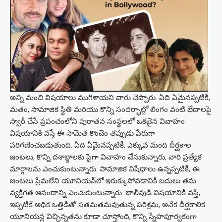
అన్ని మంచి విషయాలు ముగిశాయని వారు చెప్పారు. ఏది ఏమైనప్పటికీ,
మతం, సామాజిక స్థితి మరియు కొన్ని సందర్భాల్లో లింగం వంటి భేదాలపై
స్వారీ చేసే ప్రపంచంలోని పురాతన సంస్థలలో ఒకటైన వివాహం
విషయానికి వస్తే ఈ సామెత కొంచెం తప్పుడు పేరుగా
పరిగణించబడుతుంది. ఏది ఏమైనప్పటికీ, ఎక్కువ మంది దీర్ఘకాల
జంటలు, కొన్ని దశాబ్దాలకు పైగా వివాహం చేసుకున్నారు, వారి ప్రత్యేక
మార్గాలను ఎంచుకుంటున్నారు. సామాజిక నిషేధాలు ఉన్నప్పటికీ, ఈ
జంటలు ప్రేమలేని యూనియన్‌లో ఇరుక్కుపోవడానికి బదులు తమ
వ్యక్తిగత ఆనందాన్ని ఎంచుకుంటున్నారు. బాలీవుడ్ విషయానికి వస్తే,
ఇప్పటికే అధిక ఒత్తిడితో సతమతమవుతున్న పరిశ్రమ, అనేక దీర్ఘకాలిక
యూనియన్ల విచ్ఛిన్నతను కూడా చూస్తోంది, కొన్ని స్నేహపూర్వకంగా