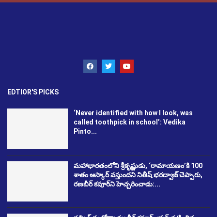
EDTIOR'S PICKS
‘Never identified with how I look, was
called toothpick in school’: Vedika
Pinto...
మహాభారతంలోని శ్రీకృష్ణుడు, ‘రామాయణం’కి 100
శాతం ఆస్కార్ వస్తుందని నితీష్ భరద్వాజ్ చెప్పారు,
రణబీర్ కపూర్‌ని హెచ్చరించాడు:...