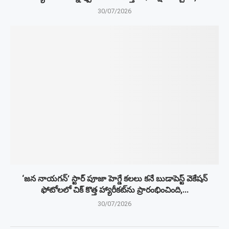
30/07/2026
‘జన నాయగన్’ స్టార్ పూజా హెగ్డే కలలు కనే బుడాపెస్ట్ వెకేషన్
ఫోటోలలో చిక్ కొత్త హ్యారీకట్‌ను ప్రారంభించింది,...
30/07/2026