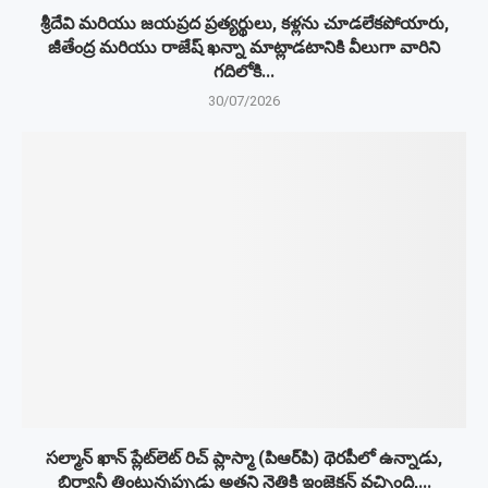
శ్రీదేవి మరియు జయప్రద ప్రత్యర్థులు, కళ్లను చూడలేకపోయారు,
జీతేంద్ర మరియు రాజేష్ ఖన్నా మాట్లాడటానికి వీలుగా వారిని
గదిలోకి...
30/07/2026
సల్మాన్ ఖాన్ ప్లేట్‌లెట్ రిచ్ ప్లాస్మా (పిఆర్‌పి) థెరపీలో ఉన్నాడు,
బిర్యానీ తింటున్నప్పుడు అతని నెత్తికి ఇంజెక్షన్ వచ్చింది,...