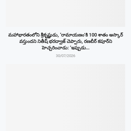
మహాభారతంలోని శ్రీకృష్ణుడు, ‘రామాయణం’కి 100 శాతం ఆస్కార్
వస్తుందని నితీష్ భరద్వాజ్ చెప్పారు, రణబీర్ కపూర్‌ని
హెచ్చరించాడు: ‘ఇప్పుడు...
30/07/2026