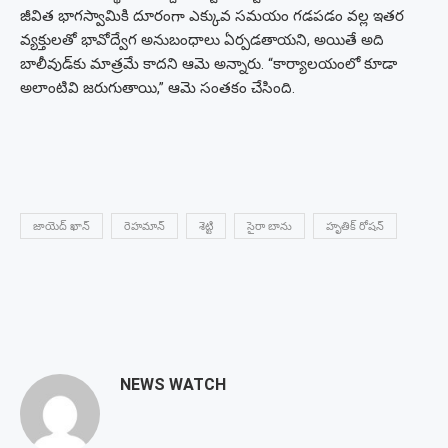
జీవిత భాగస్వామికి దూరంగా ఎక్కువ సమయం గడపడం వల్ల ఇతర
వ్యక్తులతో భావోద్వేగ అనుబంధాలు ఏర్పడతాయని, అయితే అది
బాలీవుడ్‌కు మాత్రమే కాదని ఆమె అన్నారు. “కార్యాలయంలో కూడా
అలాంటివి జరుగుతాయి,” ఆమె సంతకం చేసింది.
జాయెద్ ఖాన్
రెహమాన్
శెట్టి
సైరా బాను
హృతిక్ రోషన్
NEWS WATCH