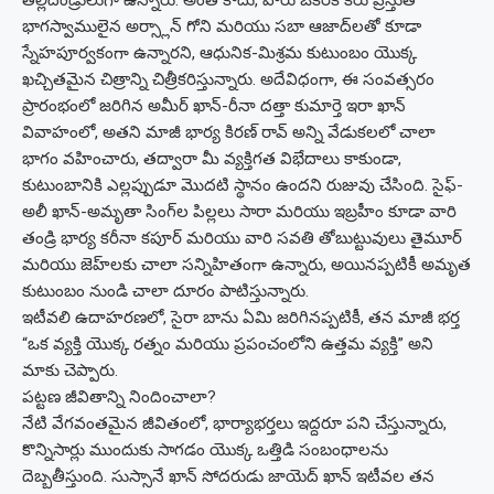
తల్లిదండ్రులుగా ఉన్నారు. అంతే కాదు, వారు ఒకరికొకరు ప్రస్తుత
భాగస్వాములైన అర్స్లాన్ గోని మరియు సబా ఆజాద్‌లతో కూడా
స్నేహపూర్వకంగా ఉన్నారని, ఆధునిక-మిశ్రమ కుటుంబం యొక్క
ఖచ్చితమైన చిత్రాన్ని చిత్రీకరిస్తున్నారు. అదేవిధంగా, ఈ సంవత్సరం
ప్రారంభంలో జరిగిన అమీర్ ఖాన్-రీనా దత్తా కుమార్తె ఇరా ఖాన్
వివాహంలో, అతని మాజీ భార్య కిరణ్ రావ్ అన్ని వేడుకలలో చాలా
భాగం వహించారు, తద్వారా మీ వ్యక్తిగత విభేదాలు కాకుండా,
కుటుంబానికి ఎల్లప్పుడూ మొదటి స్థానం ఉందని రుజువు చేసింది. సైఫ్-
అలీ ఖాన్-అమృతా సింగ్‌ల పిల్లలు సారా మరియు ఇబ్రహీం కూడా వారి
తండ్రి భార్య కరీనా కపూర్ మరియు వారి సవతి తోబుట్టువులు తైమూర్
మరియు జెహ్‌లకు చాలా సన్నిహితంగా ఉన్నారు, అయినప్పటికీ అమృత
కుటుంబం నుండి చాలా దూరం పాటిస్తున్నారు.
ఇటీవలి ఉదాహరణలో, సైరా బాను ఏమి జరిగినప్పటికీ, తన మాజీ భర్త
“ఒక వ్యక్తి యొక్క రత్నం మరియు ప్రపంచంలోని ఉత్తమ వ్యక్తి” అని
మాకు చెప్పారు.
పట్టణ జీవితాన్ని నిందించాలా?
నేటి వేగవంతమైన జీవితంలో, భార్యాభర్తలు ఇద్దరూ పని చేస్తున్నారు,
కొన్నిసార్లు ముందుకు సాగడం యొక్క ఒత్తిడి సంబంధాలను
దెబ్బతీస్తుంది. సుస్సానే ఖాన్ సోదరుడు జాయెద్ ఖాన్ ఇటీవల తన