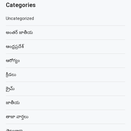
Categories
Uncategorized
అంతర్ జాతీయ
ఆంధ్రప్రదేశ్
ఆరోగ్యం
క్రీడలు
క్రైమ్
జాతీయ
తాజా వార్తలు
తెలంగాణ