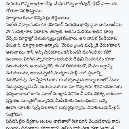
మరియు కొన్ని అంతగా లేవు. మేము గొప్ప బాలీవుడ్ బ్రేకప్ సాగాలను
లోతుగా పరిశీలిస్తాము…
దశాబ్దాలు కూడా కొన్నిసార్లు తగ్గుతాయి
సంగీత విద్వాంసుడు AR రెహమాన్ మరియు భార్య సైరా బాను ఇటీవల
29 సంవత్సరాల వివాహం తర్వాత, అతను మరియు అతని భార్య
వేర్వేరు మార్గాల్లో వెళుతున్నట్లు ప్రకటించారు. తన సోషల్ మీడియాకు
తీసుకొని, మాస్ట్రో ఇలా అన్నాడు, “మేము గ్రాండ్ ముప్పైకి చేరుకోవాలని
ఆశించాము, కానీ అన్ని విషయాలు, కనిపించని ముగింపును కలిగి
ఉంటాయి. విరిగిన హృదయాల బరువుకు దేవుని సింహాసనం కూడా
వణుకుతుంది. అయినప్పటికీ, ఈ పగిలిపోవడంలో, మేము అర్థాన్ని
వెతుకుతాము, అయినప్పటికీ ముక్కలు మళ్లీ వాటి స్థానాన్ని
కనుగొనలేవు. మా స్నేహితులకు, ఈ దుర్భలమైన అధ్యాయంలో మేము
నడుస్తున్నప్పుడు మీ దయకు మరియు మా గోప్యతను గౌరవించినందుకు
ధన్యవాదాలు.” బాను మాతో మాట్లాడి మౌనం వీడారు, చికిత్స కారణంగా
ప్రస్తుతం ముంబైలో ఉన్నానని, మీడియాకు సంబంధించిన అన్ని
ఊహాగానాలకు స్వస్తి పలకాలని అభ్యర్థిస్తున్నాను. విడాకులు.
మిడ్-లైఫ్
సంక్షోభం?
విడిచిపెట్టిన దీర్ఘకాల జంటల జాబితాలో రెహమాన్ మొదటివాడు కాదు
మరియు చివరివాడు కూడా కాదు. అమీర్ ఖాన్-రీనా దత్తా (తర్వాత