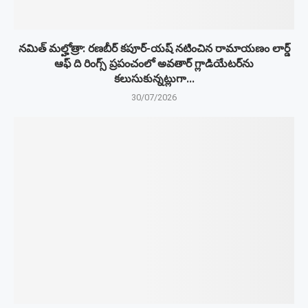
నమిత్ మల్హోత్రా: రణబీర్ కపూర్-యష్ నటించిన రామాయణం లార్డ్
ఆఫ్ ది రింగ్స్ ప్రపంచంలో అవతార్ గ్లాడియేటర్‌ను
కలుసుకున్నట్లుగా...
30/07/2026