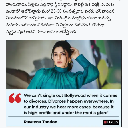
పొందుతాడు, పిల్లలు పెద్దవారై స్థిరపడ్డారు, కాబట్టి ఒక వ్యక్తి ఎందుకు
ఉండాలో ఆలోచిస్తాడు మరో 25-30 సంవత్సరాల వరకు చనిపోయిన
వివాహంలో?” కొన్నిసార్లు, ఇది మిడ్-లైఫ్ సంక్షోభం కూడా కావచ్చు
మరియు ఒక జంట విడిపోవాలని నిర్ణయించుకునేంత లోతుగా
వ్యక్తమవుతుందని కూడా ఆమె జతచేస్తుంది.