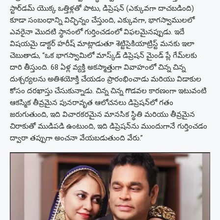
స్టార్‌డమ్ యొక్క ఒత్తిళ్లతో పాటు, డిప్రెషన్ (ఎక్కువగా దాచబడింది)
కూడా సంబంధాన్ని విచ్ఛిన్నం చేస్తుంది, ఎక్కువగా, భాగస్వాములలో
ఎవరైనా మొదటి స్థానంలో గుర్తించడంలో విఫలమైనప్పుడు. ఇదే
విషయమై డాక్టర్ హరీష్ మాట్లాడుతూ శెట్టిసైకియాట్రిస్ట్ మనకు ఇలా
చెబుతాడు, “ఒక భాగస్వామిలో మాస్క్‌డ్ డిప్రెషన్ మైండ్ ప్లే గేమ్‌లకు
దారి తీస్తుంది. 68 ఏళ్ల వ్యక్తి అకస్మాత్తుగా వివాహంలో చిన్న చిన్న
దుశ్చర్యలను అతిశయోక్తి చేయడం ప్రారంభించాడు మరియు విడాకుల
కోసం దరఖాస్తు చేసుకున్నాడు. చిన్న చిన్న గొడవల కారణంగా ఇటువంటి
ఆకస్మిక తీవ్రమైన పునరావృత ఆలోచనలు డిప్రెషన్‌లో గతం
జరుగుతుంది, ఇది విచారకరమైన మానసిక స్థితి మరియు తీవ్రమైన
చిరాకుతో ముడిపడి ఉంటుంది, ఇది డిప్రెషన్‌ను ముందుగానే గుర్తించడం
ద్వారా తప్పుగా అంచనా వేయబడుతుంది వేరు.”