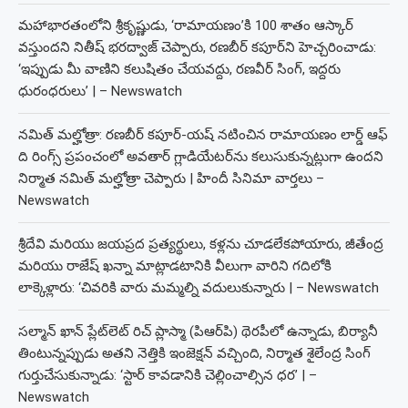
మహాభారతంలోని శ్రీకృష్ణుడు, ‘రామాయణం’కి 100 శాతం ఆస్కార్
వస్తుందని నితీష్ భరద్వాజ్ చెప్పారు, రణబీర్ కపూర్‌ని హెచ్చరించాడు:
‘ఇప్పుడు మీ వాణిని కలుషితం చేయవద్దు, రణవీర్ సింగ్, ఇద్దరు
ధురంధరులు’ | – Newswatch
నమిత్ మల్హోత్రా: రణబీర్ కపూర్-యష్ నటించిన రామాయణం లార్డ్ ఆఫ్
ది రింగ్స్ ప్రపంచంలో అవతార్ గ్లాడియేటర్‌ను కలుసుకున్నట్లుగా ఉందని
నిర్మాత నమిత్ మల్హోత్రా చెప్పారు | హిందీ సినిమా వార్తలు –
Newswatch
శ్రీదేవి మరియు జయప్రద ప్రత్యర్థులు, కళ్లను చూడలేకపోయారు, జీతేంద్ర
మరియు రాజేష్ ఖన్నా మాట్లాడటానికి వీలుగా వారిని గదిలోకి
లాక్కెళ్లారు: ‘చివరికి వారు మమ్మల్ని వదులుకున్నారు | – Newswatch
సల్మాన్ ఖాన్ ప్లేట్‌లెట్ రిచ్ ప్లాస్మా (పిఆర్‌పి) థెరపీలో ఉన్నాడు, బిర్యానీ
తింటున్నప్పుడు అతని నెత్తికి ఇంజెక్షన్ వచ్చింది, నిర్మాత శైలేంద్ర సింగ్
గుర్తుచేసుకున్నాడు: ‘స్టార్ కావడానికి చెల్లించాల్సిన ధర’ | –
Newswatch