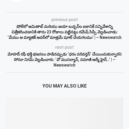
previous post
షోలేలో అమితాబ్ మరియు జయా బచ్చన్‌ల ఐకానిక్ సన్నివేశాన్ని
చిత్రీకరించడానికి తాను 23 రోజులు పట్టినట్లు రమేష్ సిప్పీ వెల్లడించాడు:
‘మేము ఆ మ్యాజిక్ అవర్‌లో మాత్రమే షూట్ చేయగలము’ | – Newswatch
next post
మోహద్ రఫీ భక్తి భజనలు పాడినప్పుడు ‘ధరం పరివర్తన్’ చేయించుకున్నారని
సోనూ నిగమ్ వెల్లడించారు: ‘వో ముసల్మాన్, నమాజీ ఆద్మీ హైన్…’ | –
Newswatch
YOU MAY ALSO LIKE