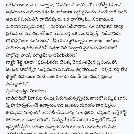
అతను ఇంకా ఇలా అన్నాడు, “చివరిగా వివాహాలలో భావోద్వేగ హింస
అవమానం మరియు కళంకం కారణంగా పెద్ద ప్రపంచం నుండి దాగి ఉంది.
అది ఒక పరిమితిని దాటినప్పుడు ఒక భాగస్వామి , సరిపోతుంది
మరియు ఇప్పుడు ఇకపై … మరియు విడిపోతారు. AR రెహమాన్ భార్య
ప్రకటనలు విడుదల చేసింది. ఆమె భర్త ఒక మంచి వ్యక్తి… విడిపోవడం
గౌరవప్రదంగా ఉంటుందని నేను నమ్ముతున్నాను, అలాంటి జంటలు
మరియు ఇతరులందరినీ పెద్దగా విడిచిపెట్టాలి ప్రపంచం విభజనలో
పాల్గొన్న వారిని మాత్రమే బాధపెడుతుంది.”
డాక్టర్ శెట్టి కూడా, “ప్రపంచీకరణ యొక్క వేగవంతమైన ప్రపంచంలో,
జంటల భావోద్వేగ సంప్రదింపు సమయం తగ్గిపోయింది… ఇక్కడ భర్త లేని
భర్తతో జీవించడం కంటే ఒంటరిగా ఉండటమే మంచిదని ప్రజలు
నమ్ముతారు.”
స్నేహపూర్వక విడాకులు
బాలీవుడ్‌లో విడాకుల సంఖ్య పెరుగుతున్నప్పటికీ, వాటిలో ఎక్కువ భాగం
స్నేహపూర్వకంగానే ఉన్నాయి, ఇది జంటలు మరియు వారి పిల్లలు
కఠినమైన మార్గంలో నావిగేట్ చేయడాన్ని సులభతరం చేస్తుంది, అగ్లీ కోర్ట్
పోరాటాలు. ఉదాహరణకు, సుస్సానే ఖాన్ మరియు హృతిక్ రోషన్
ఇప్పటికీ స్నేహితులుగా ఉన్నారు మరియు వారి కుమారులకు సహ-