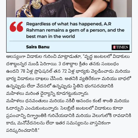
ఆలస్యంగా విడాకుల గురించి మాట్లాడుతూ, “వృద్ధ జంటలలో విడాకులు
దశాబ్దంన్నర నుండి పెరిగాయి. 3 దశాబ్దాల క్రితం తనకు సంబంధం
ఉందని 78 ఏళ్ల ప్రొఫెషనల్ తన 72 ఏళ్ల భార్యకు వెల్లడించాడు మరియు
భార్య విడాకులు దాఖలు చేసింది. అతనికి వ్యతిరేకంగా మరియు బాధలో
ఉన్నప్పుడు లేదా వేదనలో ఉన్నప్పుడు స్థితిని భంగపరచడానికి
మహిళలు మరింత ధైర్యాన్ని కూడగట్టుకున్నారు.
మహిళలు ధనవంతులు మరియు నకిలీ ఆనందం కంటే శాంతి మరియు
ఓదార్పుని ఎంచుకుంటున్నారు. సెలబ్రిటీ జంటలలో విడాకులు కూడా
ప్రపంచాన్ని దిగ్భ్రాంతికి గురిచేయడానికి మరియు వెలుగులోకి రావడానికి
కాదు, మనోవేదనలను లేదా ఇతర సమస్యలను వాస్తవికంగా
పరిష్కరించడానికి.”