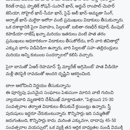
కిరణ్ రావు), హృతిక్ రోషన్-సుసానే ఖాన్, అర్జున్ రాంపాల్-మెహర్
జెసియా, సోహైల్ ఖాన్-సీమా ఖాన్, సైఫ్ అలీ ఖాన్-అమృతా సింగ్,
అర్బాజ్ ఖాన్-మలైకా అరోరా వంటి ప్రముఖులు విడాకులు తీసుకున్నారు.
ఒక దశాబ్దానికి పైగా వివాహం, పిల్లలతో. బబితా-రణధీర్ కపూర్, డింపుల్
కపాడియా-రాజేష్ ఖన్నా మరియు ఇతరులు వంటి పాత తరం
ప్రముఖులు అధికారికంగా విడాకులు తీసుకోలేదు, కానీ వారి జీవితాల్లో
ఎక్కువ భాగం విడివిడిగా ఉన్నారు, వారి పిల్లలతో సహ-తల్లిదండ్రులు
మరియు అన్ని కుటుంబ సందర్భాలలో కలిసి వచ్చారు.
సైరా బానుతో ఏఆర్ రెహమాన్ ‘ప్రీ మ్యారేజ్ అగ్రిమెంట్’ పాత వీడియో
మళ్లీ తెరపైకి రావడంతో అందరి దృష్టిని ఆకర్షించింది.
బాగా ఆలోచించి నిర్ణయం తీసుకున్నాను
ఈ పూర్వపు ఘనమైన సంఘాలు పెళుసుగా మారిన వాటి గురించి
న్యాయవాది మృణాళిని దేశ్‌ముఖ్ మాట్లాడుతూ, “పెళ్లయిన 25-30
సంవత్సరాల తర్వాత విడాకులు తీసుకునే క్లయింట్లు ఉన్నారు. స్త్రీ
పురుషులు ఇద్దరూ చేరుకుంటున్నారు. కొన్నిసార్లు ఇది సమ్మతితో
జరుగుతుంది, కొన్నిసార్లు కాదు. మరింత ఎక్కువగా, దాదాపు 45-50
సంవత్సరాల వయస్సులో, ఒక వ్యక్తి తన ఆర్థిక బాధ్యతల నుండి విముక్తి