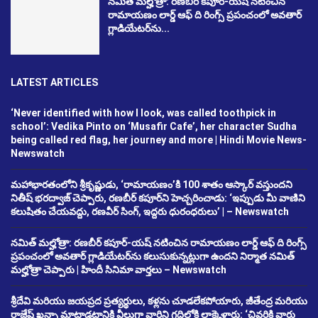
నమిత్ మల్హోత్రా: రణబీర్ కపూర్-యష్ నటించిన
రామాయణం లార్డ్ ఆఫ్ ది రింగ్స్ ప్రపంచంలో అవతార్
గ్లాడియేటర్‌ను...
LATEST ARTICLES
‘Never identified with how I look, was called toothpick in
school’: Vedika Pinto on ‘Musafir Cafe’, her character Sudha
being called red flag, her journey and more | Hindi Movie News-
Newswatch
మహాభారతంలోని శ్రీకృష్ణుడు, ‘రామాయణం’కి 100 శాతం ఆస్కార్ వస్తుందని
నితీష్ భరద్వాజ్ చెప్పారు, రణబీర్ కపూర్‌ని హెచ్చరించాడు: ‘ఇప్పుడు మీ వాణిని
కలుషితం చేయవద్దు, రణవీర్ సింగ్, ఇద్దరు ధురంధరులు’ | – Newswatch
నమిత్ మల్హోత్రా: రణబీర్ కపూర్-యష్ నటించిన రామాయణం లార్డ్ ఆఫ్ ది రింగ్స్
ప్రపంచంలో అవతార్ గ్లాడియేటర్‌ను కలుసుకున్నట్లుగా ఉందని నిర్మాత నమిత్
మల్హోత్రా చెప్పారు | హిందీ సినిమా వార్తలు – Newswatch
శ్రీదేవి మరియు జయప్రద ప్రత్యర్థులు, కళ్లను చూడలేకపోయారు, జీతేంద్ర మరియు
రాజేష్ ఖన్నా మాట్లాడటానికి వీలుగా వారిని గదిలోకి లాక్కెళ్లారు: ‘చివరికి వారు